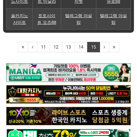
노사이트
트 마닐라
지벳
유로88
솔카지노
토토사이
텔레그램 야설
텔레그램 야설
사이트
트 오즈88
탑
탑
11
12
13
14
15