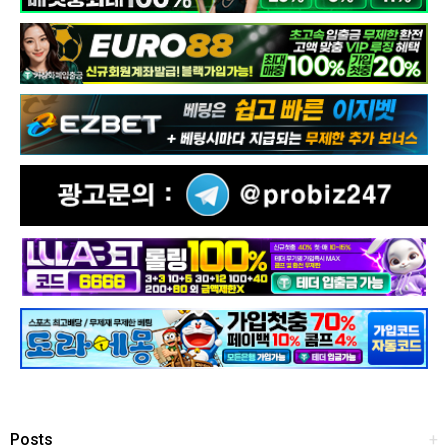
Posts
+