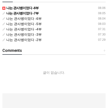
나는 관사병이었다 -8부
08.06
나는 관사병이었다 -7부
08.05
나는 관사병이었다 -6부
08.04
나는 관사병이었다 -5부
08.03
나는 관사병이었다 -4부
07.31
나는 관사병이었다 -3부
07.30
나는 관사병이었다 -2부
07.29
Comments
+
글이 없습니다.