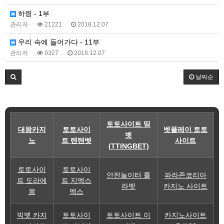
하령 - 1부
관리자
21221
2018.12.07
우리 속에 들어가다 - 11부
관리자
9327
2018.12.07
날짜순
토토사이트 띵
대왕카지
토토사이
벳플레이 토토
벳
노
트 텐텐벳
사이트
(TTINGBET)
토토사이
토토사이
안전놀이터 룰
파라존코리아
트 도라에
트 지엑스
라벳
카지노 사이트
몽
엑스
빅벳 카지
토토사이
토토사이트 이
카지노사이트