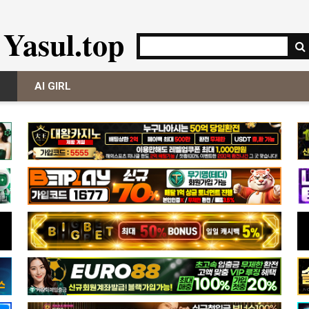
Yasul.top
AI GIRL