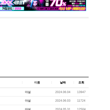
이름
날짜
조회
야설
2024.06.04
13947
야설
2024.06.03
11724
야설
2024.05.31
12504