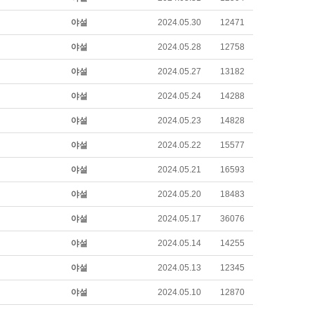
야설
2024.05.30
12471
야설
2024.05.28
12758
야설
2024.05.27
13182
야설
2024.05.24
14288
야설
2024.05.23
14828
야설
2024.05.22
15577
야설
2024.05.21
16593
야설
2024.05.20
18483
야설
2024.05.17
36076
야설
2024.05.14
14255
야설
2024.05.13
12345
야설
2024.05.10
12870