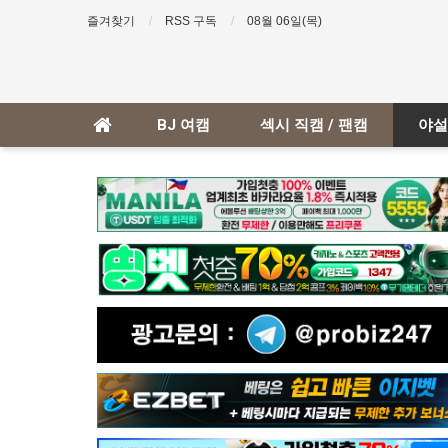
즐겨찾기
RSS 구독
08월 06일(목)
BJ 여캠
섹시 직캠 / 팬캠
야설