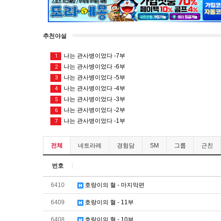
추천야설
나는 관사병이었다 -7부
1
나는 관사병이었다 -6부
2
나는 관사병이었다 -5부
3
나는 관사병이었다 -4부
4
나는 관사병이었다 -3부
5
나는 관사병이었다 -2부
6
나는 관사병이었다 -1부
7
전체
네토라레
경험담
SM
그룹
근친
번호
6410
호랑이의 혈 - 마지막편
6409
호랑이의 혈 - 11부
6408
호랑이의 혈 - 10부