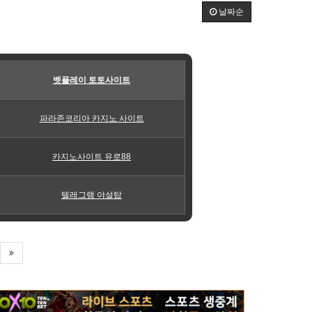
날짜순
벳플레이 토토사이트
파라존코리아 카지노 사이트
카지노사이트 유로88
텔레그램 야설탑