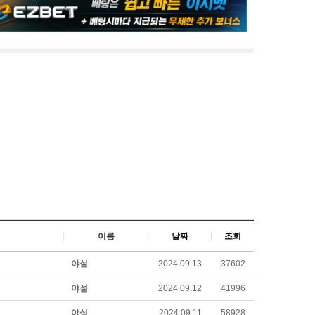
이름
날짜
조회
야설
2024.09.13
37602
야설
2024.09.12
41996
야설
2024.09.11
58928