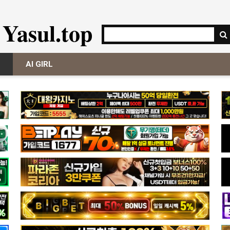
Yasul.top
AI GIRL