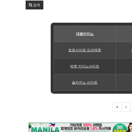
검색
대왕카지노
토토사이트 도라에몽
빅벳 카지노사이트
솔카지노 사이트