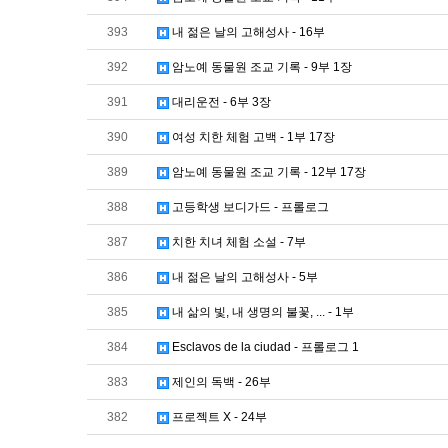
393
내 젊은 날의 고해성사 - 16부
392
암노예 동물원 조교 기록 - 9부 1장
391
대리운전 - 6부 3장
390
여성 치한 체험 고백 - 1부 17장
389
암노예 동물원 조교 기록 - 12부 17장
388
고등학생 보디가드 - 프롤로그
387
치한 치녀 체험 소설 - 7부
386
내 젊은 날의 고해성사 - 5부
385
내 삶의 빛, 내 생명의 불꽃, ... - 1부
384
Esclavos de la ciudad - 프롤로그 1
383
제인의 독백 - 26부
382
프로젝트 X - 24부