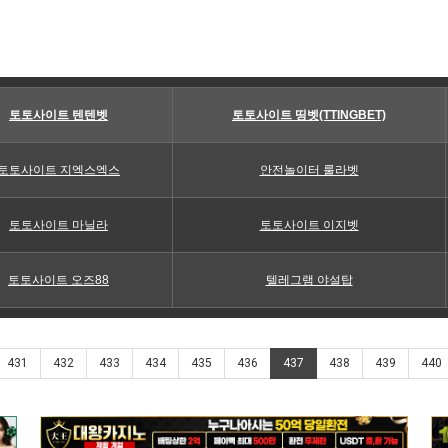
토토사이트 텐텐벳
토토사이트 띵벳(TTINGBET)
토토사이트 지엑스엑스
안전놀이터 룰라벳
토토사이트 마닐라
토토사이트 이지벳
토토사이트 오즈88
텔레그램 야설탑
431
432
433
434
435
436
437
438
439
440