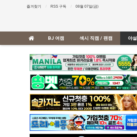
즐겨찾기
RSS 구독
08월 07일(금)
BJ 여캠
섹시 직캠 / 팬캠
야설