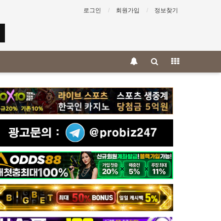
로그인
회원가입
정보찾기