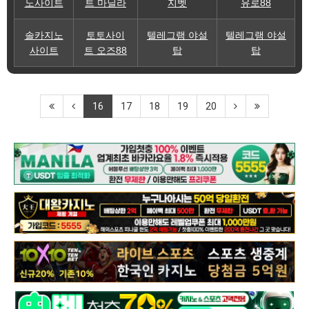
노사이트
트 마닐라
지벳
유로88
솔카지노
토토사이
텔레그램 야설
텔레그램 야설
사이트
트 오즈88
탑
탑
16
17
18
19
20