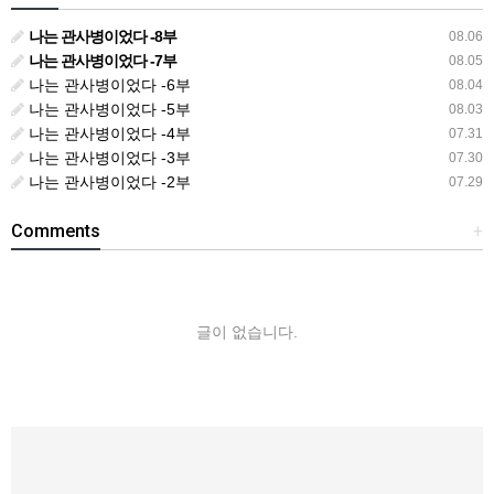
나는 관사병이었다 -8부
08.06
나는 관사병이었다 -7부
08.05
나는 관사병이었다 -6부
08.04
나는 관사병이었다 -5부
08.03
나는 관사병이었다 -4부
07.31
나는 관사병이었다 -3부
07.30
나는 관사병이었다 -2부
07.29
Comments
+
글이 없습니다.