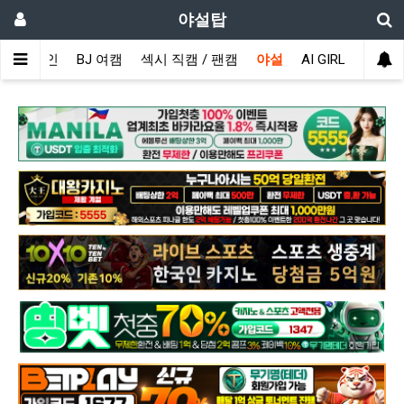
야설탑
메인
BJ 여캠
섹시 직캠 / 팬캠
야설
AI GIRL