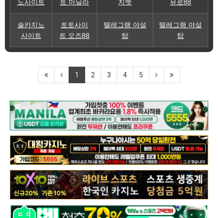
노사이트
트 마닐라
지벳
유로88
솔카지노
토토사이
텔레그램 야설
텔레그램 야설
사이트
트 오즈88
탑
탑
1
2
3
4
5