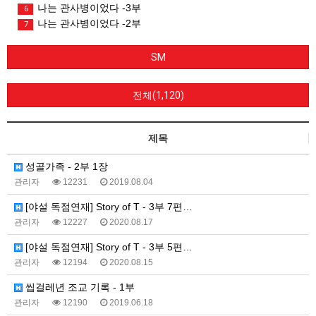
나는 관사병이었다 -3부
6
나는 관사병이었다 -2부
7
SM
전체(1,120)
제목
성골가족 - 2부 1장
관리자
12231
2019.08.04
[야설 독점연재] Story of T - 3부 7편…
관리자
12227
2020.08.17
[야설 독점연재] Story of T - 3부 5편…
관리자
12194
2020.08.15
씹걸레년 조교 기록 - 1부
관리자
12190
2019.06.18