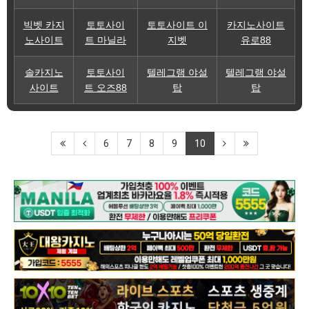
빅벳 카지
토토사이
토토사이트 이
카지노사이트
노사이트
트 마닐라
지벳
유로88
솔카지노
토토사이
텔레그램 야설
텔레그램 야설
사이트
트 오즈88
탑
탑
6
7
8
9
10