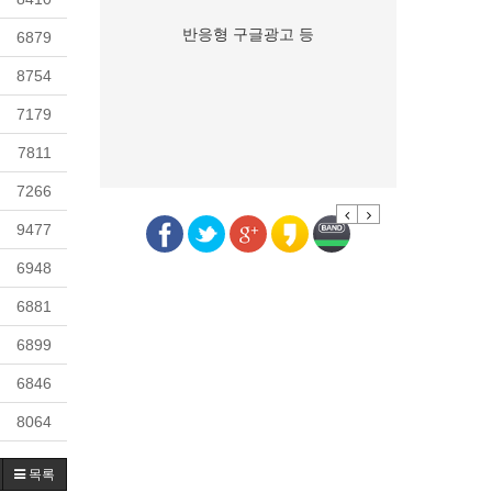
반응형 구글광고 등
6879
8754
7179
7811
7266
Previous
Next
9477
6948
6881
6899
6846
8064
목록