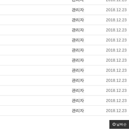
관리자
2018.12.23
관리자
2018.12.23
관리자
2018.12.23
관리자
2018.12.23
관리자
2018.12.23
관리자
2018.12.23
관리자
2018.12.23
관리자
2018.12.23
관리자
2018.12.23
관리자
2018.12.23
관리자
2018.12.23
날짜순