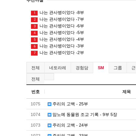
추천야설
나는 관사병이었다 -8부
1
나는 관사병이었다 -7부
2
나는 관사병이었다 -6부
3
나는 관사병이었다 -5부
4
나는 관사병이었다 -4부
5
나는 관사병이었다 -3부
6
나는 관사병이었다 -2부
7
전체
네토라레
경험담
SM
그룹
근
전체
번호
제목
1075
주리의 고백 - 25부
1074
암노예 동물원 조교 기록 - 9부 5장
1073
주리의 고백 - 24부
1072
주리의 고백 - 23부