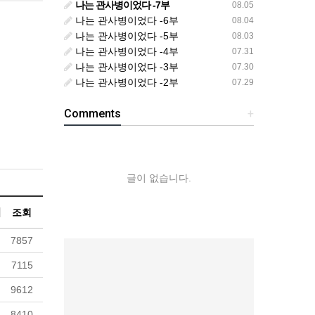
나는 관사병이었다 -7부
08.05
나는 관사병이었다 -6부
08.04
나는 관사병이었다 -5부
08.03
나는 관사병이었다 -4부
07.31
나는 관사병이었다 -3부
07.30
나는 관사병이었다 -2부
07.29
Comments
+
글이 없습니다.
조회
7857
7115
9612
8410