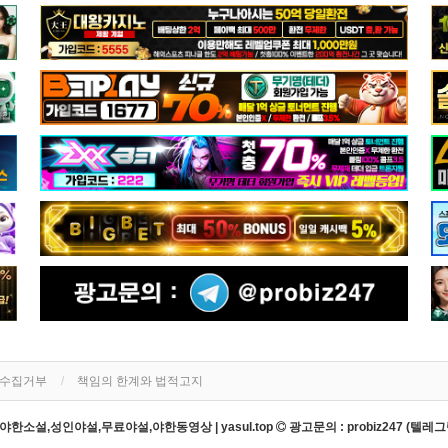
단수집거부
책임의 한계와 법적고지
한소설,성인야설,무료야설,야한동영상 | yasul.top
광고문의 : probiz247 (텔레그램