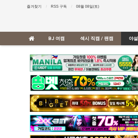
즐겨찾기
RSS 구독
08월 08일(토)
BJ 여캠
섹시 직캠 / 팬캠
야설