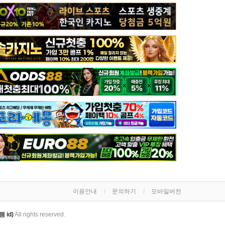
이용안내
문의하기
모바일버전
 id)
All rights reserved.