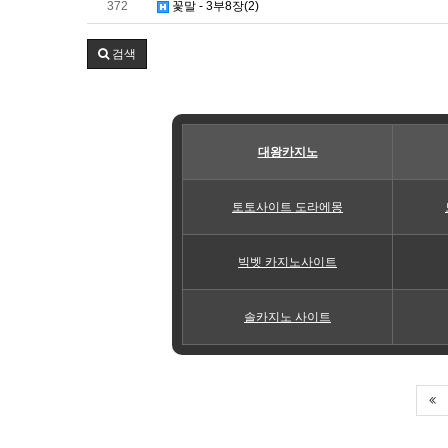
372
꽃말 - 3부8장(2)
검색
대왕카지노
토토사이트 도라에몽
빅벳 카지노사이트
솔카지노 사이트