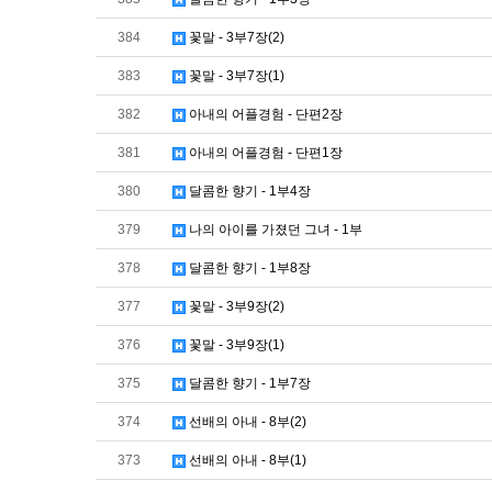
384
꽃말 - 3부7장(2)
383
꽃말 - 3부7장(1)
382
아내의 어플경험 - 단편2장
381
아내의 어플경험 - 단편1장
380
달콤한 향기 - 1부4장
379
나의 아이를 가졌던 그녀 - 1부
378
달콤한 향기 - 1부8장
377
꽃말 - 3부9장(2)
376
꽃말 - 3부9장(1)
375
달콤한 향기 - 1부7장
374
선배의 아내 - 8부(2)
373
선배의 아내 - 8부(1)