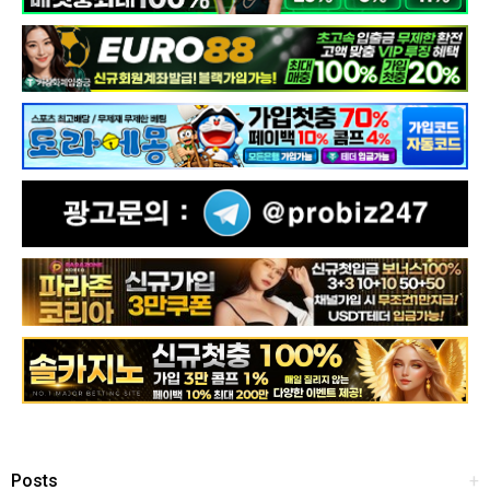
Posts
+