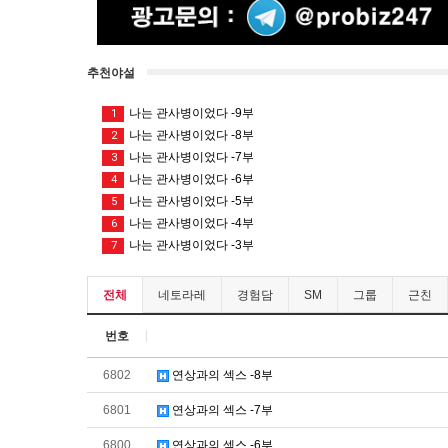
추천야설
나는 관사병이었다 -9부
1
나는 관사병이었다 -8부
2
나는 관사병이었다 -7부
3
나는 관사병이었다 -6부
4
나는 관사병이었다 -5부
5
나는 관사병이었다 -4부
6
나는 관사병이었다 -3부
7
전체
네토라레
경험담
SM
그룹
근친
번호
6802
연상과의 섹스 -8부
6801
연상과의 섹스 -7부
6800
연상과의 섹스 -6부