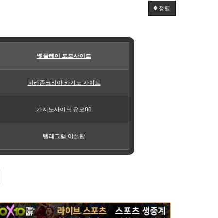
정렬
벳플레이 토토사이트
파라존코리아 카지노 사이트
카지노사이트 유로88
텔레그램 야설탑