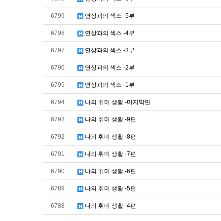
6799
연상과의 섹스 -5부
6798
연상과의 섹스 -4부
6797
연상과의 섹스 -3부
6796
연상과의 섹스 -2부
6795
연상과의 섹스 -1부
6794
나의 취미 생활 -마지막편
6793
나의 취미 생활 -9편
6792
나의 취미 생활 -8편
6791
나의 취미 생활 -7편
6790
나의 취미 생활 -6편
6789
나의 취미 생활 -5편
6788
나의 취미 생활 -4편