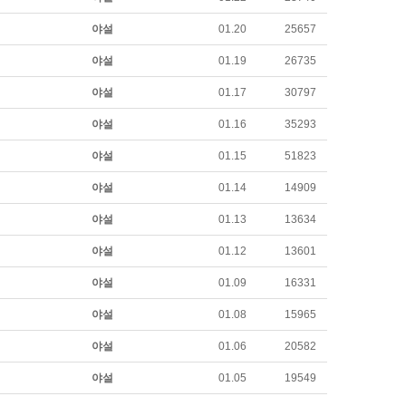
야설
01.20
25657
야설
01.19
26735
야설
01.17
30797
야설
01.16
35293
야설
01.15
51823
야설
01.14
14909
야설
01.13
13634
야설
01.12
13601
야설
01.09
16331
야설
01.08
15965
야설
01.06
20582
야설
01.05
19549