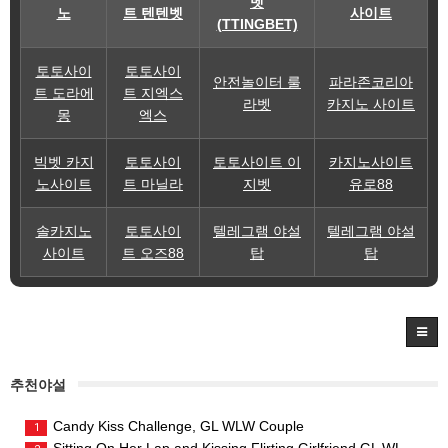
벳
노
트 텐텐벳
사이트
(TTINGBET)
토토사이
토토사이
안전놀이터 룰
파라존코리아
트 도라에
트 지엑스
라벳
카지노 사이트
몽
엑스
빅벳 카지
토토사이
토토사이트 이
카지노사이트
노사이트
트 마닐라
지벳
유로88
솔카지노
토토사이
텔레그램 야설
텔레그램 야설
사이트
트 오즈88
탑
탑
추천야설
Candy Kiss Challenge, GL WLW Couple
1
Sitting On Her Lap and Kissing Flirting Girlfriend GL WLW Couple