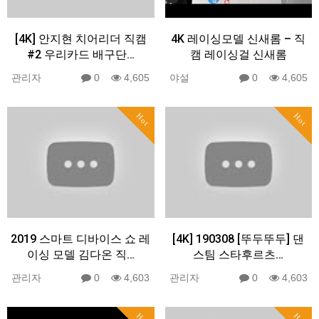
[4K] 안지현 치어리더 직캠
4K 레이싱모델 신새롬 – 직
#2 우리카드 배구단…
캠 레이싱걸 신새롬
관리자
0
4,605
야설
0
4,605
Hot
Hot
2019 스마트 디바이스 쇼 레
[4K] 190308 [뚜두뚜두] 댄
이싱 모델 김다온 직…
스팀 스타후르츠…
관리자
0
4,603
관리자
0
4,603