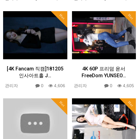
Hot
Hot
[4K Fancam 직캠]181205
4K 60P 프리덤 윤서
인사아트홀 J…
FreeDom YUNSEO…
관리자
0
4,606
관리자
0
4,605
Hot
Hot