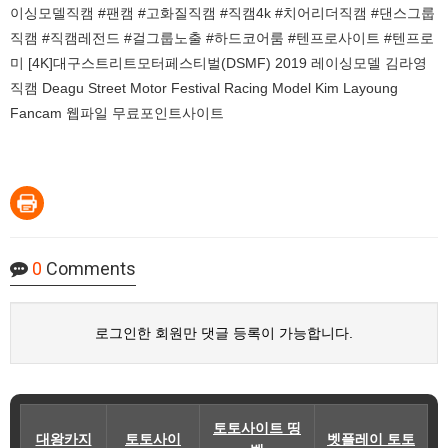
이싱모델직캠 #팬캠 #고화질직캠 #직캠4k #치어리더직캠 #댄스그룹
직캠 #직캠레전드 #걸그룹노출 #하드코어룸 #텐프로사이트 #텐프로
미 [4K]대구스트리트모터페스티벌(DSMF) 2019 레이싱모델 김라영
직캠 Deagu Street Motor Festival Racing Model Kim Layoung
Fancam 웹파일 무료포인트사이트
0
Comments
로그인한 회원만 댓글 등록이 가능합니다.
토토사이트 띵
대왕카지
토토사이
벳플레이 토토