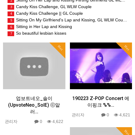
2
Candy Kiss Challenge, GL WLW Couple
3
Candy Kiss Challenge || GL Couple
4
Sitting On My Girlfriend's Lap and Kissing, GL WLW Couple
5
Sitting in Her Lap and Kissing
6
So beautiful lesbian kisses
7
Hot
Hot
업보트네오_솔이
190223 Z-POP Concert 에
(UpvoteNeo_SolE) ⓒ알
이핑크 %%…
러…
관리자
0
4,621
관리자
0
4,622
Hot