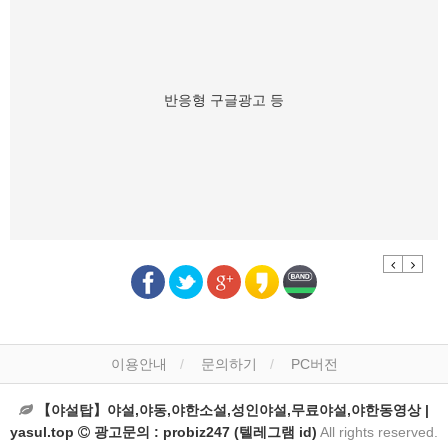
반응형 구글광고 등
Previous
Next
이용안내
문의하기
PC버전
【야설탑】야설,야동,야한소설,성인야설,무료야설,야한동영상 |
yasul.top
광고문의 : probiz247 (텔레그램 id)
All rights reserved.