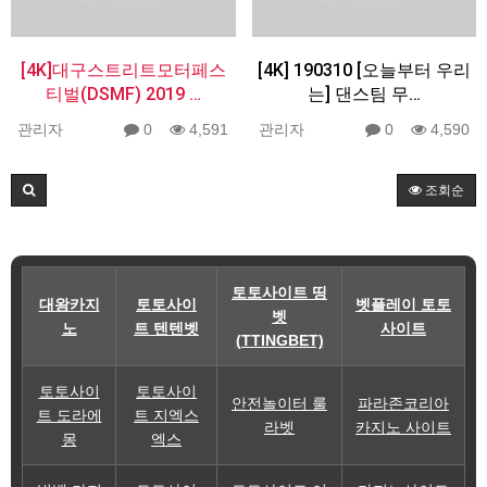
[4K]대구스트리트모터페스
[4K] 190310 [오늘부터 우리
티벌(DSMF) 2019 …
는] 댄스팀 무…
관리자
0
4,591
관리자
0
4,590
조회순
토토사이트 띵
대왕카지
토토사이
벳플레이 토토
벳
노
트 텐텐벳
사이트
(TTINGBET)
토토사이
토토사이
안전놀이터 룰
파라존코리아
트 도라에
트 지엑스
라벳
카지노 사이트
몽
엑스