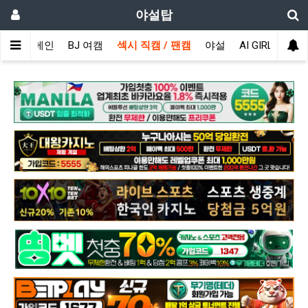
야설탑
메인
BJ 여캠
섹시 직캠 / 팬캠
야설
AI GIRL