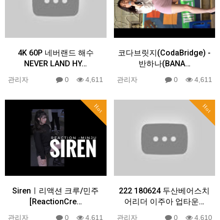
4K 60P 네버랜드 해수
코다브릿지(CodaBridge) -
NEVER LAND HY…
반하나(BANA…
관리자
0
4,611
관리자
0
4,611
Hot
Hot
Sirenㅣ리액션 크루/민주
222 180624 두산베어스치
[ReactionCre…
어리더 이주아 업타운…
관리자
0
4,611
관리자
0
4,610