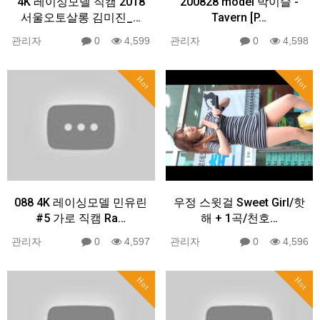
4K 레이싱모델 직캠 2018
200828 model 박이슬 -
서울오토살롱 김미진_…
Tavern [P…
관리자
0
4,599
관리자
0
4,598
Hot
Hot
088 4K 레이싱모델 민유린
우정 스윗걸 Sweet Girl/핫
#5 가로 직캠 Ra…
해 + 1곡/천호…
관리자
0
4,597
관리자
0
4,596
Hot
Hot