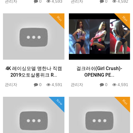
관리자
0
4,593
관리자
0
4,592
Hot
Hot
4K 레이싱모델 맹한나 직캠
걸크러쉬(Girl Crush)-
2019오토살롱위크 R…
OPENING PE…
관리자
0
4,591
관리자
0
4,591
Now
Hot