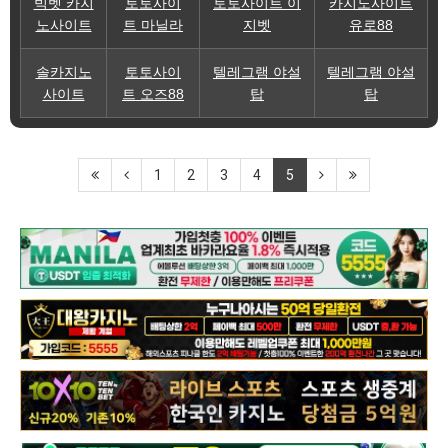
빅벳 카지
토토사이
토토사이트 이
카지노사이트
노사이트
트 마닐라
지벳
유로88
솔카지노
토토사이
텔레그램 야설
텔레그램 야설
사이트
트 오즈88
탑
탑
1
2
3
4
5