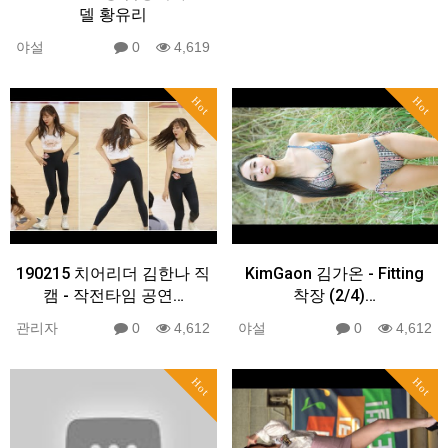
델 황유리
야설
0
4,619
Hot
Hot
190215 치어리더 김한나 직
KimGaon 김가온 - Fitting
캠 - 작전타임 공연…
착장 (2/4)…
관리자
0
4,612
야설
0
4,612
Hot
Hot