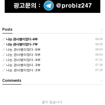
Posts
+
나는 관사병이었다 -8부
08.06
나는 관사병이었다 -7부
08.05
나는 관사병이었다 -6부
08.04
나는 관사병이었다 -5부
08.03
나는 관사병이었다 -4부
07.31
나는 관사병이었다 -3부
07.30
나는 관사병이었다 -2부
07.29
Comments
+
글이 없습니다.