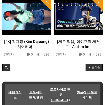
Hot
Hot
[4K] 김다정 (Kim Dajeong)
[세로 직캠] 에이프릴 세컨
치어리더 …
드 - And Im he…
관리자
0
4,396
관리자
0
4,393
조회순
토토사이트 띵
대왕카지
토토사이
벳플레이 토토
벳
노
트 텐텐벳
사이트
(TTINGBET)