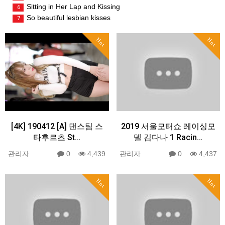
Sitting in Her Lap and Kissing
6
So beautiful lesbian kisses
7
Hot
Hot
[4K] 190412 [A] 댄스팀 스
2019 서울모터쇼 레이싱모
타후르츠 St…
델 김다나 1 Racin…
관리자
0
4,439
관리자
0
4,437
Hot
Hot