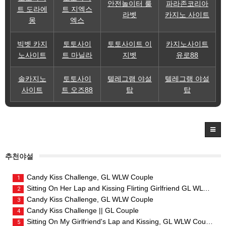
안전놀이터 룰
파라존코리아
트 도라에
트 지엑스
라벳
카지노 사이트
몽
엑스
빅벳 카지
토토사이
토토사이트 이
카지노사이트
노사이트
트 마닐라
지벳
유로88
솔카지노
토토사이
텔레그램 야설
텔레그램 야설
사이트
트 오즈88
탑
탑
추천야설
Candy Kiss Challenge, GL WLW Couple
1
Sitting On Her Lap and Kissing Flirting Girlfriend GL WLW Couple
2
Candy Kiss Challenge, GL WLW Couple
3
Candy Kiss Challenge || GL Couple
4
Sitting On My Girlfriend's Lap and Kissing, GL WLW Couple
5