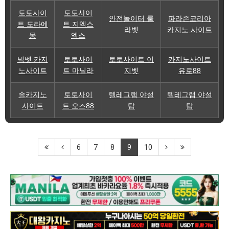
토토사이
토토사이
안전놀이터 룰
파라존코리아
트 도라에
트 지엑스
라벳
카지노 사이트
몽
엑스
빅벳 카지
토토사이
토토사이트 이
카지노사이트
노사이트
트 마닐라
지벳
유로88
솔카지노
토토사이
텔레그램 야설
텔레그램 야설
사이트
트 오즈88
탑
탑
6
7
8
9
10