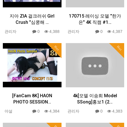
지아 ZIA 걸크러쉬 Girl
170715 레이싱 모델 "한가
Crush "심쿵해 …
은" 4K 직캠 #1…
관리자
0
4,388
관리자
0
4,387
Hot
Hot
[FanCam 8K] HAON
4k[모델 이송희 Model
PHOTO SESSION…
SSong]홍보1 (2…
야설
0
4,384
관리자
0
4,383