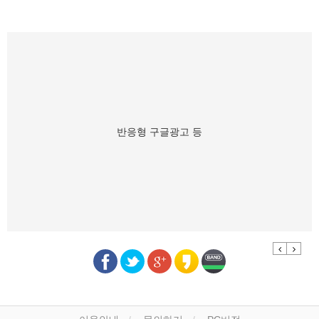
반응형 구글광고 등
Previous
Next