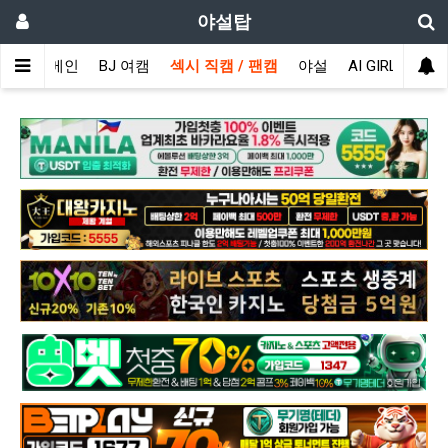
야설탑
메인
BJ 여캠
섹시 직캠 / 팬캠
야설
AI GIRL