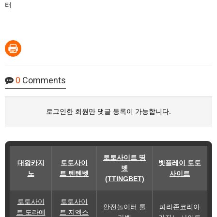
터
0
Comments
로그인한 회원만 댓글 등록이 가능합니다.
토토사이트 띵
대왕카지
토토사이
벳플레이 토토
벳
노
트 텐텐벳
사이트
(TTINGBET)
토토사이
토토사이
안전놀이터 룰
파라존코리아
트 도라에
트 지엑스