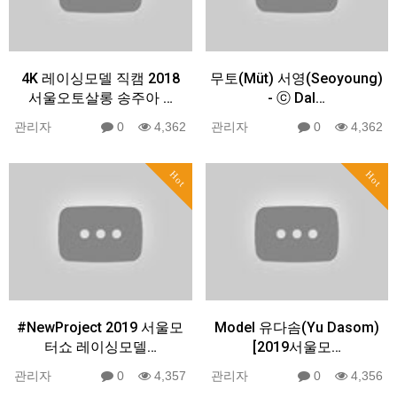
4K 레이싱모델 직캠 2018
무토(Müt) 서영(Seoyoung)
서울오토살롱 송주아 …
- ⓒ Dal…
관리자
0
4,362
관리자
0
4,362
Hot
Hot
#NewProject 2019 서울모
Model 유다솜(Yu Dasom)
터쇼 레이싱모델…
[2019서울모…
관리자
0
4,357
관리자
0
4,356