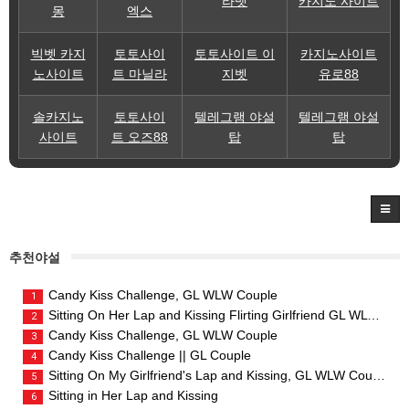
라벳
카지노 사이트
몽
엑스
빅벳 카지
토토사이
토토사이트 이
카지노사이트
노사이트
트 마닐라
지벳
유로88
솔카지노
토토사이
텔레그램 야설
텔레그램 야설
사이트
트 오즈88
탑
탑
추천야설
Candy Kiss Challenge, GL WLW Couple
1
Sitting On Her Lap and Kissing Flirting Girlfriend GL WLW Couple
2
Candy Kiss Challenge, GL WLW Couple
3
Candy Kiss Challenge || GL Couple
4
Sitting On My Girlfriend's Lap and Kissing, GL WLW Couple
5
Sitting in Her Lap and Kissing
6