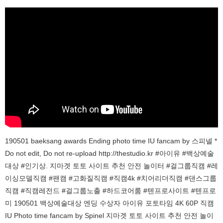
190501 baeksang awards Ending photo time IU fancam by 스피넬 *
Do not edit, Do not re-upload http://thestudio.kr #아이유 #백상예술
대상 #인기상. 지마겟 토토 사이트 추천 안전 놀이터 #걸그룹직캠 #레
이싱모델직캠 #팬캠 #고화질직캠 #직캠4k #치어리더직캠 #댄스그룹
직캠 #직캠레전드 #걸그룹노출 #하드코어룸 #텐프로사이트 #텐프로
미 190501 백상예술대상 엔딩 수상자 아이유 포토타임 4K 60P 직캠
IU Photo time fancam by Spinel 지마겟 토토 사이트 추천 안전 놀이