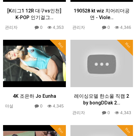
[K리그1 12R 대구vs인천]
190528 kt wiz 치어리더공
K-POP 인기걸그…
연 - Viole…
관리자
0
4,353
관리자
0
4,346
Hot
Hot
4K 조은하 Jo Eunha
레이싱모델 한소울 직캠 2
by bongDDak 2…
야설
0
4,345
관리자
0
4,343
Hot
Hot