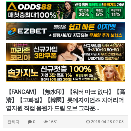
【FANCAM】【無水印】【워터 마크 없다】【高
清】【고화질】【韓國】롯데자이언츠 치어리더
염지원 직캠 응원가 드림 오브 그라운…
관리자
0
1681
2019.04.28 02:03