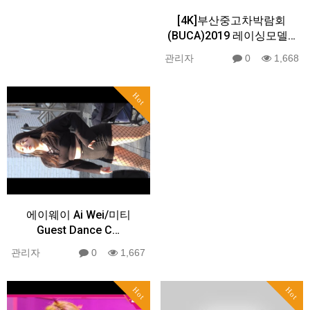
[4K]부산중고차박람회
(BUCA)2019 레이싱모델…
관리자
0
1,668
Hot
에이웨이 Ai Wei/미티
Guest Dance C…
관리자
0
1,667
Hot
Hot