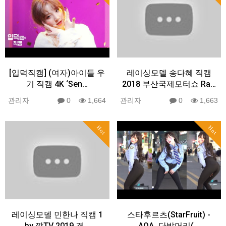
[입덕직캠] (여자)아이들 우
레이싱모델 송다혜 직캠
기 직캠 4K ‘Sen…
2018 부산국제모터쇼 Ra…
관리자
0
1,664
관리자
0
1,663
Hot
Hot
레이싱모델 민한나 직캠 1
스타후르츠(StarFruit) -
by 깡TV 2019 경…
AOA_단발머리(…