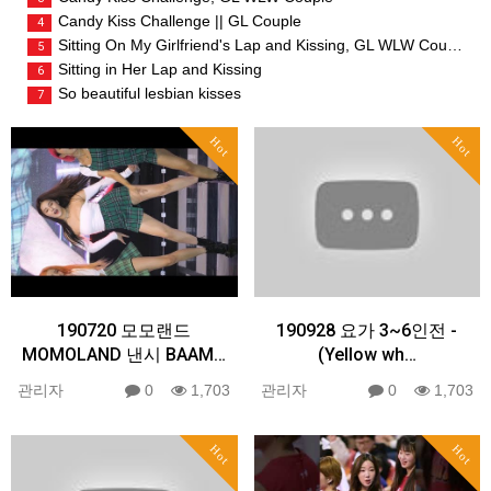
Candy Kiss Challenge || GL Couple
4
Sitting On My Girlfriend's Lap and Kissing, GL WLW Couple
5
Sitting in Her Lap and Kissing
6
So beautiful lesbian kisses
7
Hot
Hot
190720 모모랜드
190928 요가 3~6인전 -
MOMOLAND 낸시 BAAM…
(Yellow wh…
관리자
0
1,703
관리자
0
1,703
Hot
Hot