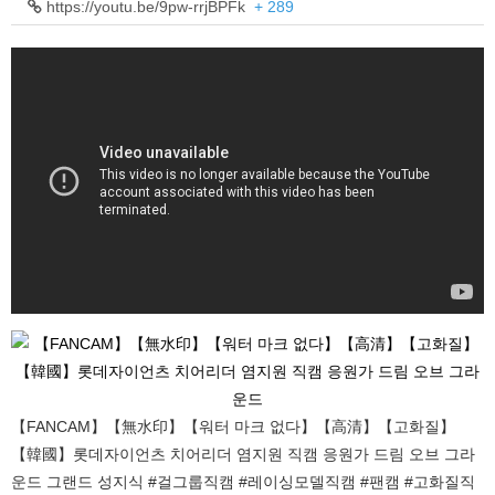
https://youtu.be/9pw-rrjBPFk
+ 289
【FANCAM】【無水印】【워터 마크 없다】【高清】【고화질】
【韓國】롯데자이언츠 치어리더 염지원 직캠 응원가 드림 오브 그라
운드 그랜드 성지식 #걸그룹직캠 #레이싱모델직캠 #팬캠 #고화질직