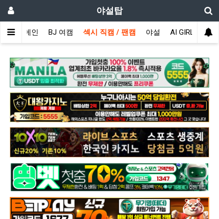
야설탑
메인
BJ 여캠
섹시 직캠 / 팬캠
야설
AI GIRL