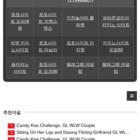
토토사이
토토사이
안전놀이터 룰
파라존코리아
트 도라에
트 지엑스
라벳
카지노 사이트
몽
엑스
빅벳 카지
토토사이
토토사이트 이
카지노사이트
노사이트
트 마닐라
지벳
유로88
솔카지노
토토사이
텔레그램 야설
텔레그램 야설
사이트
트 오즈88
탑
탑
추천야설
Candy Kiss Challenge, GL WLW Couple
1
Sitting On Her Lap and Kissing Flirting Girlfriend GL WLW Couple
2
Candy Kiss Challenge, GL WLW Couple
3