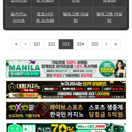
솔카지노
토토사이
텔레그램 야설
텔레그램 야설
사이트
트 오즈88
탑
탑
321
322
323
324
325