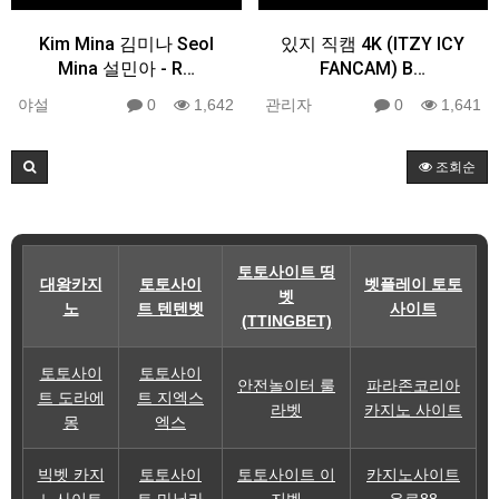
Kim Mina 김미나 Seol
있지 직캠 4K (ITZY ICY
Mina 설민아 - R…
FANCAM) B…
야설
0
1,642
관리자
0
1,641
조회순
토토사이트 띵
대왕카지
토토사이
벳플레이 토토
벳
노
트 텐텐벳
사이트
(TTINGBET)
토토사이
토토사이
안전놀이터 룰
파라존코리아
트 도라에
트 지엑스
라벳
카지노 사이트
몽
엑스
빅벳 카지
토토사이
토토사이트 이
카지노사이트
노사이트
트 마닐라
지벳
유로88