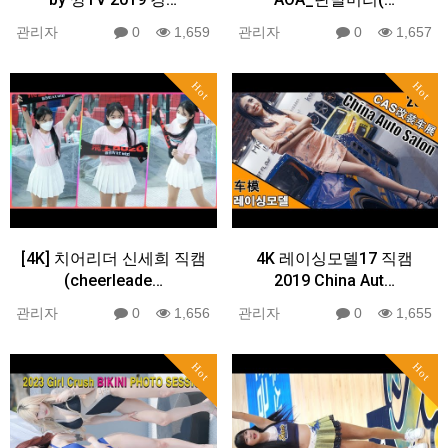
관리자
0
1,659
관리자
0
1,657
Hot
Hot
[4K] 치어리더 신세희 직캠
4K 레이싱모델17 직캠
(cheerleade…
2019 China Aut…
관리자
0
1,656
관리자
0
1,655
Hot
Hot