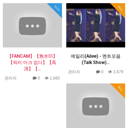
Now
Hot
【FANCAM】【無水印】
에일리(Ailee) - 멘트모음
【워터 마크 없다】【高
(Talk Show)…
清】【…
관리자
0
1,679
관리자
0
1,682
Hot