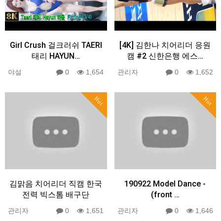
Girl Crush 걸크러쉬 TAERI
[4K] 김한나 치어리더 응원
태리 HAYUN…
캠 #2 신한은행 에스…
야설
0
1,654
관리자
0
1,652
Hot
Hot
김맑음 치어리더 직캠 한국
190922 Model Dance -
전력 빅스톰 배구단
(front …
관리자
0
1,651
관리자
0
1,646