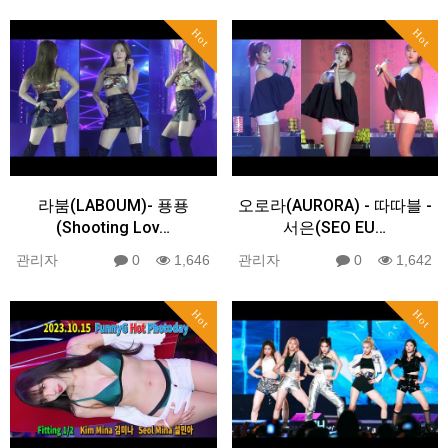
Hot
Hot
라붐(LABOUM)- 푱푱
오로라(AURORA) - 따따블 -
(Shooting Lov…
서은(SEO EU…
관리자
0
1,646
관리자
0
1,642
Hot
Hot