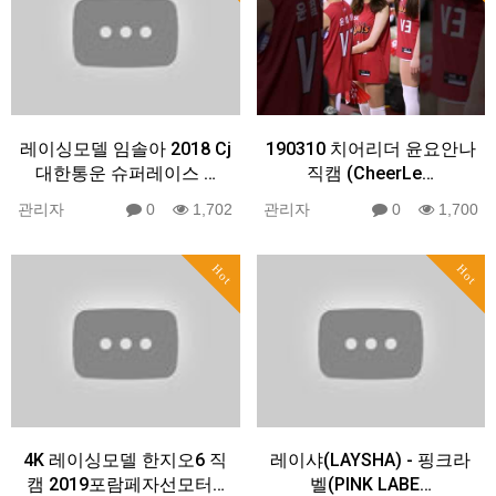
레이싱모델 임솔아 2018 Cj
190310 치어리더 윤요안나
대한통운 슈퍼레이스 …
직캠 (CheerLe…
관리자
0
1,702
관리자
0
1,700
Hot
Hot
4K 레이싱모델 한지오6 직
레이샤(LAYSHA) - 핑크라
캠 2019포람페자선모터…
벨(PINK LABE…