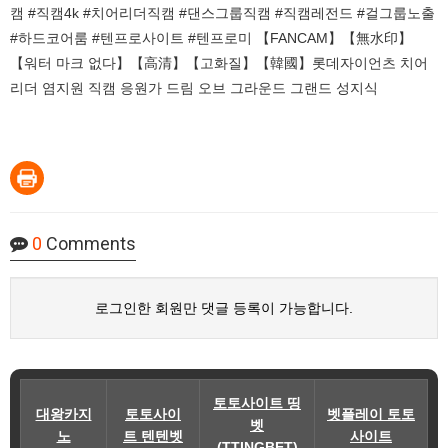
캠 #직캠4k #치어리더직캠 #댄스그룹직캠 #직캠레전드 #걸그룹노출
#하드코어룸 #텐프로사이트 #텐프로미 【FANCAM】【無水印】
【워터 마크 없다】【高清】【고화질】【韓國】롯데자이언츠 치어
리더 염지원 직캠 응원가 드림 오브 그라운드 그랜드 성지식
0
Comments
로그인한 회원만 댓글 등록이 가능합니다.
토토사이트 띵
대왕카지
토토사이
벳플레이 토토
벳
노
트 텐텐벳
사이트
(TTINGBET)