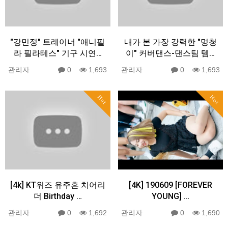
"강민정" 트레이너 "애니필
내가 본 가장 강력한 "멍청
라 필라테스" 기구 시연…
이" 커버댄스-댄스팀 템…
관리자
0
1,693
관리자
0
1,693
Hot
Hot
[4k] KT위즈 유주흔 치어리
[4K] 190609 [FOREVER
더 Birthday …
YOUNG] …
관리자
0
1,692
관리자
0
1,690