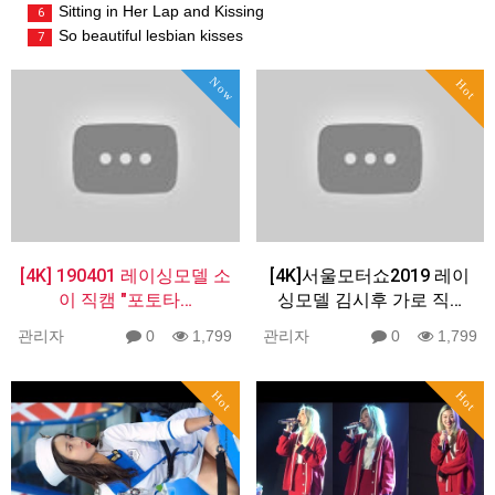
Sitting in Her Lap and Kissing
6
So beautiful lesbian kisses
7
Now
Hot
[4K] 190401 레이싱모델 소
[4K]서울모터쇼2019 레이
이 직캠 "포토타…
싱모델 김시후 가로 직…
관리자
0
1,799
관리자
0
1,799
Hot
Hot