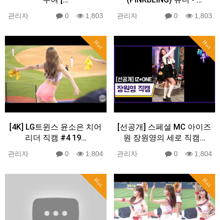
관리자
0
1,803
관리자
0
1,803
Hot
Hot
[4K] LG트윈스 윤소은 치어
[선공개] 스페셜 MC 아이즈
리더 직캠 #4 19…
원 장원영의 세로 직캠…
관리자
0
1,804
관리자
0
1,804
Hot
Hot