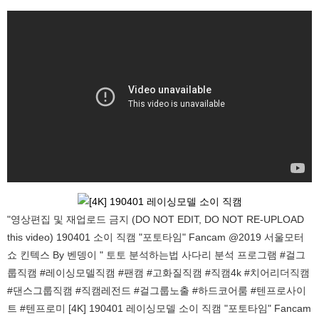
"영상편집 및 재업로드 금지 (DO NOT EDIT, DO NOT RE-UPLOAD
this video) 190401 소이 직캠 "포토타임" Fancam @2019 서울모터
쇼 킨텍스 By 벤뎅이 " 토토 분석하는법 사다리 분석 프로그램 #걸그
룹직캠 #레이싱모델직캠 #팬캠 #고화질직캠 #직캠4k #치어리더직캠
#댄스그룹직캠 #직캠레전드 #걸그룹노출 #하드코어룸 #텐프로사이
트 #텐프로미 [4K] 190401 레이싱모델 소이 직캠 "포토타임" Fancam