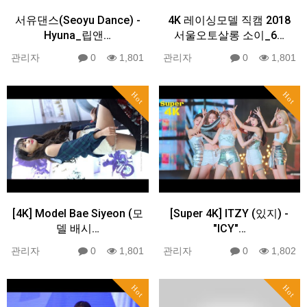
서유댄스(Seoyu Dance) -
4K 레이싱모델 직캠 2018
Hyuna_립앤…
서울오토살롱 소이_6…
관리자
0
1,801
관리자
0
1,801
Hot
Hot
[4K] Model Bae Siyeon (모
[Super 4K] ITZY (있지) -
델 배시…
"ICY"…
관리자
0
1,801
관리자
0
1,802
Hot
Hot