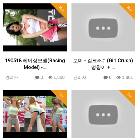
Hot
Hot
190518 레이싱모델(Racing
보미 - 걸크러쉬(Girl Crush)
Model) -…
멍청이 + …
관리자
0
1,800
관리자
0
1,801
Hot
Hot