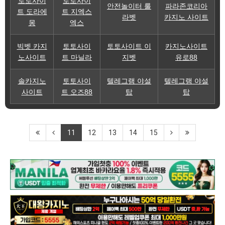
토토사이
토토사이
안전놀이터 룰
파라존코리아
트 도라에
트 지엑스
라벳
카지노 사이트
몽
엑스
빅벳 카지
토토사이
토토사이트 이
카지노사이트
노사이트
트 마닐라
지벳
유로88
솔카지노
토토사이
텔레그램 야설
텔레그램 야설
사이트
트 오즈88
탑
탑
11
12
13
14
15