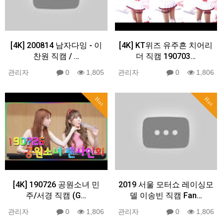
[4K] 200814 남자다잉 - 이
[4K] KT위즈 유주흔 치어리
찬원 직캠 / …
더 직캠 190703…
관리자
0
1,805
관리자
0
1,806
Hot
Hot
[4K] 190726 공원소녀 민
2019 서울 모터쇼 레이싱모
주/서경 직캠 (G…
델 이송빈 직캠 Fan…
관리자
0
1,806
관리자
0
1,806