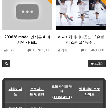
200628 model 연지은 & 여
kt wiz 치어리더공연 - "유블
시연 - Pad…
리 스페셜" 유주…
관리자
0
1,808
관리자
0
1,808
조회순
토토사이트 띵
대왕카지
토토사이
벳플레이 토토
벳
노
트 텐텐벳
사이트
(TTINGBET)