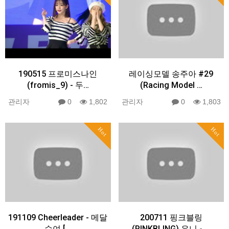
190515 프로미스나인
레이싱모델 송주아 #29
(fromis_9) - 두…
(Racing Model …
관리자
0
1,802
관리자
0
1,803
Hot
Hot
191109 Cheerleader - 메달
200711 핑크블링
수여 […
(PINKBLING) 유니 - …