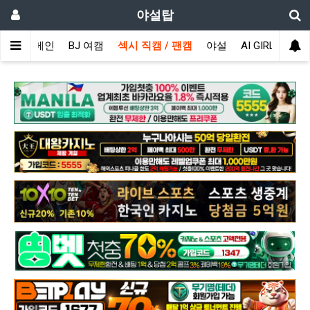
야설탑
메인
BJ 여캠
섹시 직캠 / 팬캠
야설
AI GIRL