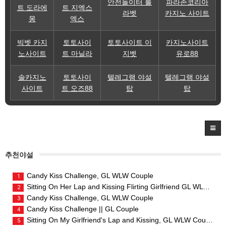
안전놀이터 룰
파라존코리아
트 도라에
트 지엑스
라벳
카지노 사이트
몽
엑스
빅벳 카지
토토사이
토토사이트 이
카지노사이트
노사이트
트 마닐라
지벳
유로88
솔카지노
토토사이
텔레그램 야설
텔레그램 야설
사이트
트 오즈88
탑
탑
추천야설
Candy Kiss Challenge, GL WLW Couple
1
Sitting On Her Lap and Kissing Flirting Girlfriend GL WLW Couple
2
Candy Kiss Challenge, GL WLW Couple
3
Candy Kiss Challenge || GL Couple
4
Sitting On My Girlfriend's Lap and Kissing, GL WLW Couple
5