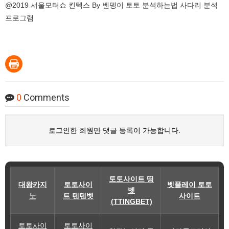
@2019 서울모터쇼 킨텍스 By 벤뎅이 토토 분석하는법 사다리 분석
프로그램
0
Comments
로그인한 회원만 댓글 등록이 가능합니다.
토토사이트 띵
대왕카지
토토사이
벳플레이 토토
벳
노
트 텐텐벳
사이트
(TTINGBET)
토토사이
토토사이