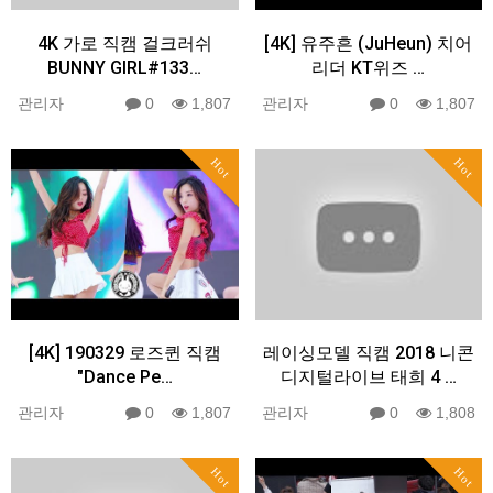
4K 가로 직캠 걸크러쉬
[4K] 유주흔 (JuHeun) 치어
BUNNY GIRL#133…
리더 KT위즈 …
관리자
0
1,807
관리자
0
1,807
Hot
Hot
[4K] 190329 로즈퀸 직캠
레이싱모델 직캠 2018 니콘
"Dance Pe…
디지털라이브 태희 4 …
관리자
0
1,807
관리자
0
1,808
Hot
Hot