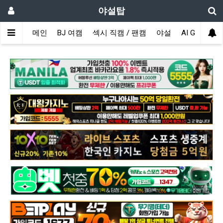
야설탑
메인
BJ 여캠
섹시 직캠 / 팬캠
야설
AI GIRL