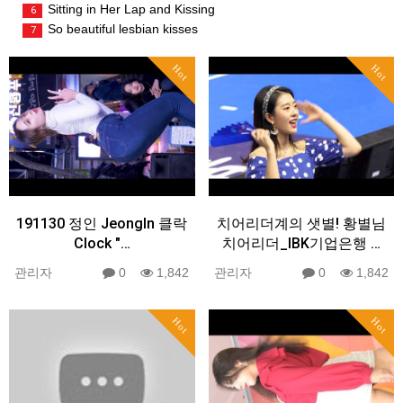
Sitting in Her Lap and Kissing
6
So beautiful lesbian kisses
7
Hot
Hot
191130 정인 JeongIn 클락
치어리더계의 샛별! 황별님
Clock "…
치어리더_IBK기업은행 …
관리자
0
1,842
관리자
0
1,842
Hot
Hot