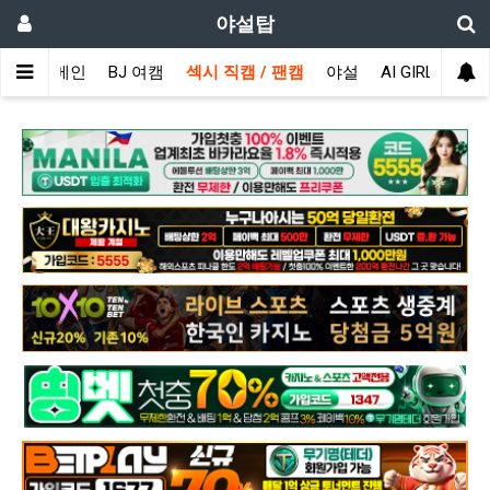
야설탑
메인
BJ 여캠
섹시 직캠 / 팬캠
야설
AI GIRL