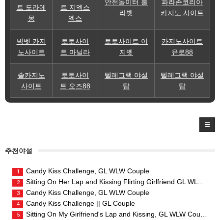
안전놀이터 룰
파라존코리아
트 도라에
트 지엑스
라벳
카지노 사이트
몽
엑스
빅벳 카지
토토사이
토토사이트 이
카지노사이트
노사이트
트 마닐라
지벳
유로88
솔카지노
토토사이
텔레그램 야설
텔레그램 야설
사이트
트 오즈88
탑
탑
추천야설
Candy Kiss Challenge, GL WLW Couple
1
Sitting On Her Lap and Kissing Flirting Girlfriend GL WLW Couple
2
Candy Kiss Challenge, GL WLW Couple
3
Candy Kiss Challenge || GL Couple
4
Sitting On My Girlfriend's Lap and Kissing, GL WLW Couple
5