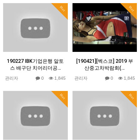
Hot
Hot
190227 IBK기업은행 알토
[190421][벡스코] 2019 부
스 배구단 치어리더공…
산중고차박람회(…
관리자
0
1,845
관리자
0
1,845
Hot
Hot