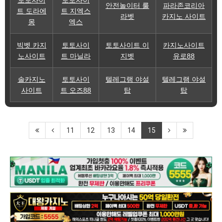
토토사이
토토사이
안전놀이터 룰
파라존코리아
트 도라에
트 지엑스
라벳
카지노 사이트
몽
엑스
빅벳 카지
토토사이
토토사이트 이
카지노사이트
노사이트
트 마닐라
지벳
유로88
솔카지노
토토사이
텔레그램 야설
텔레그램 야설
사이트
트 오즈88
탑
탑
11
12
13
14
15