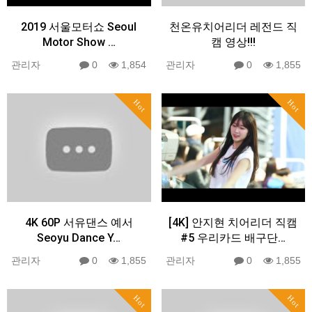
2019 서울모터쇼 Seoul
천온유치어리더 레전드 직
Motor Show …
캠 영상!!!
관리자
0
1,854
관리자
0
1,855
Hot
Hot
4K 60P 서유댄스 예서
[4K] 안지현 치어리더 직캠
Seoyu Dance Y…
#5 우리카드 배구단…
관리자
0
1,855
관리자
0
1,855
Hot
Hot