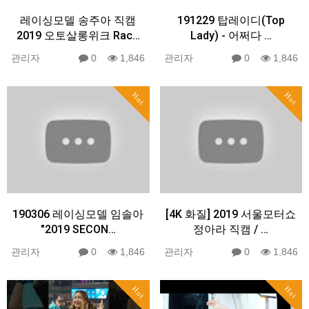
레이싱모델 송주아 직캠
191229 탑레이디(Top
2019 오토살롱위크 Rac…
Lady) - 어쩌다 …
관리자
0
1,846
관리자
0
1,846
Hot
Hot
190306 레이싱모델 임솔아
[4K 화질] 2019 서울모터쇼
"2019 SECON…
정아라 직캠 / …
관리자
0
1,846
관리자
0
1,846
Hot
Hot