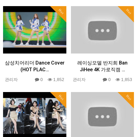
Hot
Hot
삼성치어리더 Dance Cover
레이싱모델 반지희 Ban
(HOT PLAC…
JiHee 4K 가로직캠 …
관리자
0
1,852
관리자
0
1,853
Hot
Hot