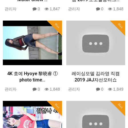
관리자
0
1,847
관리자
0
1,848
Hot
Hot
4K 효예 Hyoye 黎晓睿 ①
레이싱모델 김라영 직캠
photo time…
2019 JAJ자선모터쇼
관리자
0
1,848
관리자
0
1,849
Hot
Hot