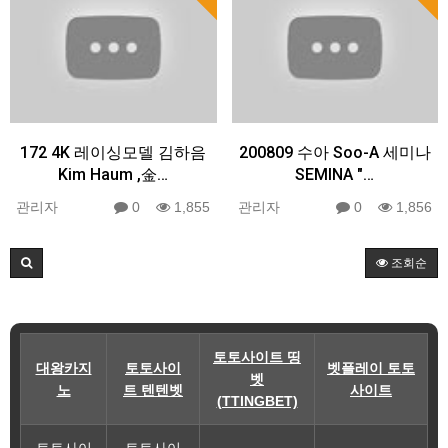
172 4K 레이싱모델 김하음
200809 수아 Soo-A 세미나
Kim Haum ,金…
SEMINA "…
관리자
0
1,855
관리자
0
1,856
조회순
토토사이트 띵
대왕카지
토토사이
벳플레이 토토
벳
노
트 텐텐벳
사이트
(TTINGBET)