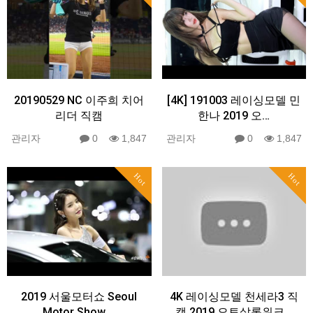
20190529 NC 이주희 치어
[4K] 191003 레이싱모델 민
리더 직캠
한나 2019 오…
관리자
0
1,847
관리자
0
1,847
Hot
Hot
2019 서울모터쇼 Seoul
4K 레이싱모델 천세라3 직
Motor Show …
캠 2019 오토살롱위크…