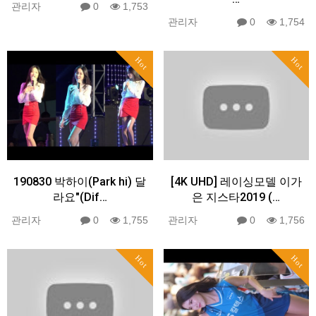
관리자
0
1,753
관리자
0
1,754
Hot
Hot
190830 박하이(Park hi) 달
[4K UHD] 레이싱모델 이가
라요"(Dif…
은 지스타2019 (…
관리자
0
1,755
관리자
0
1,756
Hot
Hot