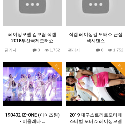
레이싱모델 김보람 직캠
직캠 레이싱걸 모터쇼 근접
2018부산국제모터쇼
섹시댄스
관리자
0
1,752
관리자
0
1,752
Hot
Hot
190402 IZ*ONE (아이즈원)
2019 대구스트리트모터페
- 비올레타 …
스티벌 모터쇼 레이싱모델
…