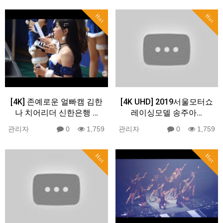
Hot
Hot
[4K] 존예로운 얼빠캠 김한
[4K UHD] 2019서울모터쇼
나 치어리더 신한은행 …
레이싱모델 송주아…
관리자
0
1,759
관리자
0
1,759
Hot
Hot