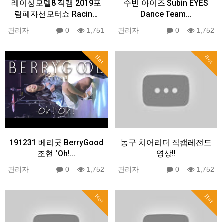
레이싱모델8 직캠 2019포
수빈 아이즈 Subin EYES
람페자선모터쇼 Racin…
Dance Team…
관리자
0
1,751
관리자
0
1,752
Hot
Hot
191231 베리굿 BerryGood
농구 치어리더 직캠레전드
조현 "Oh!…
영상!!
관리자
0
1,752
관리자
0
1,752
Hot
Hot