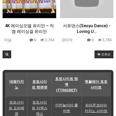
4K 레이싱모델 유리안 – 직
서유댄스(Seoyu Dance) -
캠 레이싱걸 유리안
Loving U…
야설
0
1,764
관리자
0
1,765
조회순
토토사이트 띵
대왕카지
토토사이
벳플레이 토토
벳
노
트 텐텐벳
사이트
(TTINGBET)
토토사이
토토사이
안전놀이터 룰
파라존코리아
트 도라에
트 지엑스
라벳
카지노 사이트
몽
엑스