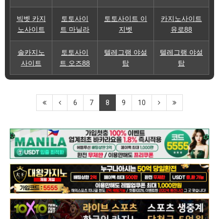
빅벳 카지
토토사이
토토사이트 이
카지노사이트
노사이트
트 마닐라
지벳
유로88
솔카지노
토토사이
텔레그램 야설
텔레그램 야설
사이트
트 오즈88
탑
탑
6
7
8
9
10