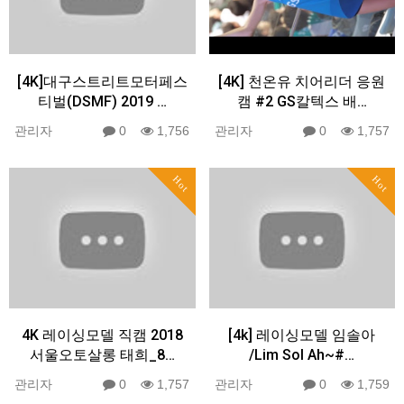
[4K]대구스트리트모터페스
[4K] 천온유 치어리더 응원
티벌(DSMF) 2019 …
캠 #2 GS칼텍스 배…
관리자
0
1,756
관리자
0
1,757
Hot
Hot
4K 레이싱모델 직캠 2018
[4k] 레이싱모델 임솔아
서울오토살롱 태희_8…
/Lim Sol Ah~#…
관리자
0
1,757
관리자
0
1,759