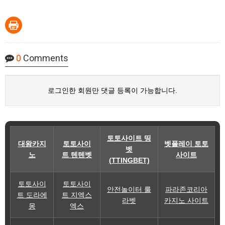
0
Comments
로그인한 회원만 댓글 등록이 가능합니다.
토토사이트 띵
대왕카지
토토사이
벳플레이 토토
벳
노
트 텐텐벳
사이트
(TTINGBET)
토토사이
토토사이
안전놀이터 룰
파라존코리아
트 도라에
트 지엑스
라벳
카지노 사이트
몽
엑스