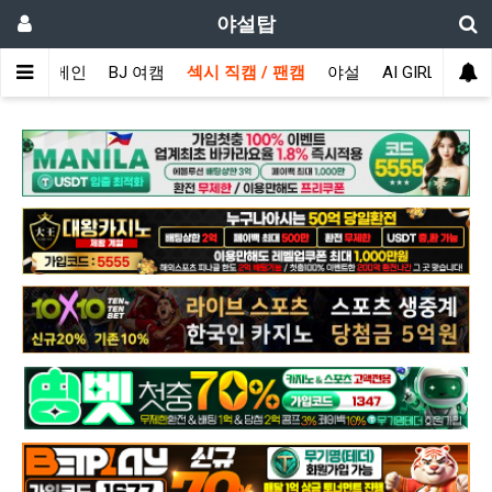
야설탑
메인
BJ 여캠
섹시 직캠 / 팬캠
야설
AI GIRL