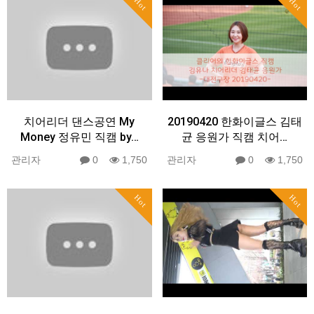
Hot
Hot
치어리더 댄스공연 My
20190420 한화이글스 김태
Money 정유민 직캠 by…
균 응원가 직캠 치어…
관리자
0
1,750
관리자
0
1,750
Hot
Hot