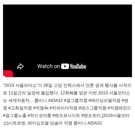
"2019 서울모터쇼"가 28일 고양 킨텍스에서 언론 공개 행사를 시작으
로 11일간의 일정에 돌입했다. 12회째를 맞은 이번 2019 서울모터쇼
는 세계자동차... 룸비니 AIDA32 #걸그룹직캠 #레이싱모델직캠 #팬
캠 #고화질직캠 #직캠4k #치어리더직캠 #댄스그룹직캠 #직캠레전드
#걸그룹노출 #하드코어룸 #텐프로사이트 #텐프로미 [2019서울모터
쇼]시트로엥, 레이싱모델 임솔아 직캠 룸비니 AIDA32