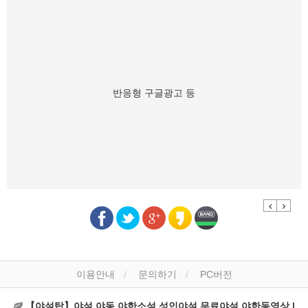
반응형 구글광고 등
Previous
Next
이용안내
문의하기
PC버전
【야설탑】야설,야동,야한소설,성인야설,무료야설,야한동영상 |