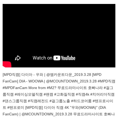
[MPD직캠] 다이아 - 우와 | @엠카운트다운_2019.3.28 [MPD
FanCam] DIA - WOOWA | @MCOUNTDOWN_2019.3.28 #MPD직캠
#MPDFanCam More from #M2? 무료드라마사이트 호빠나라 #걸그
룹직캠 #레이싱모델직캠 #팬캠 #고화질직캠 #직캠4k #치어리더직캠
#댄스그룹직캠 #직캠레전드 #걸그룹노출 #하드코어룸 #텐프로사이
트 #텐프로미 [MPD직캠] 다이아 직캠 4K "우와(WOOWA)" (DIA
FanCam) | @MCOUNTDOWN_2019.3.28 무료드라마사이트 호빠나