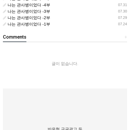
나는 관사병이었다 -4부
07.31
나는 관사병이었다 -3부
07.30
나는 관사병이었다 -2부
07.29
나는 관사병이었다 -1부
07.24
Comments
+
글이 없습니다.
반응형 구글광고 등