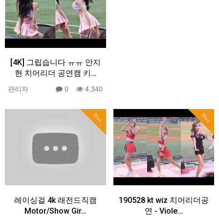
[4K] 그립습니다 ㅠㅠ 안지
현 치어리더 공연캠 키…
관리자
0
4,340
Hot
Hot
레이싱걸 4k 래전드직캠
190528 kt wiz 치어리더공
Motor/Show Gir…
연 - Viole…