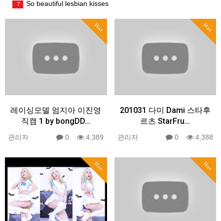
So beautiful lesbian kisses
7
Hot
Hot
레이싱모델 엄지아 이진영
201031 다미 Dami 스타후
직캠 1 by bongDD…
르츠 StarFru…
관리자
0
4,389
관리자
0
4,388
Hot
Hot