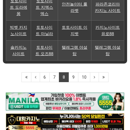
토토사이
토토사이
안전놀이터 룰
파라존코리아
트 도라에
트 지엑스
라벳
카지노 사이트
몽
엑스
빅벳 카지
토토사이
토토사이트 이
카지노사이트
노사이트
트 마닐라
지벳
유로88
솔카지노
토토사이
텔레그램 야설
텔레그램 야설
사이트
트 오즈88
탑
탑
6
7
8
9
10