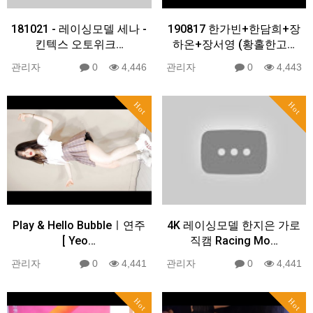
181021 - 레이싱모델 세나 -
190817 한가빈+한담희+장
킨텍스 오토위크…
하온+장서영 (황홀한고…
관리자
0
4,446
관리자
0
4,443
Hot
Hot
Play & Hello Bubbleㅣ연주
4K 레이싱모델 한지은 가로
[ Yeo…
직캠 Racing Mo…
관리자
0
4,441
관리자
0
4,441
Hot
Hot