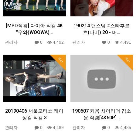
[MPD직캠] 다이아 직캠 4K
190214 댄스팀 #스타후르
"우와(WOOWA)…
츠(다미) 20 - 버…
관리자
0
4,492
관리자
0
4,491
Hot
Hot
20190406 서울모터쇼 레이
190607 키움 치어리더 김소
싱걸 직캠 3
윤 직캠[4K60P]…
관리자
0
4,489
관리자
0
4,485