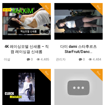
Hot
Hot
4K 레이싱모델 신새롬 – 직
다미 dami 스타후르츠
캠 레이싱걸 신새롬
StarFruit/Danc…
야설
0
4,485
관리자
0
4,484
Hot
Hot