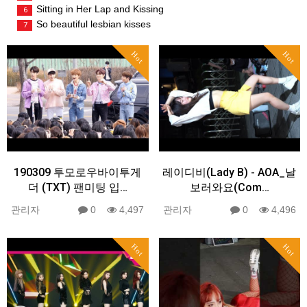
Sitting in Her Lap and Kissing
6
So beautiful lesbian kisses
7
Hot
Hot
190309 투모로우바이투게
레이디비(Lady B) - AOA_날
더 (TXT) 팬미팅 입…
보러와요(Com…
관리자
0
4,497
관리자
0
4,496
Hot
Hot