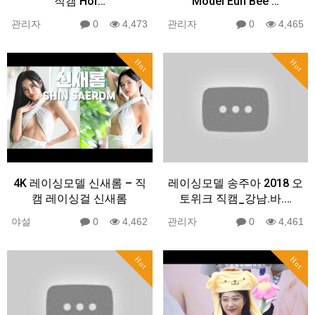
직캠 Hor…
Model Eun Bee …
관리자
0
4,473
관리자
0
4,465
Hot
Hot
4K 레이싱모델 신새롬 – 직
레이싱모델 송주아 2018 오
캠 레이싱걸 신새롬
토위크 직캠_강남.바.…
야설
0
4,462
관리자
0
4,461
Hot
Hot