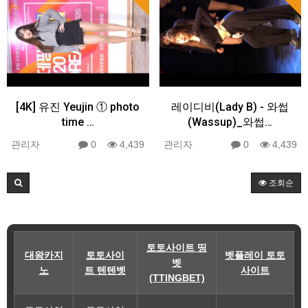
[4K] 유진 Yeujin ① photo
레이디비(Lady B) - 와썹
time …
(Wassup)_와썹…
관리자
0
4,439
관리자
0
4,439
조회순
토토사이트 띵
대왕카지
토토사이
벳플레이 토토
벳
노
트 텐텐벳
사이트
(TTINGBET)