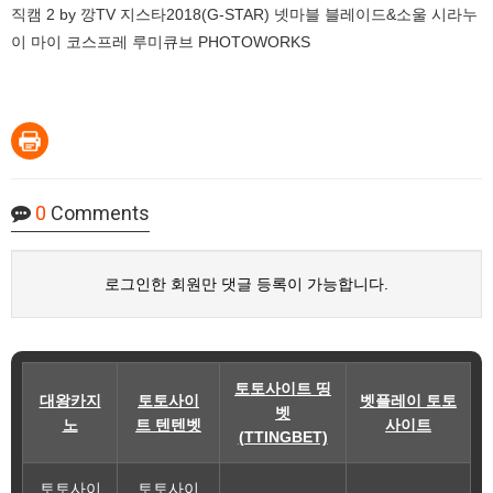
직캠 2 by 깡TV 지스타2018(G-STAR) 넷마블 블레이드&소울 시라누
이 마이 코스프레 루미큐브 PHOTOWORKS
0
Comments
로그인한 회원만 댓글 등록이 가능합니다.
토토사이트 띵
대왕카지
토토사이
벳플레이 토토
벳
노
트 텐텐벳
사이트
(TTINGBET)
토토사이
토토사이