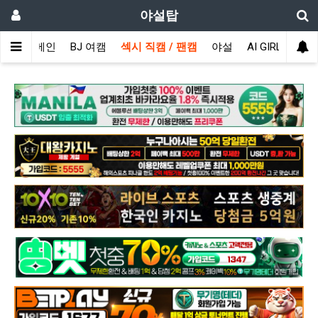
야설탑
메인
BJ 여캠
섹시 직캠 / 팬캠
야설
AI GIRL