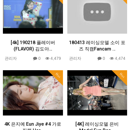
[4k] 190218 플레이버
180413 레이싱모델 소이 포
(FLAVOR) 김도아…
즈 직캠Fancam …
관리자
0
4,479
관리자
0
4,474
Hot
Hot
4K 은지예 Eun Jiye #4 가로
[4K] 레이싱모델 은비