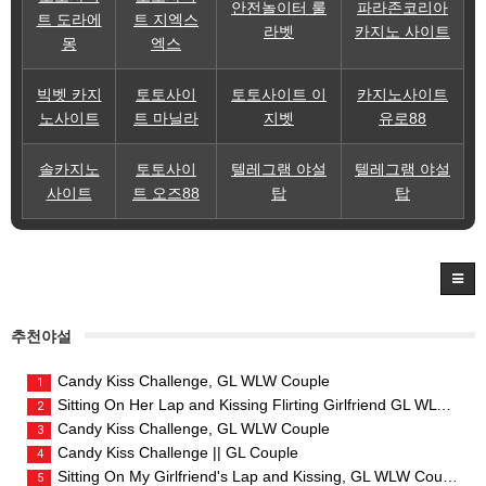
안전놀이터 룰
파라존코리아
트 도라에
트 지엑스
라벳
카지노 사이트
몽
엑스
빅벳 카지
토토사이
토토사이트 이
카지노사이트
노사이트
트 마닐라
지벳
유로88
솔카지노
토토사이
텔레그램 야설
텔레그램 야설
사이트
트 오즈88
탑
탑
추천야설
Candy Kiss Challenge, GL WLW Couple
1
Sitting On Her Lap and Kissing Flirting Girlfriend GL WLW Couple
2
Candy Kiss Challenge, GL WLW Couple
3
Candy Kiss Challenge || GL Couple
4
Sitting On My Girlfriend's Lap and Kissing, GL WLW Couple
5