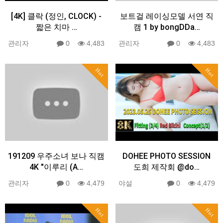
[4K] 클락 (정인, CLOCK) -
보트걸 레이싱모델 서연 직
짧은 치마 …
캠 1 by bongDDa…
관리자
0
4,483
관리자
0
4,483
Hot
Hot
191209 우주소녀 보나 직캠
DOHEE PHOTO SESSION
4K "이루리 (A…
도희 제작회 @do…
관리자
0
4,479
야설
0
4,479
Hot
Hot