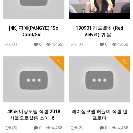
[4K] 팡예(PANGYE) "So
190901 레드벨벳 (Red
Cool/Sis…
Velvet) 귀 움…
관리자
0
4,459
관리자
0
4,459
Hot
Hot
4K 레이싱모델 직캠 2018
레이싱모델 허윤미 직캠 텐
서울오토살롱 소이_6…
프로미
관리자
0
4,458
관리자
0
4,458