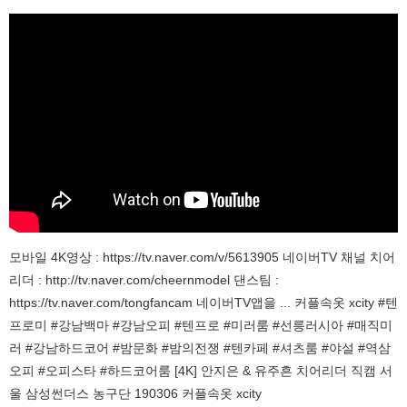
모바일 4K영상 : https://tv.naver.com/v/5613905 네이버TV 채널 치어
리더 : http://tv.naver.com/cheernmodel 댄스팀 :
https://tv.naver.com/tongfancam 네이버TV앱을 ... 커플속옷 xcity #텐
프로미 #강남백마 #강남오피 #텐프로 #미러룸 #선릉러시아 #매직미
러 #강남하드코어 #밤문화 #밤의전쟁 #텐카페 #셔츠룸 #야설 #역삼
오피 #오피스타 #하드코어룸 [4K] 안지은 & 유주흔 치어리더 직캠 서
울 삼성썬더스 농구단 190306 커플속옷 xcity