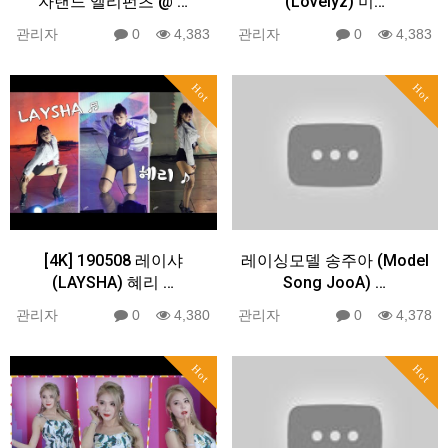
자랜드 엘리펀츠 @ …
(Lovelyz) 미…
관리자
0
4,383
관리자
0
4,383
Hot
Hot
[4K] 190508 레이샤
레이싱모델 송주아 (Model
(LAYSHA) 혜리 …
Song JooA) …
관리자
0
4,380
관리자
0
4,378
Hot
Hot