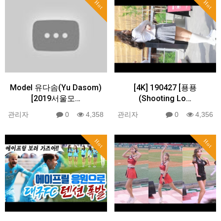
Hot
Hot
Model 유다솜(Yu Dasom)
[4K] 190427 [푱푱
[2019서울모…
(Shooting Lo…
관리자
0
4,358
관리자
0
4,356
Hot
Hot