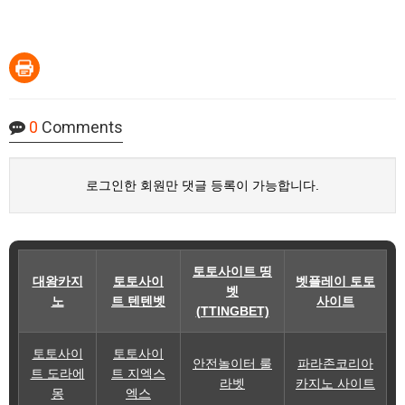
0
Comments
로그인한 회원만 댓글 등록이 가능합니다.
토토사이트 띵
대왕카지
토토사이
벳플레이 토토
벳
노
트 텐텐벳
사이트
(TTINGBET)
토토사이
토토사이
안전놀이터 룰
파라존코리아
트 도라에
트 지엑스
라벳
카지노 사이트
몽
엑스