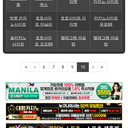
라벳
카지노 사이트
몽
엑스
빅벳 카지
토토사이
토토사이트 이
카지노사이트
노사이트
트 마닐라
지벳
유로88
솔카지노
토토사이
텔레그램 야설
텔레그램 야설
사이트
트 오즈88
탑
탑
6
7
8
9
10