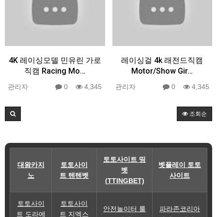
4K 레이싱모델 민유린 가로
레이싱걸 4k 래전드직캠
직캠 Racing Mo…
Motor/Show Gir…
관리자
0
4,345
관리자
0
4,345
조회순
토토사이트 띵
대왕카지
토토사이
벳플레이 토토
벳
노
트 텐텐벳
사이트
(TTINGBET)
토토사이
토토사이
안전놀이터 룰
파라존코리아
트 도라에
트 지엑스