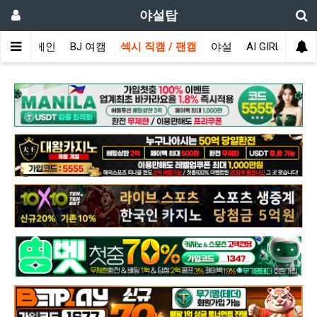
야설탑
메인
BJ 여캠
섹시 직캠 / 팬캠
야설
AI GIRL