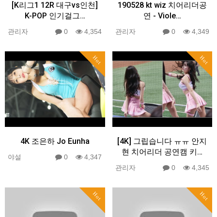
[K리그1 12R 대구vs인천]
190528 kt wiz 치어리더공
K-POP 인기걸그…
연 - Viole…
관리자
0
4,354
관리자
0
4,349
Hot
Hot
4K 조은하 Jo Eunha
[4K] 그립습니다 ㅠㅠ 안지
현 치어리더 공연캠 키…
야설
0
4,347
관리자
0
4,345
Hot
Hot