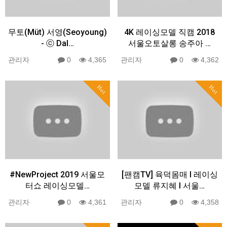
무토(Müt) 서영(Seoyoung)
4K 레이싱모델 직캠 2018
- ⓒ Dal…
서울오토살롱 송주아 …
관리자
0
4,365
관리자
0
4,362
Hot
Hot
#NewProject 2019 서울모
[팬캠TV] 육덕몸매 Ι 레이싱
터쇼 레이싱모델…
모델 류지혜 Ι 서울…
관리자
0
4,361
관리자
0
4,358