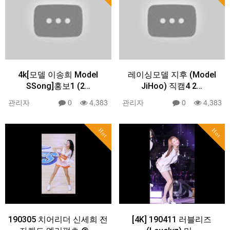
4k[모델 이송희 Model
레이싱모델 지후 (Model
SSong]홍보1 (2…
JiHoo) 직캠4 2…
관리자
0
4,383
관리자
0
4,383
Hot
Hot
190305 치어리더 신세희 전
[4K] 190411 러블리즈