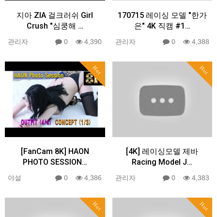
지아 ZIA 걸크러쉬 Girl
170715 레이싱 모델 "한가
Crush "심쿵해 …
은" 4K 직캠 #1…
관리자
0
4,390
관리자
0
4,388
Hot
Hot
[FanCam 8K] HAON
[4K] 레이싱모델 제바
PHOTO SESSION…
Racing Model J…
야설
0
4,386
관리자
0
4,383
Hot
Hot