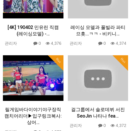
[4K] 190402 민유린 직캠
레이싱 모델과 풀빌라 파티
(레이싱모델) -…
므흣...ㅋㅋ - 비키니…
관리자
0
4,376
관리자
0
4,374
Hot
Hot
릴게임바다이야기야구장직
걸그룹에서 솔로데뷔 서진
캠치어리더▶입구링크복사:
SeoJin 나타나 fea…
상어…
관리자
0
4,372