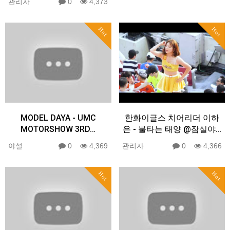
관리자
0
4,373
Hot
Hot
MODEL DAYA - UMC
한화이글스 치어리더 이하
MOTORSHOW 3RD…
은 - 불타는 태양 @잠실야…
야설
0
4,369
관리자
0
4,366
Hot
Hot