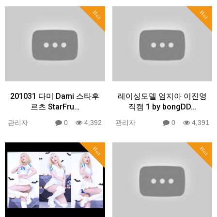
Hot
Hot
201031 다미 Dami 스타후
레이싱모델 엄지아 이진영
르츠 StarFru…
직캠 1 by bongDD…
관리자
0
4,392
관리자
0
4,391
Hot
Hot