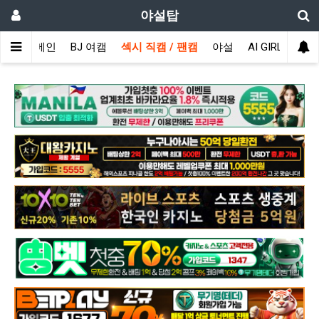
야설탑
메인
BJ 여캠
섹시 직캠 / 팬캠
야설
AI GIRL