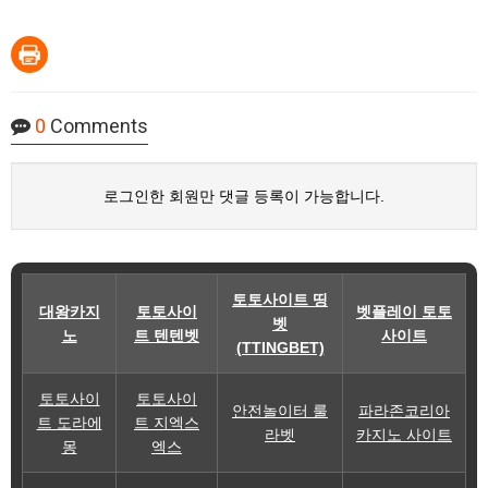
0
Comments
로그인한 회원만 댓글 등록이 가능합니다.
토토사이트 띵
대왕카지
토토사이
벳플레이 토토
벳
노
트 텐텐벳
사이트
(TTINGBET)
토토사이
토토사이
안전놀이터 룰
파라존코리아
트 도라에
트 지엑스
라벳
카지노 사이트
몽
엑스