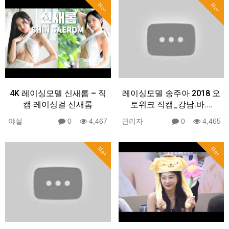
Hot
Hot
4K 레이싱모델 신새롬 – 직
레이싱모델 송주아 2018 오
캠 레이싱걸 신새롬
토위크 직캠_강남.바.…
야설
0
4,467
관리자
0
4,465
Hot
Hot