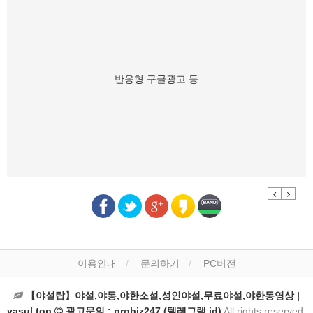
반응형 구글광고 등
Previous
Next
이용안내
문의하기
PC버전
【야설탑】야설,야동,야한소설,성인야설,무료야설,야한동영상 |
yasul.top
광고문의 : probiz247 (텔레그램 id)
All rights reserved.