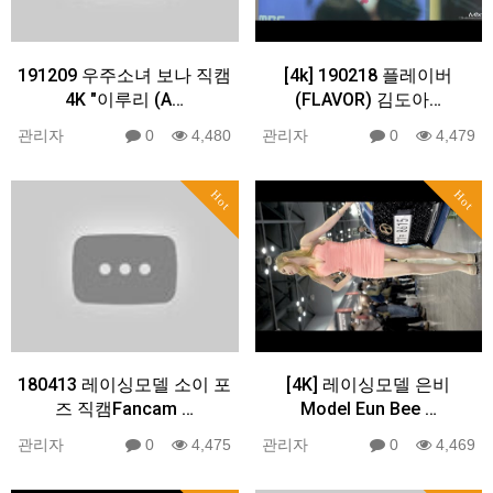
191209 우주소녀 보나 직캠
[4k] 190218 플레이버
4K "이루리 (A…
(FLAVOR) 김도아…
관리자
0
4,480
관리자
0
4,479
Hot
Hot
180413 레이싱모델 소이 포
[4K] 레이싱모델 은비
즈 직캠Fancam …
Model Eun Bee …
관리자
0
4,475
관리자
0
4,469