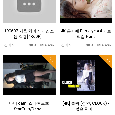
190607 키움 치어리더 김소
4K 은지예 Eun Jiye #4 가로
윤 직캠[4K60P]…
직캠 Hor…
관리자
0
4,486
관리자
0
4,486
Hot
Hot
다미 dami 스타후르츠
[4K] 클락 (정인, CLOCK) -
StarFruit/Danc…
짧은 치마 …