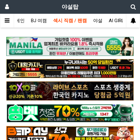
야설탑
메인
BJ 여캠
섹시 직캠 / 팬캠
야설
AI GIRL