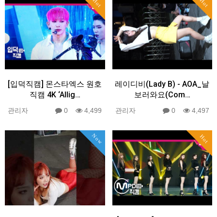
Hot
Hot
[입덕직캠] 몬스타엑스 원호
레이디비(Lady B) - AOA_날
직캠 4K ‘Allig…
보러와요(Com…
관리자
0
4,499
관리자
0
4,497
Now
Hot