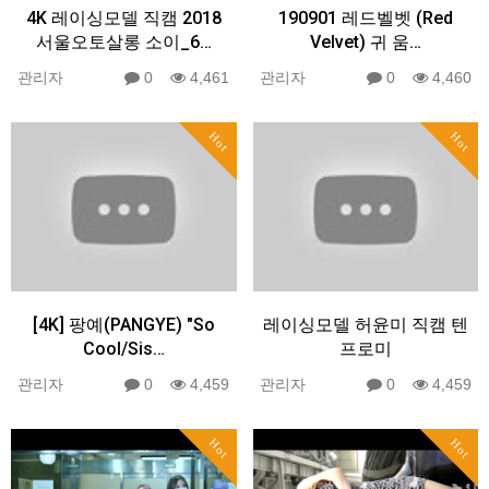
4K 레이싱모델 직캠 2018
190901 레드벨벳 (Red
서울오토살롱 소이_6…
Velvet) 귀 움…
관리자
0
4,461
관리자
0
4,460
Hot
Hot
[4K] 팡예(PANGYE) "So
레이싱모델 허윤미 직캠 텐
Cool/Sis…
프로미
관리자
0
4,459
관리자
0
4,459
Hot
Hot