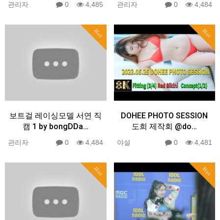
관리자
0
4,485
관리자
0
4,484
Hot
Hot
보트걸 레이싱모델 서연 직
DOHEE PHOTO SESSION
캠 1 by bongDDa…
도희 제작회 @do…
관리자
0
4,484
야설
0
4,481
Hot
Hot