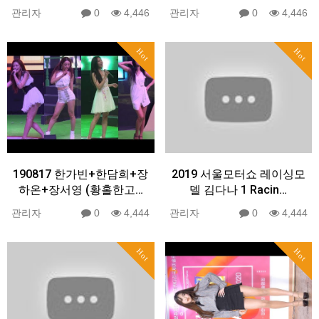
관리자
0
4,446
관리자
0
4,446
Hot
Hot
190817 한가빈+한담희+장
2019 서울모터쇼 레이싱모
하온+장서영 (황홀한고…
델 김다나 1 Racin…
관리자
0
4,444
관리자
0
4,444
Hot
Hot