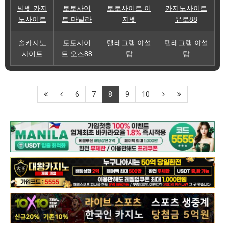
빅벳 카지
토토사이
토토사이트 이
카지노사이트
노사이트
트 마닐라
지벳
유로88
솔카지노
토토사이
텔레그램 야설
텔레그램 야설
사이트
트 오즈88
탑
탑
6
7
8
9
10