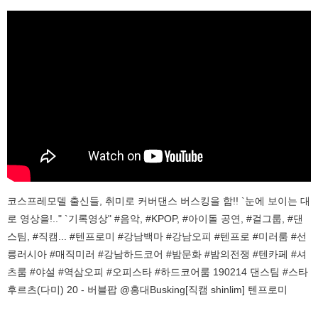
코스프레모델 출신들, 취미로 커버댄스 버스킹을 함!! `눈에 보이는 대
로 영상을!.." `기록영상" #음악, #KPOP, #아이돌 공연, #걸그룹, #댄
스팀, #직캠... #텐프로미 #강남백마 #강남오피 #텐프로 #미러룸 #선
릉러시아 #매직미러 #강남하드코어 #밤문화 #밤의전쟁 #텐카페 #셔
츠룸 #야설 #역삼오피 #오피스타 #하드코어룸 190214 댄스팀 #스타
후르츠(다미) 20 - 버블팝 @홍대Busking[직캠 shinlim] 텐프로미