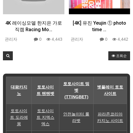
4K 레이싱모델 한지은 가로
[4K] 유진 Yeujin ① photo
직캠 Racing Mo…
time …
관리자
0
4,443
관리자
0
4,442
조회순
토토사이트 띵
대왕카지
토토사이
벳플레이 토토
벳
노
트 텐텐벳
사이트
(TTINGBET)
토토사이
토토사이
안전놀이터 룰
파라존코리아
트 도라에
트 지엑스
라벳
카지노 사이트
몽
엑스