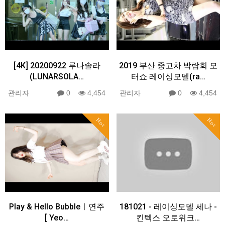
[4K] 20200922 루나솔라
2019 부산 중고차 박람회 모
(LUNARSOLA…
터쇼 레이싱모델(ra…
관리자
0
4,454
관리자
0
4,454
Hot
Hot
Play & Hello Bubbleㅣ연주
181021 - 레이싱모델 세나 -
[ Yeo…
킨텍스 오토위크…