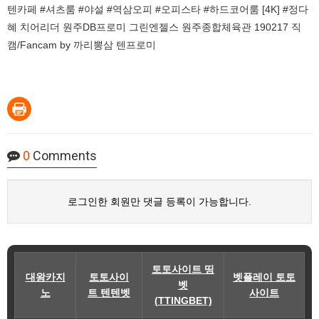
텐카페 #셔츠룸 #야설 #역삼오피 #오피스타 #하드코어룸 [4K] #정다
혜 치어리더 원주DB프로미 그린엔젤스 원주종합체육관 190217 직
캠/Fancam by 까리뽕삼 텐프로미
0
Comments
로그인한 회원만 댓글 등록이 가능합니다.
토토사이트 띵
대왕카지
토토사이
벳플레이 토토
벳
노
트 텐텐벳
사이트
(TTINGBET)