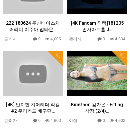
222 180624 두산베어스치
[4K Fancam 직캠]181205
어리더 이주아 업타운…
인사아트홀 J…
관리자
0
4,605
관리자
0
4,604
Hot
Hot
[4K] 안지현 치어리더 직캠
KimGaon 김가온 - Fitting
#2 우리카드 배구단…
착장 (2/4)…
관리자
0
4,603
야설
0
4,602