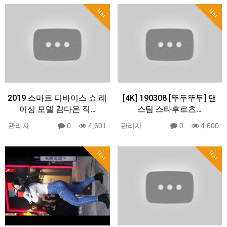
Hot
Hot
2019 스마트 디바이스 쇼 레
[4K] 190308 [뚜두뚜두] 댄
이싱 모델 김다온 직…
스팀 스타후르츠…
관리자
0
4,601
관리자
0
4,600
Hot
Hot