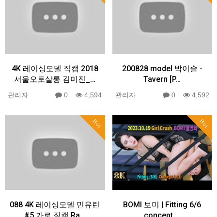
4K 레이싱모델 직캠 2018
200828 model 박이슬 -
서울오토살롱 김미진_…
Tavern [P…
관리자
0
4,594
관리자
0
4,592
Hot
Hot
088 4K 레이싱모델 민유린
BOMI 보미 | Fitting 6/6
#5 가로 직캠 Ra…
concept …