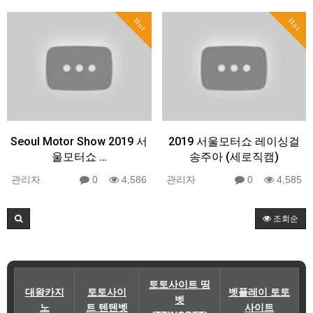
Hot
Hot
Seoul Motor Show 2019 서
2019 서울모터쇼 레이싱걸
울모터쇼 …
송주아 (세로직캠)
관리자
0
4,586
관리자
0
4,585
조회순
토토사이트 띵
대왕카지
토토사이
벳플레이 토토
벳
노
트 텐텐벳
사이트