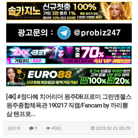
[4K] #정다혜 치어리더 원주DB프로미 그린엔젤스
원주종합체육관 190217 직캠/Fancam by 까리뽕
삼 텐프로…
관리자
0
4561
2019.02.21 00:29