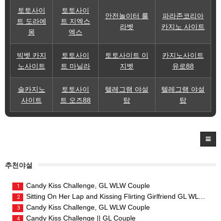
토토사이
토토사이
안전놀이터 룰
파라존코리아
트 도라에
트 지엑스
라벳
카지노 사이트
몽
엑스
빅벳 카지
토토사이
토토사이트 이
카지노사이트
노사이트
트 마닐라
지벳
유로88
솔카지노
토토사이
텔레그램 야설
텔레그램 야설
사이트
트 오즈88
탑
탑
추천야설
Candy Kiss Challenge, GL WLW Couple
1
Sitting On Her Lap and Kissing Flirting Girlfriend GL WLW Couple
2
Candy Kiss Challenge, GL WLW Couple
3
Candy Kiss Challenge || GL Couple
4