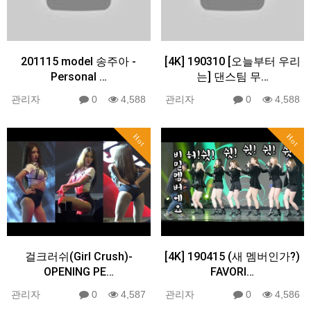
201115 model 송주아 -
[4K] 190310 [오늘부터 우리
Personal …
는] 댄스팀 무…
관리자
0
4,588
관리자
0
4,588
Hot
Hot
걸크러쉬(Girl Crush)-
[4K] 190415 (새 멤버인가?)
OPENING PE…
FAVORI…
관리자
0
4,587
관리자
0
4,586