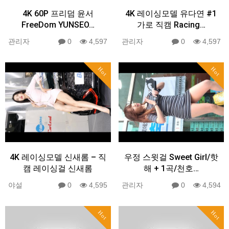
4K 60P 프리덤 윤서
4K 레이싱모델 유다연 #1
FreeDom YUNSEO…
가로 직캠 Racing…
관리자
0
4,597
관리자
0
4,597
Hot
Hot
4K 레이싱모델 신새롬 – 직
우정 스윗걸 Sweet Girl/핫
캠 레이싱걸 신새롬
해 + 1곡/천호…
야설
0
4,595
관리자
0
4,594
Hot
Hot