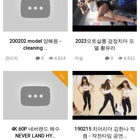
200202 model 양혜원 -
2023오토살롱 검정치마 모
cleaning …
델 황유리
관리자
0
4,614
야설
0
4,612
Hot
Hot
4K 60P 네버랜드 해수
190215 치어리더 김한나 직
NEVER LAND HY…
캠 - 작전타임 공연…