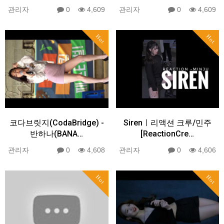
관리자
0
4,609
관리자
0
4,609
Hot
Hot
코다브릿지(CodaBridge) -
Sirenㅣ리액션 크루/민주
반하나(BANA…
[ReactionCre…
관리자
0
4,608
관리자
0
4,606
Hot
Hot