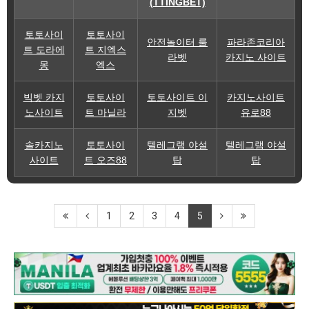
(TTINGBET)
토토사이
토토사이
안전놀이터 룰
파라존코리아
트 도라에
트 지엑스
라벳
카지노 사이트
몽
엑스
빅벳 카지
토토사이
토토사이트 이
카지노사이트
노사이트
트 마닐라
지벳
유로88
솔카지노
토토사이
텔레그램 야설
텔레그램 야설
사이트
트 오즈88
탑
탑
1
2
3
4
5