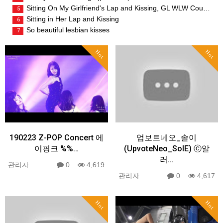
Sitting On My Girlfriend's Lap and Kissing, GL WLW Couple
5
Sitting in Her Lap and Kissing
6
So beautiful lesbian kisses
7
Hot
Hot
190223 Z-POP Concert 에
업보트네오_솔이
이핑크 %%…
(UpvoteNeo_SolE) ⓒ알
러…
관리자
0
4,619
관리자
0
4,617
Hot
Hot