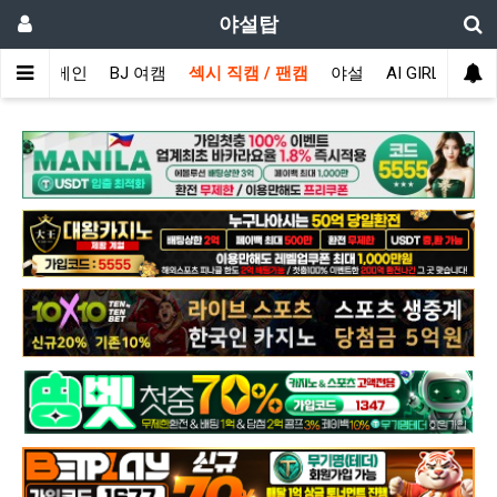
야설탑
메인
BJ 여캠
섹시 직캠 / 팬캠
야설
AI GIRL