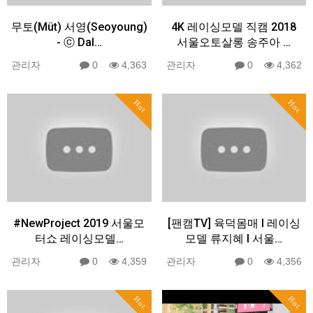
무토(Müt) 서영(Seoyoung)
4K 레이싱모델 직캠 2018
- ⓒ Dal…
서울오토살롱 송주아 …
관리자
0
4,363
관리자
0
4,362
Hot
Hot
#NewProject 2019 서울모
[팬캠TV] 육덕몸매 Ι 레이싱
터쇼 레이싱모델…
모델 류지혜 Ι 서울…
관리자
0
4,359
관리자
0
4,356
Hot
Hot