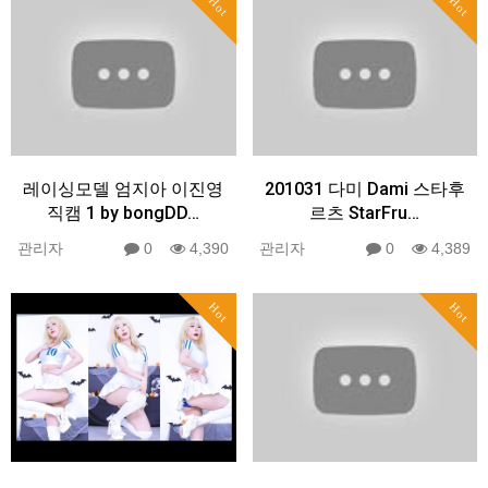
Hot
Hot
레이싱모델 엄지아 이진영
201031 다미 Dami 스타후
직캠 1 by bongDD…
르츠 StarFru…
관리자
0
4,390
관리자
0
4,389
Hot
Hot