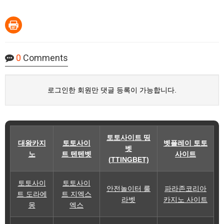
0
Comments
로그인한 회원만 댓글 등록이 가능합니다.
토토사이트 띵
대왕카지
토토사이
벳플레이 토토
벳
노
트 텐텐벳
사이트
(TTINGBET)
토토사이
토토사이
안전놀이터 룰
파라존코리아
트 도라에
트 지엑스
라벳
카지노 사이트
몽
엑스