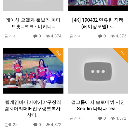
레이싱 모델과 풀빌라 파티
[4K] 190402 민유린 직캠
므흣...ㅋㅋ - 비키니…
(레이싱모델) -…
관리자
0
4,374
관리자
0
4,373
Hot
Hot
릴게임바다이야기야구장직
걸그룹에서 솔로데뷔 서진
캠치어리더▶입구링크복사:
SeoJin 나타나 fea…
상어…
관리자
0
4,371
관리자
0
4,372