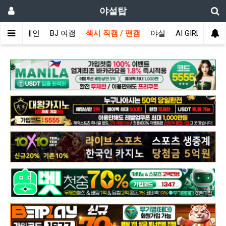
야설탑
메인
BJ 여캠
섹시 직캠 / 팬캠
야설
AI GIRL