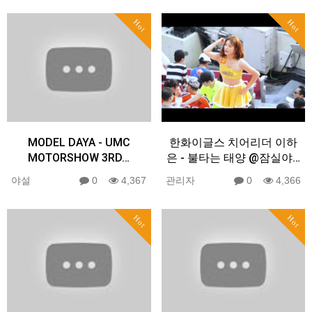
Hot
Hot
MODEL DAYA - UMC
한화이글스 치어리더 이하
MOTORSHOW 3RD…
은 - 불타는 태양 @잠실야…
야설
0
4,367
관리자
0
4,366
Hot
Hot