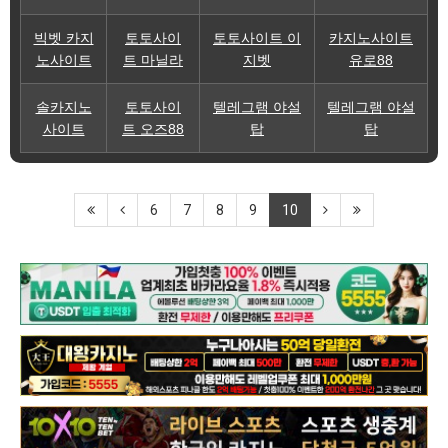
빅벳 카지
토토사이
토토사이트 이
카지노사이트
노사이트
트 마닐라
지벳
유로88
솔카지노
토토사이
텔레그램 야설
텔레그램 야설
사이트
트 오즈88
탑
탑
6
7
8
9
10