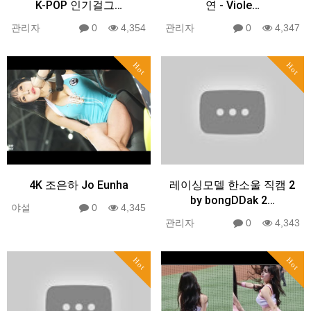
K-POP 인기걸그…
연 - Viole…
관리자
0
4,354
관리자
0
4,347
Hot
Hot
4K 조은하 Jo Eunha
레이싱모델 한소울 직캠 2
by bongDDak 2…
야설
0
4,345
관리자
0
4,343
Hot
Hot