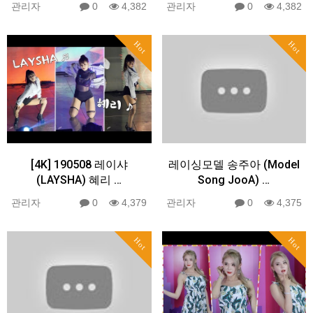
관리자
0
4,382
관리자
0
4,382
Hot
Hot
[4K] 190508 레이샤
레이싱모델 송주아 (Model
(LAYSHA) 혜리 …
Song JooA) …
관리자
0
4,379
관리자
0
4,375
Hot
Hot