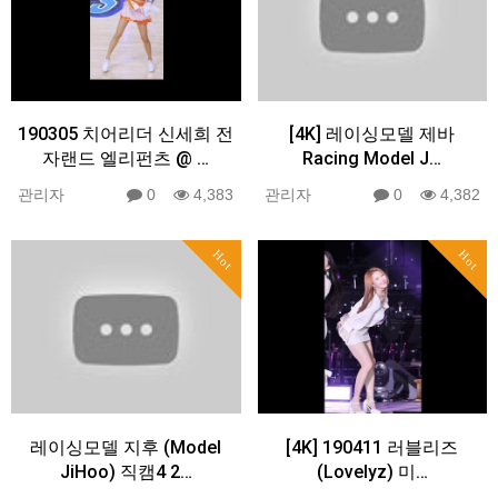
190305 치어리더 신세희 전
[4K] 레이싱모델 제바
자랜드 엘리펀츠 @ …
Racing Model J…
관리자
0
4,383
관리자
0
4,382
Hot
Hot
레이싱모델 지후 (Model
[4K] 190411 러블리즈
JiHoo) 직캠4 2…
(Lovelyz) 미…