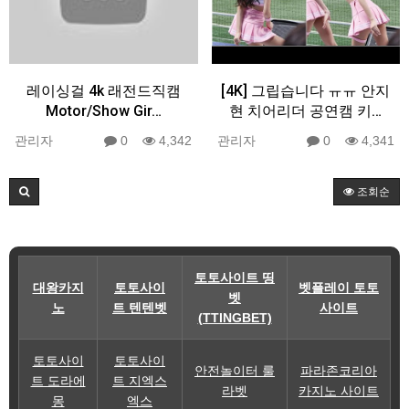
레이싱걸 4k 래전드직캠
[4K] 그립습니다 ㅠㅠ 안지
Motor/Show Gir…
현 치어리더 공연캠 키…
관리자
0
4,342
관리자
0
4,341
조회순
토토사이트 띵
대왕카지
토토사이
벳플레이 토토
벳
노
트 텐텐벳
사이트
(TTINGBET)
토토사이
토토사이
안전놀이터 룰
파라존코리아
트 도라에
트 지엑스
라벳
카지노 사이트
몽
엑스