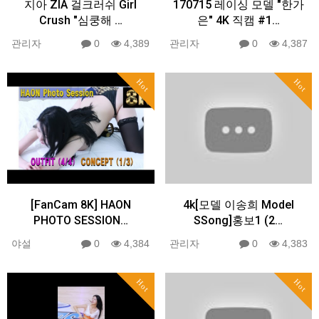
지아 ZIA 걸크러쉬 Girl
170715 레이싱 모델 "한가
Crush "심쿵해 …
은" 4K 직캠 #1…
관리자
0
4,389
관리자
0
4,387
Hot
Hot
[FanCam 8K] HAON
4k[모델 이송희 Model
PHOTO SESSION…
SSong]홍보1 (2…
야설
0
4,384
관리자
0
4,383
Hot
Hot