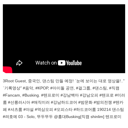
3Root Guest, 중국인, 댄스팀 만들 예정! `눈에 보이는 대로 영상을!.."
`기록영상" #음악, #KPOP, #아이돌 공연, #걸그룹, #댄스팀, #직캠
#Fancam, #Busking. #텐프로미 #강남백마 #강남오피 #텐프로 #미러
룸 #선릉러시아 #매직미러 #강남하드코어 #밤문화 #밤의전쟁 #텐카
페 #셔츠룸 #야설 #역삼오피 #오피스타 #하드코어룸 190214 댄스팀
#려호예 03 - Solo, 뚜두뚜두 @홍대Busking[직캠 shinlim] 텐프로미