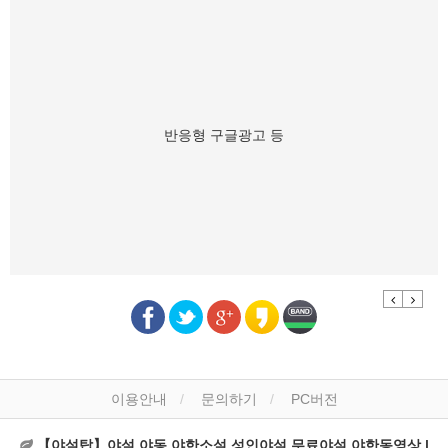
반응형 구글광고 등
Previous
Next
이용안내
문의하기
PC버전
【야설탑】야설,야동,야한소설,성인야설,무료야설,야한동영상 |