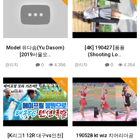
Model 유다솜(Yu Dasom)
[4K] 190427 [푱푱
[2019서울모…
(Shooting Lo…
관리자
0
4,356
관리자
0
4,354
Hot
Hot
[K리그1 12R 대구vs인천]
190528 kt wiz 치어리더공