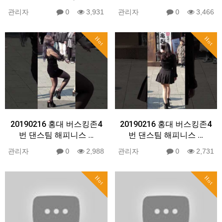
관리자
0
3,931
관리자
0
3,466
Hot
Hot
20190216 홍대 버스킹존4
20190216 홍대 버스킹존4
번 댄스팀 해피니스 …
번 댄스팀 해피니스 …
관리자
0
2,988
관리자
0
2,731
Hot
Hot