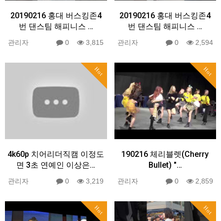
20190216 홍대 버스킹존4
20190216 홍대 버스킹존4
번 댄스팀 해피니스 …
번 댄스팀 해피니스 …
관리자
0
3,815
관리자
0
2,594
Hot
Hot
4k60p 치어리더직캠 이정도
190216 체리블렛(Cherry
면 3초 연예인 이상은…
Bullet) "…
관리자
0
3,219
관리자
0
2,859
Hot
Hot