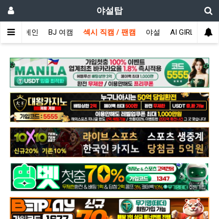
야설탑
메인
BJ 여캠
섹시 직캠 / 팬캠
야설
AI GIRL