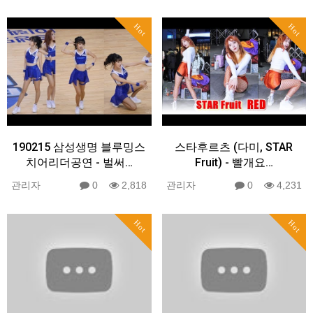
Hot
Hot
190215 삼성생명 블루밍스
스타후르츠 (다미, STAR
치어리더공연 - 벌써…
Fruit) - 빨개요…
관리자
0
2,818
관리자
0
4,231
Hot
Hot