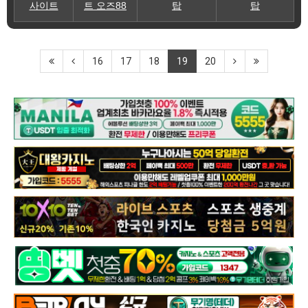
사이트
트 오즈88
탑
탑
16
17
18
19
20