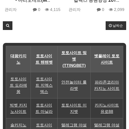
- 마리오네트(M…
칼텍스 응원영상 201…
관리자
0
4,115
관리자
0
2,099
날짜순
토토사이트 띵
대왕카지
토토사이
벳플레이 토토
벳
노
트 텐텐벳
사이트
(TTINGBET)
토토사이
토토사이
안전놀이터 룰
파라존코리아
트 도라에
트 지엑스
라벳
카지노 사이트
몽
엑스
빅벳 카지
토토사이
토토사이트 이
카지노사이트
노사이트
트 마닐라
지벳
유로88
솔카지노
토토사이
텔레그램 야설
텔레그램 야설