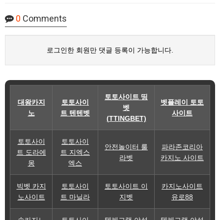
0
Comments
로그인한 회원만 댓글 등록이 가능합니다.
토토사이트 띵
대왕카지
토토사이
벳플레이 토토
벳
노
트 텐텐벳
사이트
(TTINGBET)
토토사이
토토사이
안전놀이터 룰
파라존코리아
트 도라에
트 지엑스
라벳
카지노 사이트
몽
엑스
빅벳 카지
토토사이
토토사이트 이
카지노사이트
노사이트
트 마닐라
지벳
유로88