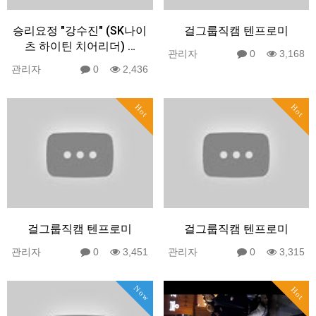
승리요정 "강수진" (SK나이
걸그룹직캠 텐프로미
츠 하이틴 치어리더) …
관리자
0
3,168
관리자
0
2,436
Hot
Hot
걸그룹직캠 텐프로미
걸그룹직캠 텐프로미
관리자
0
3,451
관리자
0
3,315
Now
Hot