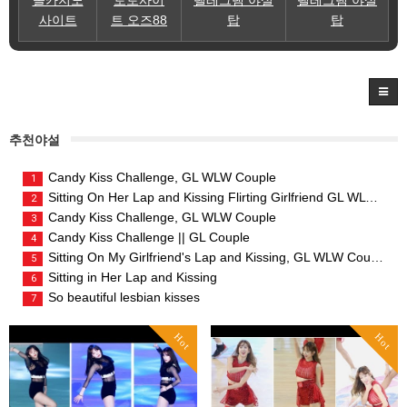
솔카지노
토토사이
텔레그램 야설
텔레그램 야설
사이트
트 오즈88
탑
탑
추천야설
Candy Kiss Challenge, GL WLW Couple
1
Sitting On Her Lap and Kissing Flirting Girlfriend GL WLW Couple
2
Candy Kiss Challenge, GL WLW Couple
3
Candy Kiss Challenge || GL Couple
4
Sitting On My Girlfriend's Lap and Kissing, GL WLW Couple
5
Sitting in Her Lap and Kissing
6
So beautiful lesbian kisses
7
Hot
Hot