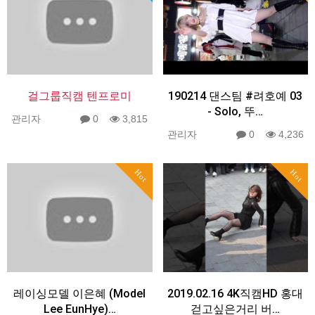
걸그룹직캠 텐프로미
190214 댄스팀 #려호예 03
- Solo, 뚜…
관리자
0
3,815
관리자
0
4,236
Hot
Hot
레이싱모델 이은혜 (Model
2019.02.16 4K직캠HD 홍대
Lee EunHye)…
걷고싶은거리 버…