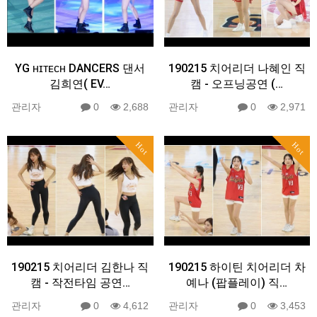
YG ʜɪᴛᴇᴄʜ DANCERS 댄서
190215 치어리더 나혜인 직
김희연( EV…
캠 - 오프닝공연 (…
관리자
0
2,688
관리자
0
2,971
Hot
Hot
190215 치어리더 김한나 직
190215 하이틴 치어리더 차
캠 - 작전타임 공연…
예나 (팝플레이) 직…
관리자
0
4,612
관리자
0
3,453