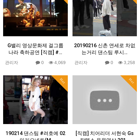
G밸리 영상문화제 걸그룹
20190216 신촌 연세로 차없
나라 축하공연 [직캠] #…
는거리 댄스팀 루시…
관리자
0
4,069
관리자
0
3,258
Hot
Hot
190214 댄스팀 #려호예 02
[직캠] 치어리더 서현숙 Gs