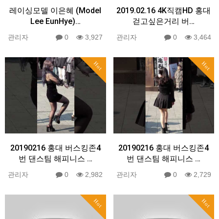
레이싱모델 이은혜 (Model
2019.02.16 4K직캠HD 홍대
Lee EunHye)…
걷고싶은거리 버…
관리자
0
3,927
관리자
0
3,464
Hot
Hot
20190216 홍대 버스킹존4
20190216 홍대 버스킹존4
번 댄스팀 해피니스 …
번 댄스팀 해피니스 …
관리자
0
2,982
관리자
0
2,729
Hot
Hot