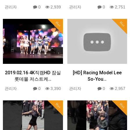
관리자
0
2,939
관리자
0
2,751
Hot
Hot
2019.02.16 4K직캠HD 잠실
[HD] Racing Model Lee
롯데몰 저스트케…
So-You…
관리자
0
3,390
관리자
0
2,957
Hot
Hot