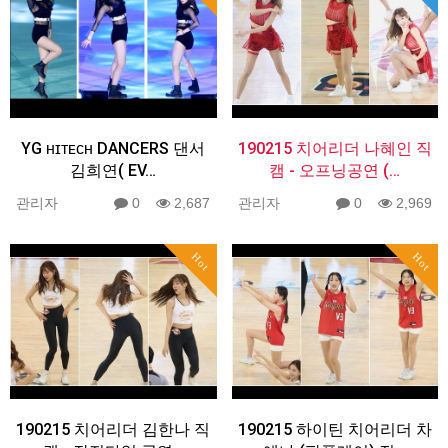
YG ʜɪᴛᴇᴄʜ DANCERS 댄서
190215 치어리더 나혜인 직
김희연( EV…
캠 - 오프닝공연 (…
관리자
0
2,687
관리자
0
2,969
Hot
Hot
190215 치어리더 김한나 직
190215 하이틴 치어리더 차