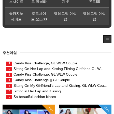
노사이트
트 마닐라
지벳
유로88
솔카지노
토토사이
텔레그램 야설
텔레그램 야설
사이트
트 오즈88
탑
탑
추천야설
Candy Kiss Challenge, GL WLW Couple
1
Sitting On Her Lap and Kissing Flirting Girlfriend GL WLW Couple
2
Candy Kiss Challenge, GL WLW Couple
3
Candy Kiss Challenge || GL Couple
4
Sitting On My Girlfriend's Lap and Kissing, GL WLW Couple
5
Sitting in Her Lap and Kissing
6
So beautiful lesbian kisses
7
Now
Hot