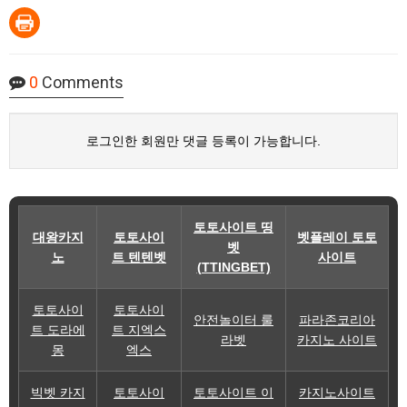
0
Comments
로그인한 회원만 댓글 등록이 가능합니다.
토토사이트 띵
대왕카지
토토사이
벳플레이 토토
벳
노
트 텐텐벳
사이트
(TTINGBET)
토토사이
토토사이
안전놀이터 룰
파라존코리아
트 도라에
트 지엑스
라벳
카지노 사이트
몽
엑스
빅벳 카지
토토사이
토토사이트 이
카지노사이트