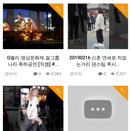
Hot
Hot
G밸리 영상문화제 걸그룹
20190216 신촌 연세로 차없
나라 축하공연 [직캠] #…
는거리 댄스팀 루시…
관리자
0
4,066
관리자
0
3,257
Hot
Hot