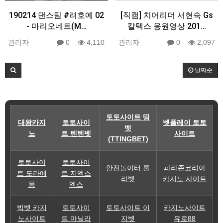
190214 댄스팀 #려호예 02
[직캠] 치어리더 서현숙 Gs
- 마리오네트(M…
칼텍스 응원영상 201…
관리자
0
4,110
관리자
0
2,097
날짜순
토토사이트 띵
대왕카지
토토사이
벳플레이 토토
벳
노
트 텐텐벳
사이트
(TTINGBET)
토토사이
토토사이
안전놀이터 룰
파라존코리아
트 도라에
트 지엑스
라벳
카지노 사이트
몽
엑스
빅벳 카지
토토사이
토토사이트 이
카지노사이트
노사이트
트 마닐라
지벳
유로88