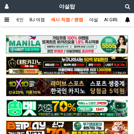
야설탑
메인
BJ 여캠
섹시 직캠 / 팬캠
야설
AI GIRL