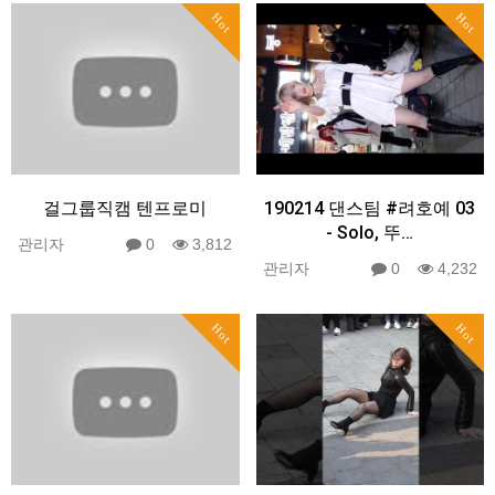
Hot
Hot
걸그룹직캠 텐프로미
190214 댄스팀 #려호예 03
- Solo, 뚜…
관리자
0
3,812
관리자
0
4,232
Hot
Hot