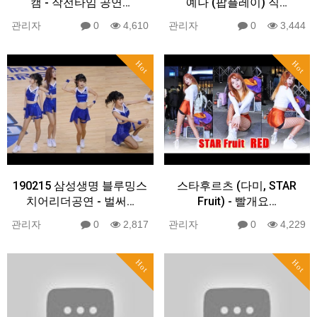
캠 - 작전타임 공연…
예나 (팝플레이) 직…
관리자
0
4,610
관리자
0
3,444
Hot
Hot
190215 삼성생명 블루밍스
스타후르츠 (다미, STAR
치어리더공연 - 벌써…
Fruit) - 빨개요…
관리자
0
2,817
관리자
0
4,229
Hot
Hot