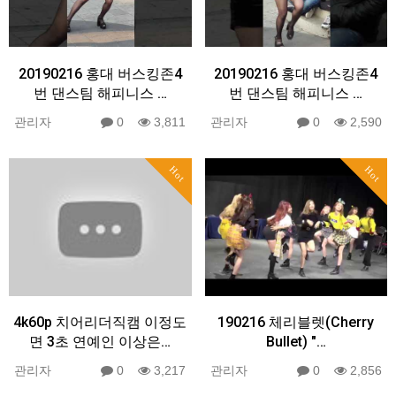
20190216 홍대 버스킹존4
20190216 홍대 버스킹존4
번 댄스팀 해피니스 …
번 댄스팀 해피니스 …
관리자
0
3,811
관리자
0
2,590
Hot
Hot
4k60p 치어리더직캠 이정도
190216 체리블렛(Cherry
면 3초 연예인 이상은…
Bullet) "…
관리자
0
3,217
관리자
0
2,856