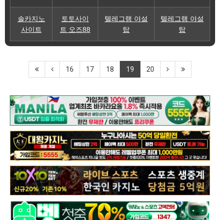
솔카지노
토토사이
텔레그램 야설
텔레그램 야설
사이트
트 오즈88
탑
탑
16
17
18
19
20