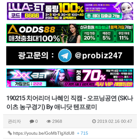
190215 치어리더 나혜인 직캠 - 오프닝공연 (SK나
이츠 농구경기) By 애니닷 텐프로미
관리자
0
2968
2019.02.16 00:47
https://youtu.be/GoMbTlgXdU8
+ 715