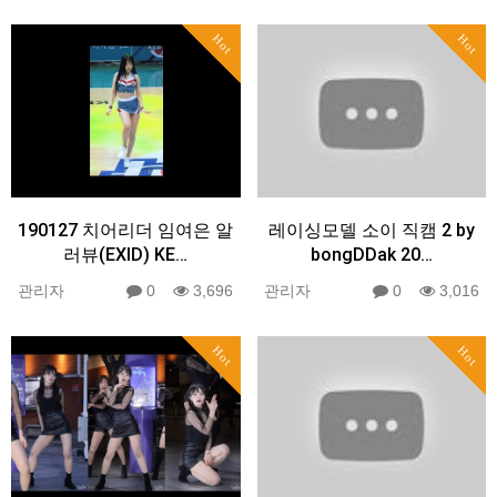
Hot
Hot
190127 치어리더 임여은 알
레이싱모델 소이 직캠 2 by
러뷰(EXID) KE…
bongDDak 20…
관리자
0
3,696
관리자
0
3,016
Hot
Hot