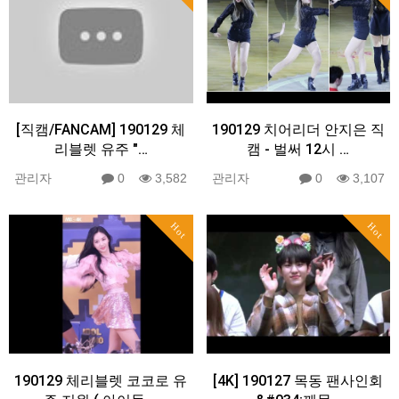
[직캠/FANCAM] 190129 체
190129 치어리더 안지은 직
리블렛 유주 "…
캠 - 벌써 12시 …
관리자
0
3,582
관리자
0
3,107
Hot
Hot
190129 체리블렛 코코로 유
[4K] 190127 목동 팬사인회