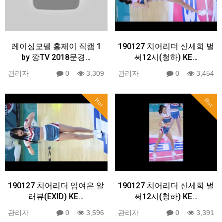
레이싱모델 홍제이 직캠 1
190127 치어리더 신세희 벌
by 깡TV 2018문경…
써12시(청하) KE…
관리자
0
3,309
관리자
0
3,454
Hot
Hot
190127 치어리더 임여은 알
190127 치어리더 신세희 벌
러뷰(EXID) KE…
써12시(청하) KE…
관리자
0
3,596
관리자
0
3,391