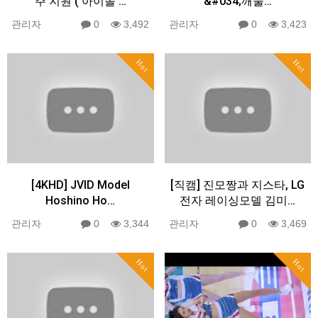
주 지원 ( 아이돌 …
&#034;깨물…
관리자
0
3,492
관리자
0
3,423
Hot
Hot
[4KHD] JVID Model
[직캠] 진모짱과 지스타, LG
Hoshino Ho…
전자 레이싱모델 김미…
관리자
0
3,344
관리자
0
3,469
Hot
Hot