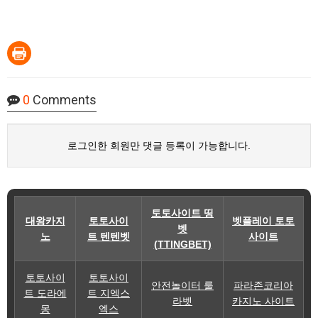
0
Comments
로그인한 회원만 댓글 등록이 가능합니다.
토토사이트 띵
대왕카지
토토사이
벳플레이 토토
벳
노
트 텐텐벳
사이트
(TTINGBET)
토토사이
토토사이
안전놀이터 룰
파라존코리아
트 도라에
트 지엑스
라벳
카지노 사이트
몽
엑스