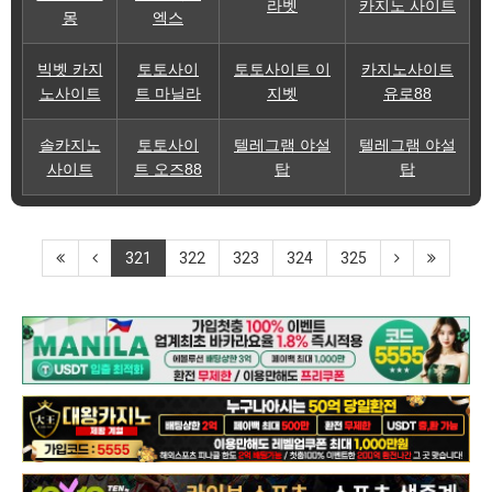
라벳
카지노 사이트
몽
엑스
빅벳 카지
토토사이
토토사이트 이
카지노사이트
노사이트
트 마닐라
지벳
유로88
솔카지노
토토사이
텔레그램 야설
텔레그램 야설
사이트
트 오즈88
탑
탑
321
322
323
324
325