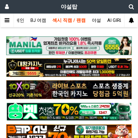
야설탑
메인
BJ 여캠
섹시 직캠 / 팬캠
야설
AI GIRL