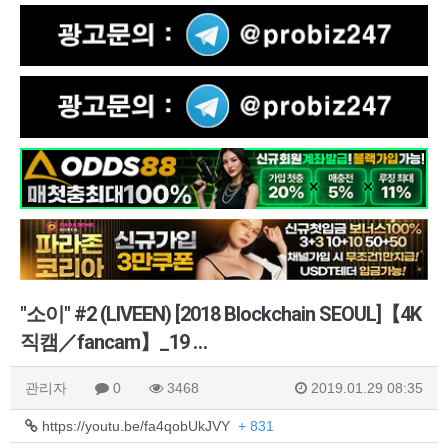
"소이" #2 (LIVEEN) [2018 Blockchain SEOUL]【4K
직캠／fancam】_19 …
관리자
0
3468
2019.01.29 08:35
https://youtu.be/fa4qobUkJVY
+ 831