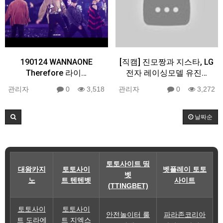
190124 WANNAONE
[직캠] 진모짱과 지스타, LG
Therefore 라이…
전자 레이싱모델 유진…
관리자
0
3,518
관리자
0
3,272
날짜순
토토사이트 띵
대왕카지
토토사이
벳플레이 토토
벳
노
트 텐텐벳
사이트
(TTINGBET)
토토사이
토토사이
안전놀이터 룰
파라존코리아
트 도라에
트 지엑스