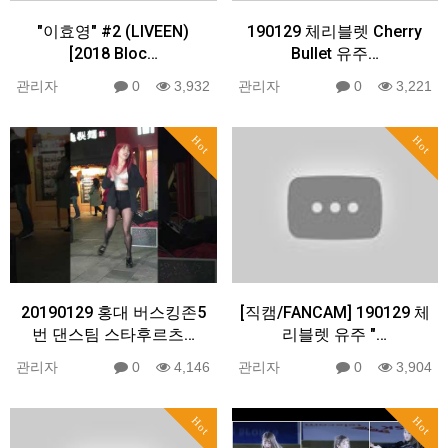
"이효영" #2 (LIVEEN)
190129 체리블렛 Cherry
[2018 Bloc…
Bullet 유주…
관리자
0
3,932
관리자
0
3,221
Hot
Hot
20190129 홍대 버스킹존5
[직캠/FANCAM] 190129 체
번 댄스팀 스타후르츠…
리블렛 유주 "…
관리자
0
4,146
관리자
0
3,904
Hot
Hot