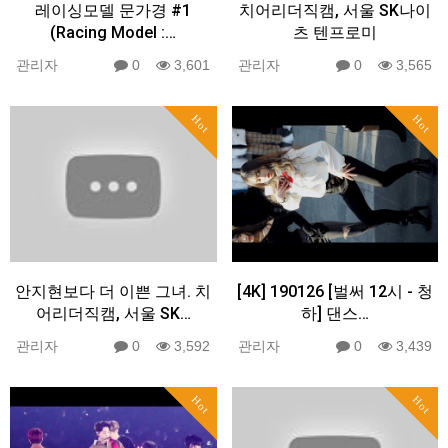
레이싱모델 문가경 #1
치어리더직캠, 서울 SK나이
(Racing Model :…
츠 텐프로미
관리자
0
3,601
관리자
0
3,565
Hot
Hot
안지현보다 더 이쁜 그녀. 치
[4K] 190126 [벌써 12시 - 청
어리더직캠, 서울 SK…
하] 댄스…
관리자
0
3,592
관리자
0
3,439
Hot
Hot