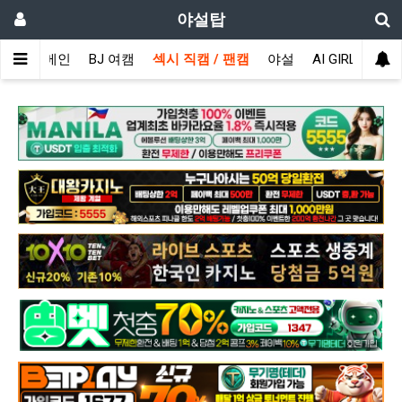
야설탑
메인
BJ 여캠
섹시 직캠 / 팬캠
야설
AI GIRL