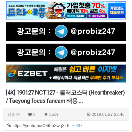
[4K] 190127 NCT127 - 롤러코스터 (Heartbreaker)
/ Taeyong focus fancam 태용 …
관리자
0
3519
2019.01.27 22:45
https://youtu.be/O4tbbXwqXLE
+ 937