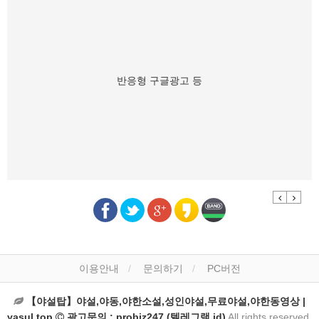
반응형 구글광고 등
Previous
Next
이용안내
문의하기
PC버전
【야설탑】야설,야동,야한소설,성인야설,무료야설,야한동영상 |
yasul.top
광고문의 : probiz247 (텔레그램 id)
All rights reserved.