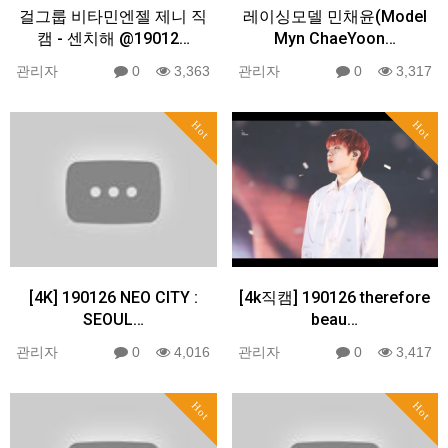
걸그룹 비타민엔젤 제니 직
레이싱모델 민채윤(Model
캠 - 센치해 @19012…
Myn ChaeYoon…
관리자
0
3,363
관리자
0
3,317
Hot
Hot
[4K] 190126 NEO CITY :
[4k직캠] 190126 therefore
SEOUL…
beau…
관리자
0
4,016
관리자
0
3,417
Hot
Hot