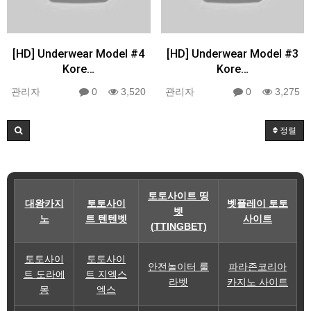
[HD] Underwear Model #4
[HD] Underwear Model #3
Kore…
Kore…
관리자
0
3,520
관리자
0
3,275
정렬
토토사이트 띵
대왕카지
토토사이
벳플레이 토토
벳
노
트 텐텐벳
사이트
(TTINGBET)
토토사이
토토사이
안전놀이터 룰
파라존코리아
트 도라에
트 지엑스
라벳
카지노 사이트
몽
엑스