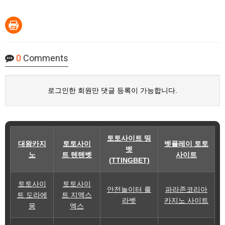
0
Comments
로그인한 회원만 댓글 등록이 가능합니다.
토토사이트 띵
대왕카지
토토사이
벳플레이 토토
벳
노
트 텐텐벳
사이트
(TTINGBET)
토토사이
토토사이
안전놀이터 룰
파라존코리아
트 도라에
트 지엑스
라벳
카지노 사이트
몽
엑스