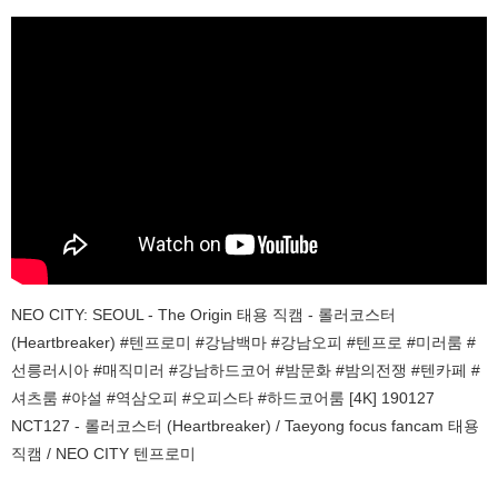
NEO CITY: SEOUL - The Origin 태용 직캠 - 롤러코스터
(Heartbreaker) #텐프로미 #강남백마 #강남오피 #텐프로 #미러룸 #
선릉러시아 #매직미러 #강남하드코어 #밤문화 #밤의전쟁 #텐카페 #
셔츠룸 #야설 #역삼오피 #오피스타 #하드코어룸 [4K] 190127
NCT127 - 롤러코스터 (Heartbreaker) / Taeyong focus fancam 태용
직캠 / NEO CITY 텐프로미