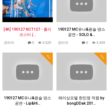
[4K] 190127 NCT127 - 롤러
190127 MC유나&윤슬 댄스
코스터 (…
공연 - SOLO &…
관리자
0
3,520
관리자
0
3,459
Hot
Hot
190127 MC유나&윤슬 댄스
레이싱모델 한민영 직캠 by
공연 - Lip&Hi…
bongDDak 201…