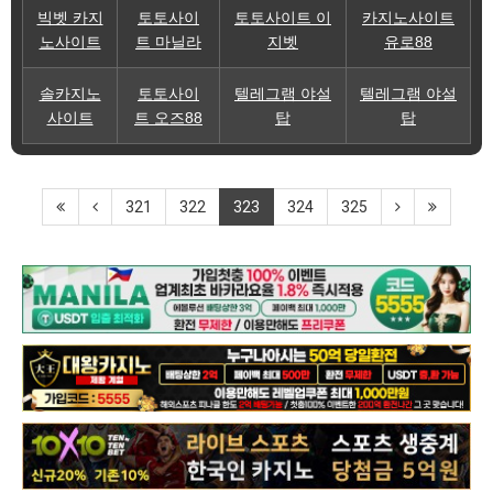
빅벳 카지
토토사이
토토사이트 이
카지노사이트
노사이트
트 마닐라
지벳
유로88
솔카지노
토토사이
텔레그램 야설
텔레그램 야설
사이트
트 오즈88
탑
탑
321
322
323
324
325