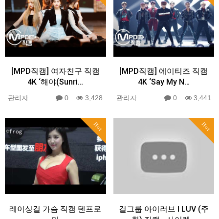
[MPD직캠] 여자친구 직캠
[MPD직캠] 에이티즈 직캠
4K ‘해야(Sunri…
4K ‘Say My N…
관리자
0
3,428
관리자
0
3,441
Hot
Hot
레이싱걸 가슴 직캠 텐프로
걸그룹 아이러브 I LUV (주