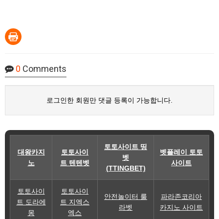
0
Comments
로그인한 회원만 댓글 등록이 가능합니다.
토토사이트 띵
대왕카지
토토사이
벳플레이 토토
벳
노
트 텐텐벳
사이트
(TTINGBET)
토토사이
토토사이
안전놀이터 룰
파라존코리아
트 도라에
트 지엑스
라벳
카지노 사이트
몽
엑스