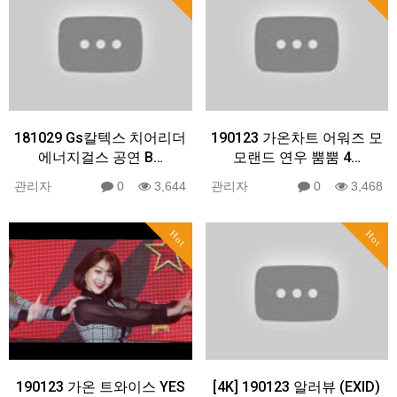
181029 Gs칼텍스 치어리더
190123 가온차트 어워즈 모
에너지걸스 공연 B…
모랜드 연우 뿜뿜 4…
관리자
0
3,644
관리자
0
3,468
Hot
Hot
190123 가온 트와이스 YES
[4K] 190123 알러뷰 (EXID)