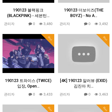
190123 블랙핑크
190123 더보이즈(THE
(BLACKPINK) - 세븐틴…
BOYZ) - No A…
관리자
0
3,480
관리자
0
3,492
Hot
Hot
190123 트와이스 (TWICE)
[4K] 190123 알러뷰 (EXID)
입장, Open…
김진아 치…
관리자
0
3,433
관리자
0
3,463
Hot
Hot