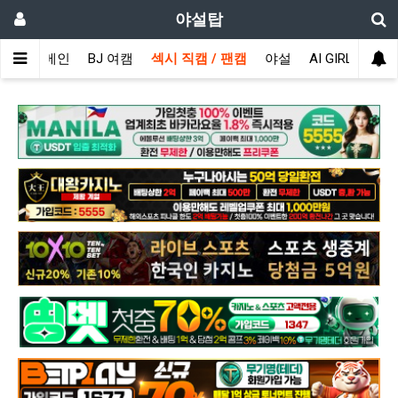
야설탑
메인
BJ 여캠
섹시 직캠 / 팬캠
야설
AI GIRL