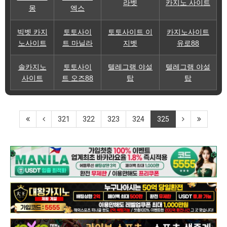
라벳
카지노 사이트
몽
엑스
빅벳 카지
토토사이
토토사이트 이
카지노사이트
노사이트
트 마닐라
지벳
유로88
솔카지노
토토사이
텔레그램 야설
텔레그램 야설
사이트
트 오즈88
탑
탑
321
322
323
324
325