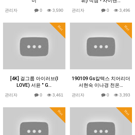
미
휘) 직캠 - 사이렌…
관리자
0
3,590
관리자
0
3,496
Hot
Hot
[4K] 걸그룹 아이러브(I
190109 Gs칼텍스 치어리더
LOVE) 서윤 " G…
서현숙 이나경 천온…
관리자
0
3,461
관리자
0
3,393
Hot
Hot