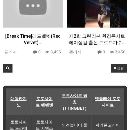
[Break Time]레드벨벳(Red
제2회 그린리본 환경콘서트
Velvet)…
레이싱걸 출신 트로트가수…
관리자
0
3,495
관리자
0
3,456
정렬
토토사이트 띵
대왕카지
토토사이
벳플레이 토토
벳
노
트 텐텐벳
사이트
(TTINGBET)
토토사이
토토사이
안전놀이터 룰
파라존코리아
트 도라에
트 지엑스