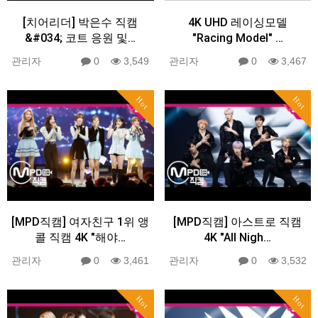
[치어리더] 박은수 직캠
4K UHD 레이싱모델
&#034; 코트 응원 및…
"Racing Model" …
관리자
0
3,549
관리자
0
3,467
Hot
Hot
[MPD직캠] 여자친구 1위 앵
[MPD직캠] 아스트로 직캠
콜 직캠 4K "해야…
4K "All Nigh…
관리자
0
3,461
관리자
0
3,532
Hot
Hot