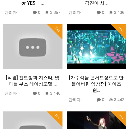
or YES + …
김진아 치…
관리자
0
3,857
관리자
0
3,436
Hot
Hot
[직캠] 진모짱과 지스타, 넷
[가수석을 콘서트장으로 만
마블 부스 레이싱모델 …
들어버린 임창정] 아이즈
원…
관리자
0
3,446
관리자
0
3,442
Hot
Hot