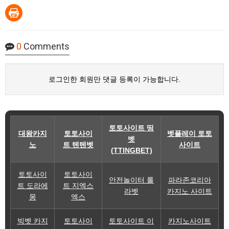
0
Comments
로그인한 회원만 댓글 등록이 가능합니다.
토토사이트 띵
대왕카지
토토사이
벳플레이 토토
벳
노
트 텐텐벳
사이트
(TTINGBET)
토토사이
토토사이
안전놀이터 룰
파라존코리아
트 도라에
트 지엑스
라벳
카지노 사이트
몽
엑스
빅벳 카지
토토사이
토토사이트 이
카지노사이트