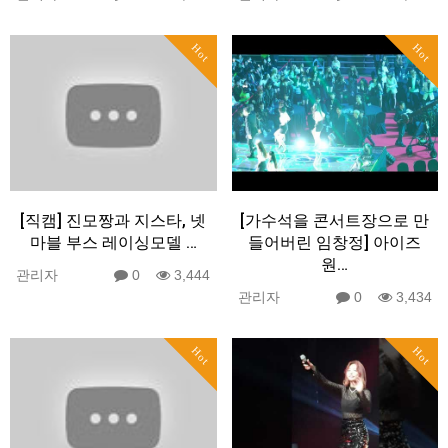
Hot
Hot
[직캠] 진모짱과 지스타, 넷
[가수석을 콘서트장으로 만
마블 부스 레이싱모델 …
들어버린 임창정] 아이즈
원…
관리자
0
3,444
관리자
0
3,434
Hot
Hot