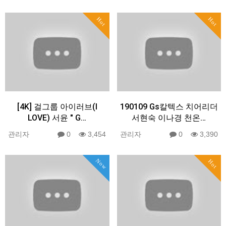
Hot
Hot
[4K] 걸그룹 아이러브(I
190109 Gs칼텍스 치어리더
LOVE) 서윤 " G…
서현숙 이나경 천온…
관리자
0
3,454
관리자
0
3,390
Now
Hot