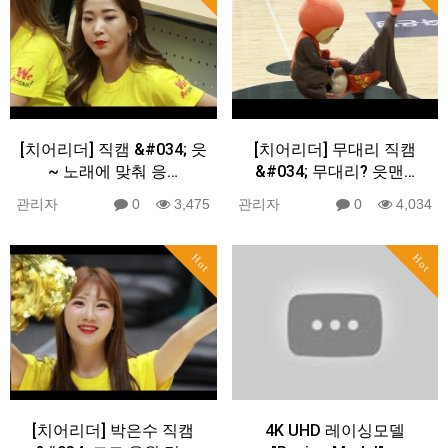
[치어리더] 직캠 &#034; 읏
[치어리더] 무대리 직캠
~ 노래에 맞춰 응…
&#034; 무대리? 읏맨…
관리자
0
3,475
관리자
0
4,034
Hot
Hot
[치어리더] 박은수 직캠
4K UHD 레이싱모델