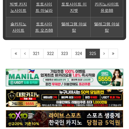
빅벳 카지
토토사이
토토사이트 이
카지노사이트
노사이트
트 마닐라
지벳
유로88
솔카지노
토토사이
텔레그램 야설
텔레그램 야설
사이트
트 오즈88
탑
탑
321
322
323
324
325