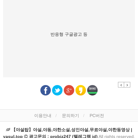
반응형 구글광고 등
Previous
Next
이용안내
문의하기
PC버전
【야설탑】야설,야동,야한소설,성인야설,무료야설,야한동영상 |
yasul.top
광고문의 : probiz247 (텔레그램 id)
All rights reserved.