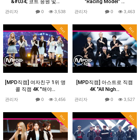
&#034; 코트 응원 및…
"Racing Model" …
관리자
0
3,538
관리자
0
3,463
Hot
Hot
[MPD직캠] 여자친구 1위 앵
[MPD직캠] 아스트로 직캠
콜 직캠 4K "해야…
4K "All Nigh…
관리자
0
3,456
관리자
0
3,527
Hot
Hot