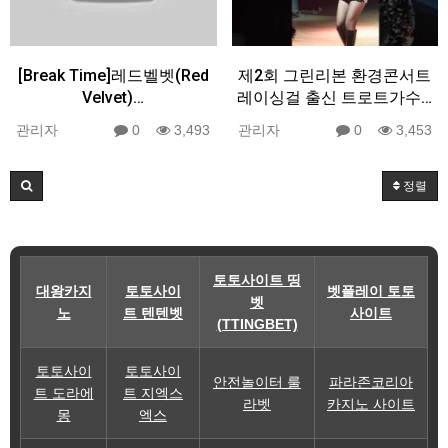
[Break Time]레드벨벳(Red
제2회 그린리본 환경콘서트
Velvet)…
레이싱걸 출신 트로트가수…
관리자
0
3,493
관리자
0
3,453
정렬
토토사이트 띵
대왕카지
토토사이
벳플레이 토토
벳
노
트 텐텐벳
사이트
(TTINGBET)
토토사이
토토사이
안전놀이터 룰
파라존코리아
트 도라에
트 지엑스
라벳
카지노 사이트
몽
엑스