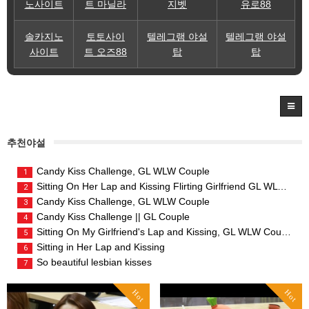
노사이트
트 마닐라
지벳
유로88
솔카지노
토토사이
텔레그램 야설
텔레그램 야설
사이트
트 오즈88
탑
탑
추천야설
Candy Kiss Challenge, GL WLW Couple
1
Sitting On Her Lap and Kissing Flirting Girlfriend GL WLW Couple
2
Candy Kiss Challenge, GL WLW Couple
3
Candy Kiss Challenge || GL Couple
4
Sitting On My Girlfriend's Lap and Kissing, GL WLW Couple
5
Sitting in Her Lap and Kissing
6
So beautiful lesbian kisses
7
Hot
Hot