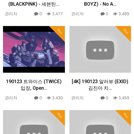
(BLACKPINK) - 세븐틴…
BOYZ) - No A…
관리자
0
3,477
관리자
0
3,489
Hot
Hot
190123 트와이스 (TWICE)
[4K] 190123 알러뷰 (EXID)
입장, Open…
김진아 치…
관리자
0
3,430
관리자
0
3,459
Hot
Hot