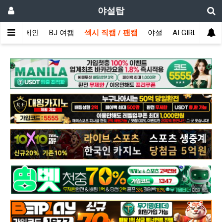
야설탑
메인
BJ 여캠
섹시 직캠 / 팬캠
야설
AI GIRL