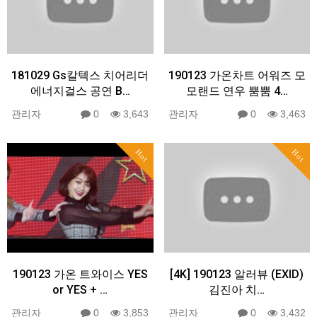
181029 Gs칼텍스 치어리더
190123 가온차트 어워즈 모
에너지걸스 공연 B…
모랜드 연우 뿜뿜 4…
관리자
0
3,643
관리자
0
3,463
Hot
Hot
190123 가온 트와이스 YES
[4K] 190123 알러뷰 (EXID)
or YES + …
김진아 치…
관리자
0
3,853
관리자
0
3,432