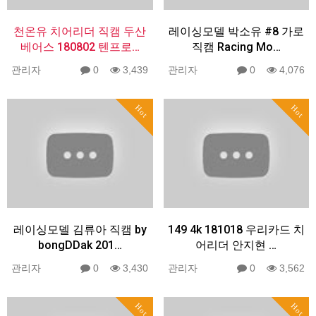
천온유 치어리더 직캠 두산
레이싱모델 박소유 #8 가로
베어스 180802 텐프로…
직캠 Racing Mo…
관리자
0
3,439
관리자
0
4,076
Hot
Hot
레이싱모델 김류아 직캠 by
149 4k 181018 우리카드 치
bongDDak 201…
어리더 안지현 …
관리자
0
3,430
관리자
0
3,562
Hot
Hot