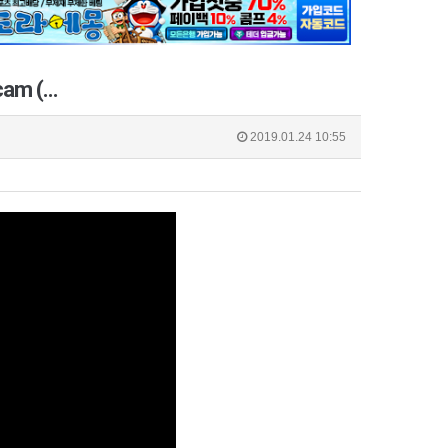
am (…
2019.01.24 10:55