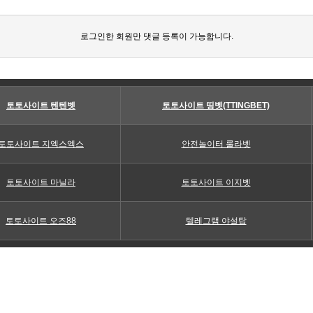
로그인한 회원만 댓글 등록이 가능합니다.
토토사이트 텐텐벳
토토사이트 띵벳(TTINGBET)
토토사이트 지엑스엑스
안전놀이터 룰라벳
토토사이트 마닐라
토토사이트 이지벳
토토사이트 오즈88
텔레그램 야설탑