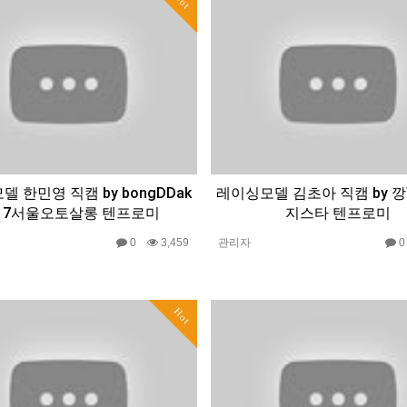
Hot
 한민영 직캠 by bongDDak
레이싱모델 김초아 직캠 by 깡T
017서울오토살롱 텐프로미
지스타 텐프로미
0
3,459
관리자
Hot