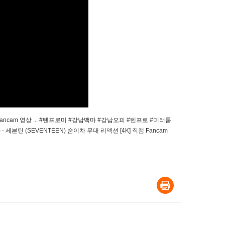
 4K Fancam 영상 ... #텐프로미 #강남백마 #강남오피 #텐프로 #미러룸
틴 (SEVENTEEN) 숨이차 무대 리액션 [4K] 직캠 Fancam