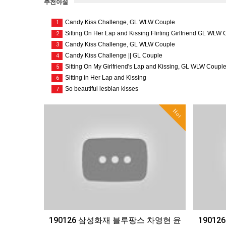
추천야설
Candy Kiss Challenge, GL WLW Couple
1
Sitting On Her Lap and Kissing Flirting Girlfriend GL WLW
2
Candy Kiss Challenge, GL WLW Couple
3
Candy Kiss Challenge || GL Couple
4
Sitting On My Girlfriend's Lap and Kissing, GL WLW Coupl
5
Sitting in Her Lap and Kissing
6
So beautiful lesbian kisses
7
Hot
190126 삼성화재 블루팡스 차영현 윤
1901