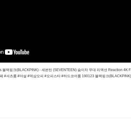
ards 블랙핑크(BLACKPINK) - 세븐틴 (SEVENTEEN) 숨이차 무대 리액션 Reaction
룸 #야설 #역삼오피 #오피스타 #하드코어룸 190123 블랙핑크(BLACKPINK) - 세븐