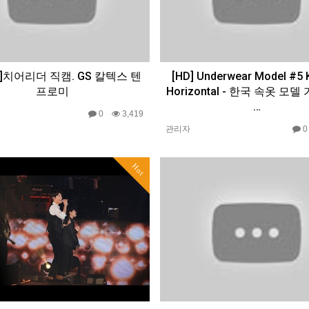
0p]치어리더 직캠. GS 칼텍스 텐
[HD] Underwear Model #5 
프로미
Horizontal - 한국 속옷 모
…
0
3,419
관리자
Hot