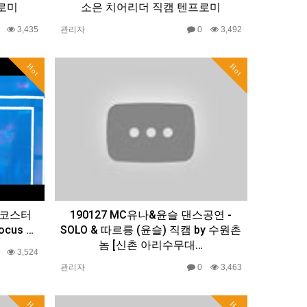
로미
소은 치어리더 직캠 텐프로미
0
3,435
관리자
0
3,492
Hot
Hot
롤러코스터
190127 MC유나&윤슬 댄스공연 -
focus …
SOLO & 따르릉 (윤슬) 직캠 by 수원촌
놈 [신촌 아리수무대…
0
3,524
관리자
0
3,463