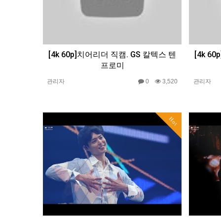
[4k 60p]치어리더 직캠. GS 칼텍스 텐
[4k 6
프로미
관리자
0
3,520
관리자
Hot