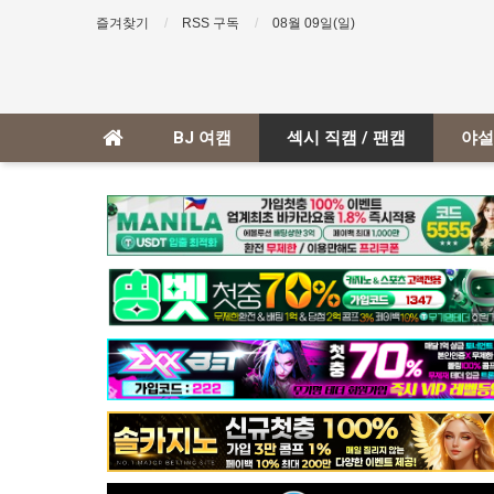
즐겨찾기
RSS 구독
08월 09일(일)
BJ 여캠
섹시 직캠 / 팬캠
야설