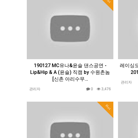
Hot
190127 MC유나&윤슬 댄스공연 -
레이싱모델
Lip&Hip & A (윤슬) 직캠 by 수원촌놈
2
[신촌 아리수무…
관리자
관리자
0
3,476
Hot