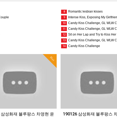
Romantic lesbian kisses
8
 Couple
Intense Kiss, Exposing My Girlfrie
9
Candy Kiss Challenge, GL WLW C
10
Candy Kiss Challenge, GL WLW C
11
e
Sit on Her Lap and Try to Kiss H
12
Candy Kiss Challenge, GL WLW C
13
Candy Kiss Challenge
14
Hot
26 삼성화재 블루팡스 차영현 윤
190126 삼성화재 블루팡스 