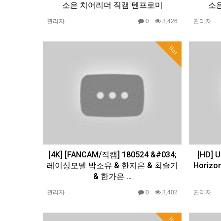
소은 치어리더 직캠 텐프로미
소
관리자
0
3,426
관리자
Hot
[4K] [FANCAM/직캠] 180524 &#034;
[HD] 
레이싱모델 박소유 & 한지은 & 최슬기
Horiz
& 한가은 …
관리자
0
3,402
관리자