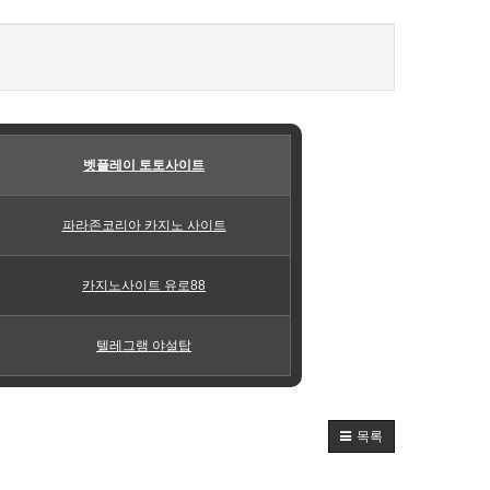
벳플레이 토토사이트
파라존코리아 카지노 사이트
카지노사이트 유로88
텔레그램 야설탑
목록