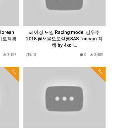
Korean
레이싱 모델 Racing model 김우주
델 가로직캠
2018 @서울오토살롱SAS fancam 직
캠 by 4kcli…
0
3,457
관리자
0
3,495
Hot
Hot