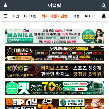
야설탑
메인
BJ 여캠
섹시 직캠 / 팬캠
야설
AI GIRL