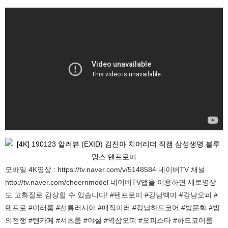
모바일 4K영상 : https://tv.naver.com/v/5148584 네이버TV 채널
http://tv.naver.com/cheernmodel 네이버TV앱을 이용하면 세로영상
도 고화질로 감상할 수 있습니다! #텐프로미 #강남백마 #강남오피 #
텐프로 #미러룸 #선릉러시아 #매직미러 #강남하드코어 #밤문화 #밤
의전쟁 #텐카페 #셔츠룸 #야설 #역삼오피 #오피스타 #하드코어룸