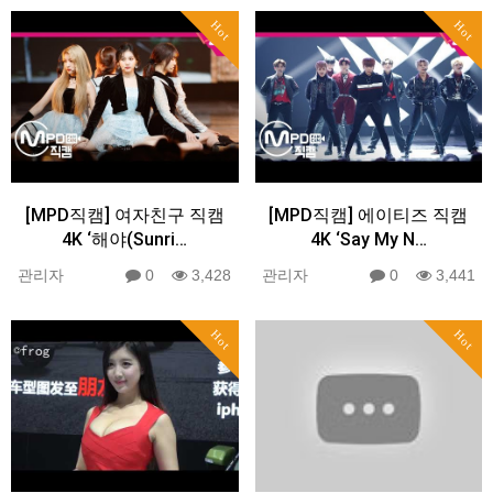
Hot
Hot
[MPD직캠] 여자친구 직캠
[MPD직캠] 에이티즈 직캠
4K ‘해야(Sunri…
4K ‘Say My N…
관리자
0
3,428
관리자
0
3,441
Hot
Hot