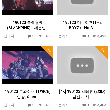
190123 블랙핑크
190123 더보이즈(THE
(BLACKPINK) - 세븐틴…
BOYZ) - No A…
관리자
0
3,480
관리자
0
3,492
Hot
Hot
190123 트와이스 (TWICE)
[4K] 190123 알러뷰 (EXID)
입장, Open…
김진아 치…
관리자
0
3,433
관리자
0
3,463