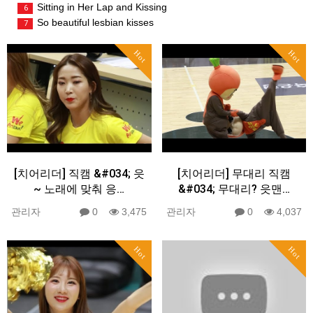
Sitting in Her Lap and Kissing
6
So beautiful lesbian kisses
7
Hot
Hot
[치어리더] 직캠 &#034; 읏
[치어리더] 무대리 직캠
~ 노래에 맞춰 응…
&#034; 무대리? 읏맨…
관리자
0
3,475
관리자
0
4,037
Hot
Hot