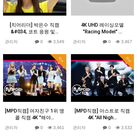
[치어리더] 박은수 직캠
4K UHD 레이싱모델
&#034; 코트 응원 및…
"Racing Model" …
관리자
0
3,549
관리자
0
3,467
Hot
Hot
[MPD직캠] 여자친구 1위 앵
[MPD직캠] 아스트로 직캠
콜 직캠 4K "해야…
4K "All Nigh…
관리자
0
3,461
관리자
0
3,532