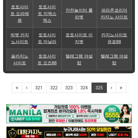
토토사이
토토사이
안전놀이터 룰
파라존코리아
트 도라에
트 지엑스
라벳
카지노 사이트
몽
엑스
빅벳 카지
토토사이
토토사이트 이
카지노사이트
노사이트
트 마닐라
지벳
유로88
솔카지노
토토사이
텔레그램 야설
텔레그램 야설
사이트
트 오즈88
탑
탑
321
322
323
324
325