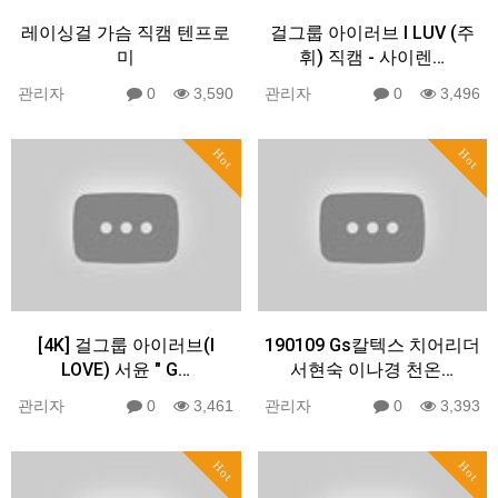
레이싱걸 가슴 직캠 텐프로
걸그룹 아이러브 I LUV (주
미
휘) 직캠 - 사이렌…
관리자
0
3,590
관리자
0
3,496
Hot
Hot
[4K] 걸그룹 아이러브(I
190109 Gs칼텍스 치어리더
LOVE) 서윤 " G…
서현숙 이나경 천온…
관리자
0
3,461
관리자
0
3,393
Hot
Hot