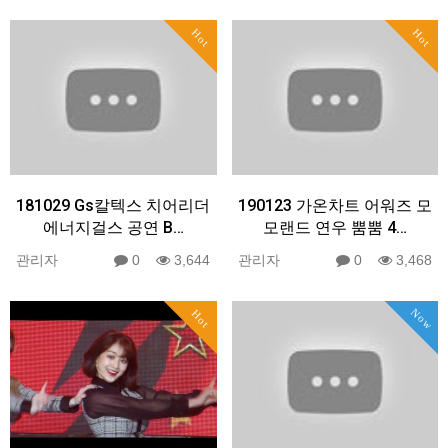
Hot
Hot
181029 Gs칼텍스 치어리더
190123 가온차트 어워즈 모
에너지걸스 공연 B…
모랜드 연우 뿜뿜 4…
관리자
0
3,644
관리자
0
3,468
Now
Hot