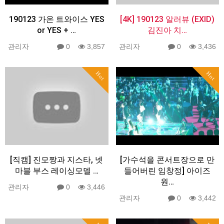
190123 가온 트와이스 YES
[4K] 190123 알러뷰 (EXID)
or YES + …
김진아 치…
관리자
0
3,857
관리자
0
3,436
Hot
Hot
[직캠] 진모짱과 지스타, 넷
[가수석을 콘서트장으로 만
마블 부스 레이싱모델 …
들어버린 임창정] 아이즈
원…
관리자
0
3,446
관리자
0
3,442