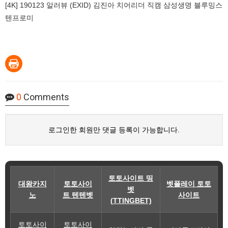
[4K] 190123 알러뷰 (EXID) 김진아 치어리더 직캠 삼성생명 블루밍스
텐프로미
0
Comments
로그인한 회원만 댓글 등록이 가능합니다.
토토사이트 띵
대왕카지
토토사이
벳플레이 토토
벳
노
트 텐텐벳
사이트
(TTINGBET)
토토사이
토토사이