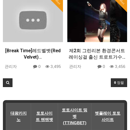
Hot
Hot
[Break Time]레드벨벳(Red
제2회 그린리본 환경콘서트
Velvet)…
레이싱걸 출신 트로트가수…
관리자
0
3,495
관리자
0
3,456
정렬
토토사이트 띵
대왕카지
토토사이
벳플레이 토토
벳
노
트 텐텐벳
사이트
(TTINGBET)