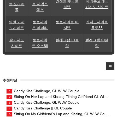
안전놀이터 룰
파라존코리아
트 도라에
트 지엑스
라벳
카지노 사이트
몽
엑스
빅벳 카지
토토사이
토토사이트 이
카지노사이트
노사이트
트 마닐라
지벳
유로88
솔카지노
토토사이
텔레그램 야설
텔레그램 야설
사이트
트 오즈88
탑
탑
추천야설
Candy Kiss Challenge, GL WLW Couple
1
Sitting On Her Lap and Kissing Flirting Girlfriend GL WLW Couple
2
Candy Kiss Challenge, GL WLW Couple
3
Candy Kiss Challenge || GL Couple
4
Sitting On My Girlfriend's Lap and Kissing, GL WLW Couple
5