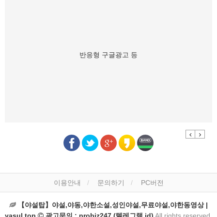
반응형 구글광고 등
Previous
Next
이용안내
문의하기
PC버전
【야설탑】야설,야동,야한소설,성인야설,무료야설,야한동영상 |
yasul.top
광고문의 : probiz247 (텔레그램 id)
All rights reserved.