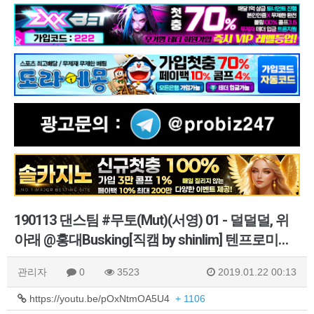
190113 댄스팀 #무토(Mut)(서영) 01 - 덜덜덜, 위
아래 @홍대Busking[직캠 by shinlim] 텐프로미…
관리자
0
3523
2019.01.22 00:13
https://youtu.be/pOxNtmOA5U4
+ 1106