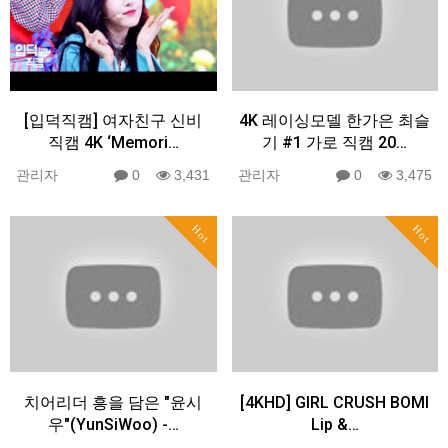
[입덕직캠] 여자친구 신비
4K 레이싱모델 한가은 최슬
직캠 4K ‘Memori…
기 #1 가로 직캠 20…
관리자
0
3,431
관리자
0
3,475
Hot
Hot
치어리더 흥을 담은 "윤시
[4KHD] GIRL CRUSH BOMI
우"(YunSiWoo) -…
Lip &…