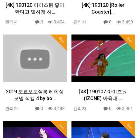
[4K] 190120 아이즈원 좋아
[4K] 190120 [Roller
한다고 말하게 하…
Coaster]…
관리자
0
3,464
관리자
0
3,499
Hot
Hot
2019 도쿄오토살롱 레이싱
[4K] 190107 아이즈원
모델 직캠 4 by bo…
(IZONE) 아육대 …
관리자
0
3,489
관리자
0
3,461
Hot
Hot