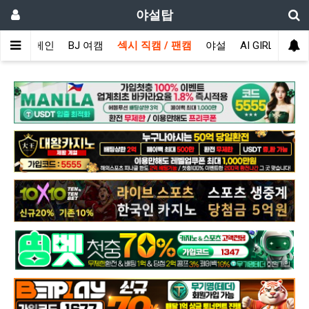
야설탑
메인
BJ 여캠
섹시 직캠 / 팬캠
야설
AI GIRL