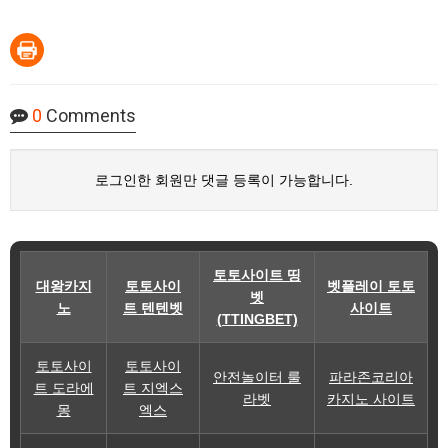
0
Comments
로그인한 회원만 댓글 등록이 가능합니다.
토토사이트 띵
대왕카지
토토사이
벳플레이 토토
벳
노
트 텐텐벳
사이트
(TTINGBET)
토토사이
토토사이
안전놀이터 룰
파라존코리아
트 도라에
트 지엑스
라벳
카지노 사이트
몽
엑스