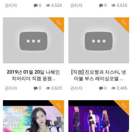
관리자
0
3,524
관리자
0
3,516
Hot
Hot
2019년 01월 20일 나혜인
[직캠] 진모짱과 지스타, 넷
치어리더 직캠 응원…
마블 부스 레이싱모델 …
관리자
0
3,623
관리자
0
3,485
Hot
Hot