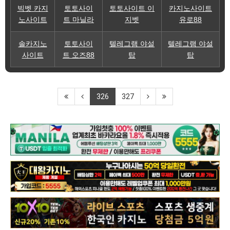
빅벳 카지
토토사이
토토사이트 이
카지노사이트
노사이트
트 마닐라
지벳
유로88
솔카지노
토토사이
텔레그램 야설
텔레그램 야설
사이트
트 오즈88
탑
탑
326
327