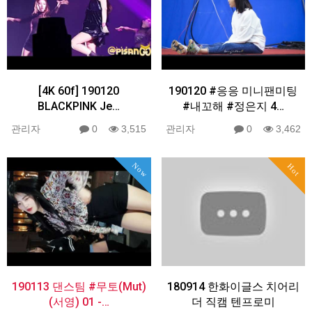
[4K 60f] 190120
190120 #응응 미니팬미팅
BLACKPINK Je…
#내꼬해 #정은지 4…
관리자
0
3,515
관리자
0
3,462
Now
Hot
190113 댄스팀 #무토(Mut)
180914 한화이글스 치어리
(서영) 01 -…
더 직캠 텐프로미