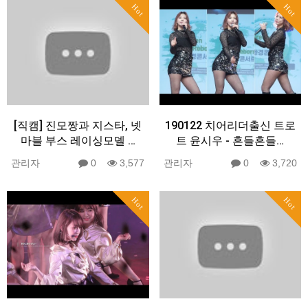
Hot
Hot
[직캠] 진모짱과 지스타, 넷
190122 치어리더출신 트로
마블 부스 레이싱모델 …
트 윤시우 - 흔들흔들…
관리자
0
3,577
관리자
0
3,720
Hot
Hot