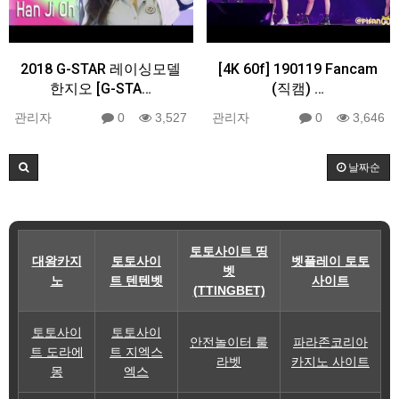
2018 G-STAR 레이싱모델
[4K 60f] 190119 Fancam
한지오 [G-STA…
(직캠) …
관리자
0
3,527
관리자
0
3,646
날짜순
토토사이트 띵
대왕카지
토토사이
벳플레이 토토
벳
노
트 텐텐벳
사이트
(TTINGBET)
토토사이
토토사이
안전놀이터 룰
파라존코리아
트 도라에
트 지엑스
라벳
카지노 사이트
몽
엑스