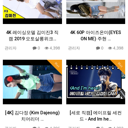
4K 레이싱모델 김미진3 직
4K 60P 아이즈온미(EYES
캠 2019 오토살롱위크…
ON ME) 주현 …
관리자
0
4,398
관리자
0
4,398
Hot
Hot
[4K] 김다정 (Kim Dajeong)
[세로 직캠] 에이프릴 세컨
치어리더 …
드 - And Im he…