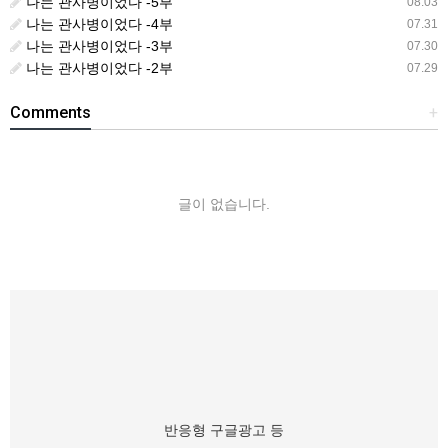
나는 관사병이었다 -5부
08.03
나는 관사병이었다 -4부
07.31
나는 관사병이었다 -3부
07.30
나는 관사병이었다 -2부
07.29
Comments
+
글이 없습니다.
반응형 구글광고 등