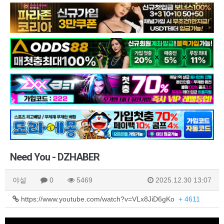
Need You - DZHABER
야설
0
5469
2025.12.30 13:07
https://www.youtube.com/watch?v=VLx8JiD6gKo
+ 4611