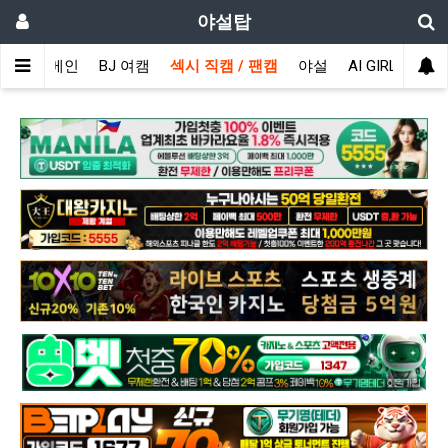
야설탑
메인
BJ 여캠
섹시 직캠 / 팬캠
야설
AI GIRL