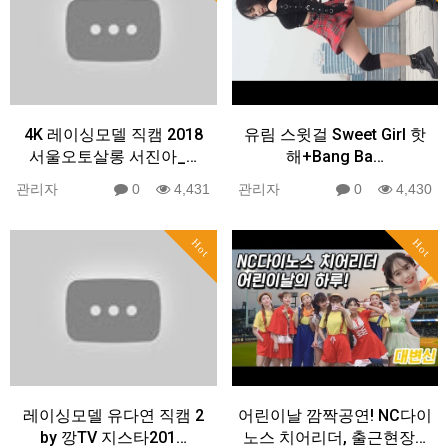
4K 레이싱모델 직캠 2018
유림 스윗걸 Sweet Girl 핫
서울오토살롱 서진아_…
해+Bang Ba…
관리자
0
4,431
관리자
0
4,430
Hot
Hot
레이싱모델 유다연 직캠 2
어린이날 깜짝공연! NC다이
by 깡TV 지스타201…
노스 치어리더, 출근현장…