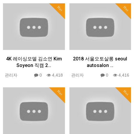
Hot
Hot
4K 레이싱모델 김소연 Kim
2018 서울오토살롱 seoul
Soyeon 직캠 2…
autosalon …
관리자
0
4,418
관리자
0
4,416
Hot
Hot