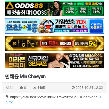
민채윤 Min Chaeyun
야설
0
4495
2025.10.24 12:32
https://youtu.be/EVvWn1nimvU?si=z0YVCa3RGnzZvZZq
+
1751