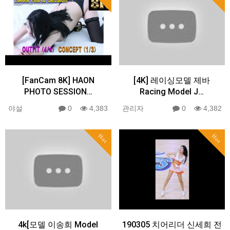
[FanCam 8K] HAON
[4K] 레이싱모델 제바
PHOTO SESSION…
Racing Model J…
야설
0
4,383
관리자
0
4,382
Hot
Hot
4k[모델 이송희 Model
190305 치어리더 신세희 전