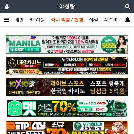
야설탑
메인
BJ 여캠
섹시 직캠 / 팬캠
야설
AI GIRL