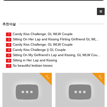
추천야설
Candy Kiss Challenge, GL WLW Couple
1
Sitting On Her Lap and Kissing Flirting Girlfriend GL WLW Couple
2
Candy Kiss Challenge, GL WLW Couple
3
Candy Kiss Challenge || GL Couple
4
Sitting On My Girlfriend's Lap and Kissing, GL WLW Couple
5
Sitting in Her Lap and Kissing
6
So beautiful lesbian kisses
7
Hot
Hot