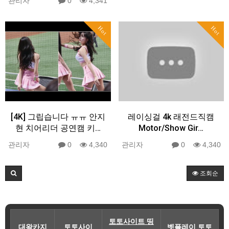
관리자
0
4,341
Hot
Hot
[4K] 그립습니다 ㅠㅠ 안지
레이싱걸 4k 래전드직캠
현 치어리더 공연캠 키…
Motor/Show Gir…
관리자
0
4,340
관리자
0
4,340
조회순
토토사이트 띵
대왕카지
토토사이
벳플레이 토토