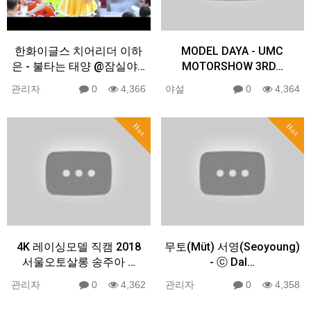
한화이글스 치어리더 이하
MODEL DAYA - UMC
은 - 불타는 태양 @잠실야…
MOTORSHOW 3RD…
관리자
0
4,366
야설
0
4,364
Hot
Hot
4K 레이싱모델 직캠 2018
무토(Müt) 서영(Seoyoung)
서울오토살롱 송주아 …
- ⓒ Dal…
관리자
0
4,362
관리자
0
4,358