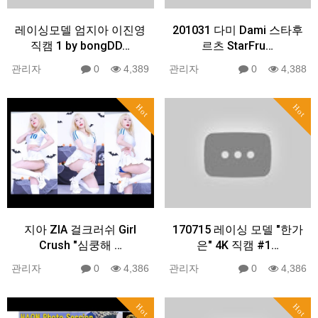
레이싱모델 엄지아 이진영
201031 다미 Dami 스타후
직캠 1 by bongDD…
르츠 StarFru…
관리자
0
4,389
관리자
0
4,388
Hot
Hot
지아 ZIA 걸크러쉬 Girl
170715 레이싱 모델 "한가
Crush "심쿵해 …
은" 4K 직캠 #1…
관리자
0
4,386
관리자
0
4,386
Hot
Hot