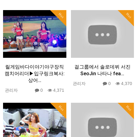
Hot
Hot
릴게임바다이야기야구장직
걸그룹에서 솔로데뷔 서진
캠치어리더▶입구링크복사:
SeoJin 나타나 fea…
상어…
관리자
0
4,370
관리자
0
4,371
Hot
Hot