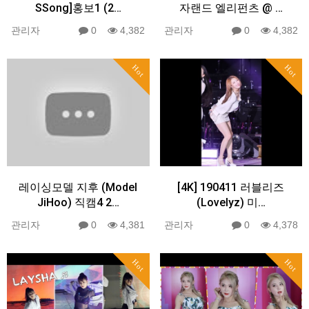
SSong]홍보1 (2…
자랜드 엘리펀츠 @ …
관리자
0
4,382
관리자
0
4,382
Hot
Hot
레이싱모델 지후 (Model
[4K] 190411 러블리즈
JiHoo) 직캠4 2…
(Lovelyz) 미…
관리자
0
4,381
관리자
0
4,378
Hot
Hot