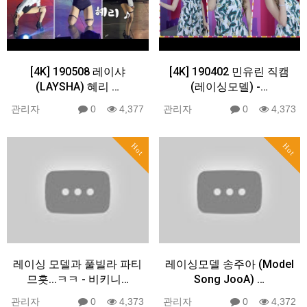
[4K] 190508 레이샤
[4K] 190402 민유린 직캠
(LAYSHA) 혜리 …
(레이싱모델) -…
관리자
0
4,377
관리자
0
4,373
Hot
Hot
레이싱 모델과 풀빌라 파티
레이싱모델 송주아 (Model
므흣...ㅋㅋ - 비키니…
Song JooA) …
관리자
0
4,373
관리자
0
4,372