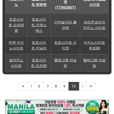
벳
노
트 텐텐벳
사이트
(TTINGBET)
토토사이
토토사이
안전놀이터 룰
파라존코리아
트 도라에
트 지엑스
라벳
카지노 사이트
몽
엑스
빅벳 카지
토토사이
토토사이트 이
카지노사이트
노사이트
트 마닐라
지벳
유로88
솔카지노
토토사이
텔레그램 야설
텔레그램 야설
사이트
트 오즈88
탑
탑
6
7
8
9
10