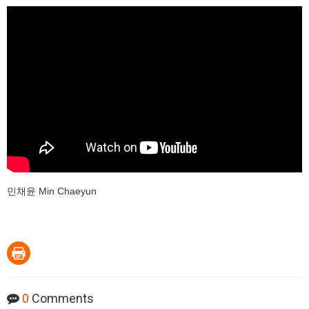
민채윤 Min Chaeyun
0
Comments