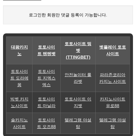
로그인한 회원만 댓글 등록이 가능합니다.
토토사이트 띵
대왕카지
토토사이
벳플레이 토토
벳
노
트 텐텐벳
사이트
(TTINGBET)
토토사이
토토사이
안전놀이터 룰
파라존코리아
트 도라에
트 지엑스
라벳
카지노 사이트
몽
엑스
빅벳 카지
토토사이
토토사이트 이
카지노사이트
노사이트
트 마닐라
지벳
유로88
솔카지노
토토사이
텔레그램 야설
텔레그램 야설
사이트
트 오즈88
탑
탑