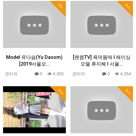
Hot
Hot
Model 유다솜(Yu Dasom)
[팬캠TV] 육덕몸매 Ι 레이싱
[2019서울모…
모델 류지혜 Ι 서울…
관리자
0
4,355
관리자
0
4,354
Hot
Hot