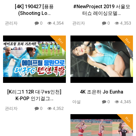
[4K] 190427 [푱푱
#NewProject 2019 서울모
(Shooting Lo…
터쇼 레이싱모델…
관리자
0
4,354
관리자
0
4,353
Hot
Hot
[K리그1 12R 대구vs인천]
4K 조은하 Jo Eunha
K-POP 인기걸그…
야설
0
4,345
관리자
0
4,352
Hot