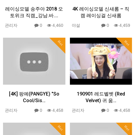
레이싱모델 송주아 2018 오
4K 레이싱모델 신새롬 – 직
토위크 직캠_강남.바.…
캠 레이싱걸 신새롬
관리자
0
4,460
야설
0
4,459
Hot
Hot
[4K] 팡예(PANGYE) "So
190901 레드벨벳 (Red
Cool/Sis…
Velvet) 귀 움…
관리자
0
4,458
관리자
0
4,458
Hot
Hot