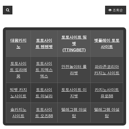
조회순
토토사이트 띵
대왕카지
토토사이
벳플레이 토토
벳
노
트 텐텐벳
사이트
(TTINGBET)
토토사이
토토사이
안전놀이터 룰
파라존코리아
트 도라에
트 지엑스
라벳
카지노 사이트
몽
엑스
빅벳 카지
토토사이
토토사이트 이
카지노사이트
노사이트
트 마닐라
지벳
유로88
솔카지노
토토사이
텔레그램 야설
텔레그램 야설
사이트
트 오즈88
탑
탑