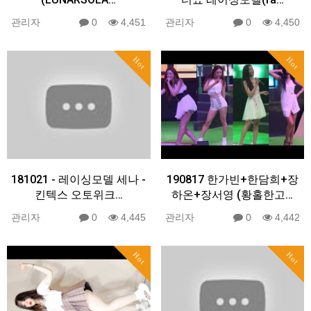
관리자
0
4,451
관리자
0
4,450
Hot
Hot
181021 - 레이싱모델 세나 -
190817 한가빈+한담희+장
킨텍스 오토위크…
하온+장서영 (황홀한고…
관리자
0
4,445
관리자
0
4,442
Hot
Hot