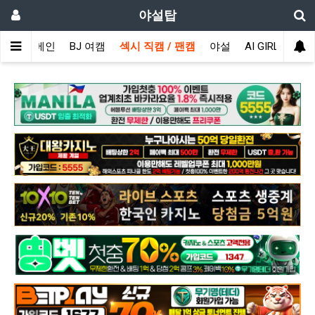
야설탑
메인
BJ 여캠
섹시 직캠 / 팬캠
야설
AI GIRL