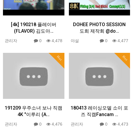
[4k] 190218 플레이버
DOHEE PHOTO SESSION
(FLAVOR) 김도아…
도희 제작회 @do…
관리자
0
4,478
야설
0
4,477
Hot
Hot
191209 우주소녀 보나 직캠
180413 레이싱모델 소이 포
4K "이루리 (A…
즈 직캠Fancam …
관리자
0
4,476
관리자
0
4,473