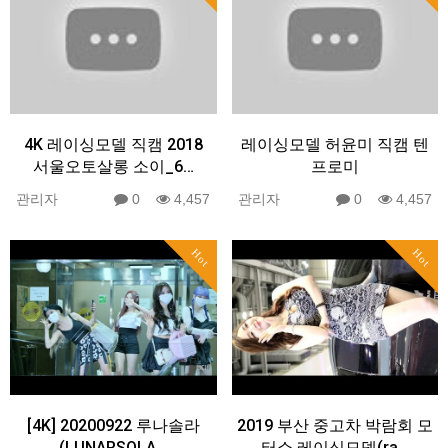
4K 레이싱모델 직캠 2018
레이싱모델 허윤미 직캠 텐
서울오토살롱 소이_6…
프로미
관리자
0
4,457
관리자
0
4,457
Hot
Hot
[4K] 20200922 루나솔라
2019 부산 중고차 박람회 모
(LUNARSOLA…
터쇼 레이싱모델(ra…