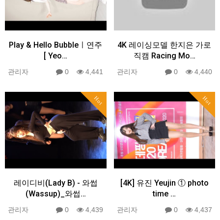
Play & Hello Bubbleㅣ연주
4K 레이싱모델 한지은 가로
[ Yeo…
직캠 Racing Mo…
관리자
0
4,441
관리자
0
4,440
Hot
Hot
레이디비(Lady B) - 와썹
[4K] 유진 Yeujin ① photo
(Wassup)_와썹…
time …
관리자
0
4,439
관리자
0
4,437