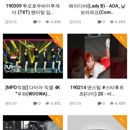
190309 투모로우바이투게
레이디비(Lady B) - AOA_날
더 (TXT) 팬미팅 입…
보러와요(Com…
관리자
0
4,496
관리자
0
4,494
Hot
Hot
[MPD직캠] 다이아 직캠 4K
190214 댄스팀 #스타후르
"우와(WOOWA)…
츠(다미) 20 - 버…
관리자
0
4,491
관리자
0
4,489
Hot
Hot