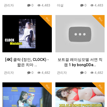
관리자
0
4,483
야설
0
4,483
Hot
Hot
[4K] 클락 (정인, CLOCK) -
보트걸 레이싱모델 서연 직
짧은 치마 …
캠 1 by bongDDa…
관리자
0
4,482
관리자
0
4,482
Hot
Hot