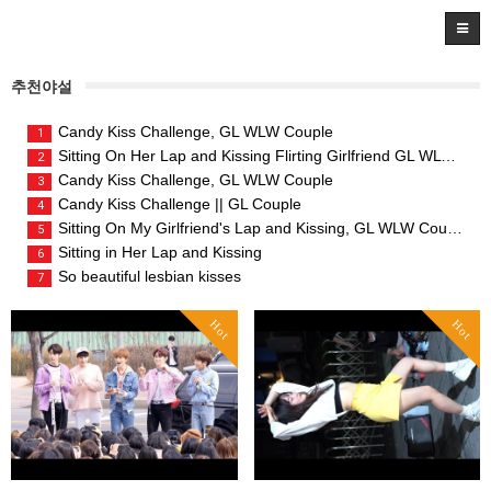
추천야설
Candy Kiss Challenge, GL WLW Couple
1
Sitting On Her Lap and Kissing Flirting Girlfriend GL WLW Couple
2
Candy Kiss Challenge, GL WLW Couple
3
Candy Kiss Challenge || GL Couple
4
Sitting On My Girlfriend's Lap and Kissing, GL WLW Couple
5
Sitting in Her Lap and Kissing
6
So beautiful lesbian kisses
7
Hot
Hot