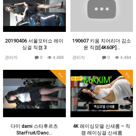
20190406 서울모터쇼 레이
190607 키움 치어리더 김소
싱걸 직캠 3
윤 직캠[4K60P]…
관리자
0
4,488
관리자
0
4,484
Hot
Hot
다미 dami 스타후르츠
4K 레이싱모델 신새롬 – 직
StarFruit/Danc…
캠 레이싱걸 신새롬