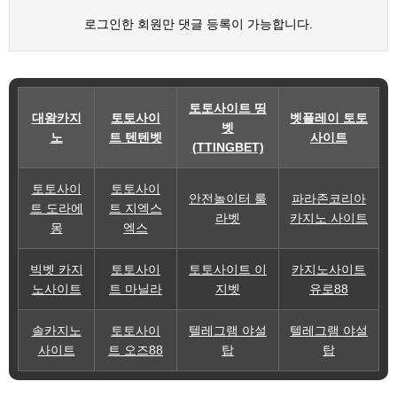
로그인한 회원만 댓글 등록이 가능합니다.
토토사이트 띵
대왕카지
토토사이
벳플레이 토토
벳
노
트 텐텐벳
사이트
(TTINGBET)
토토사이
토토사이
안전놀이터 룰
파라존코리아
트 도라에
트 지엑스
라벳
카지노 사이트
몽
엑스
빅벳 카지
토토사이
토토사이트 이
카지노사이트
노사이트
트 마닐라
지벳
유로88
솔카지노
토토사이
텔레그램 야설
텔레그램 야설
사이트
트 오즈88
탑
탑