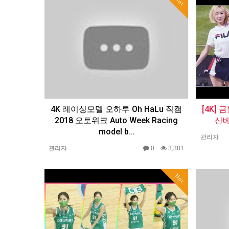
Hot
4K 레이싱모델 오하루 Oh HaLu 직캠
[4K]
2018 오토위크 Auto Week Racing
산베
model b…
관리자
관리자
0
3,381
Hot