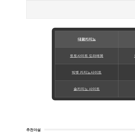
대왕카지노
토토사이트 도라에몽
빅벳 카지노사이트
솔카지노 사이트
추천야설