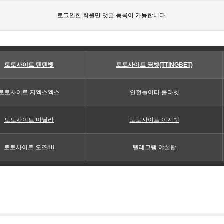
로그인한 회원만 댓글 등록이 가능합니다.
토토사이트 텐텐벳
토토사이트 띵벳(TTINGBET)
토토사이트 지엑스엑스
안전놀이터 룰라벳
토토사이트 마닐라
토토사이트 이지벳
토토사이트 오즈88
텔레그램 야설탑