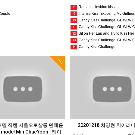
Romantic lesbian kisses
8
 Couple
Intense Kiss, Exposing My Girlfrie
9
Candy Kiss Challenge, GL WLW C
10
Candy Kiss Challenge, GL WLW C
11
e
Sit on Her Lap and Try to Kiss H
12
Candy Kiss Challenge, GL WLW C
13
Candy Kiss Challenge
14
Hot
델 직캠 서울오토살롱 민채윤
20201218 차영현 치어리
 model Min ChaeYoon | 레이
관리자