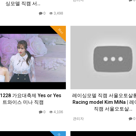
싱모델 직캠 서…
0
3,498
Hot
181228 가요대축제 Yes or Yes
레이싱모델 직캠 서울오토살
트와이스 미나 직캠
Racing model Kim MiNa 
직캠 서울오토살…
0
4,106
관리자