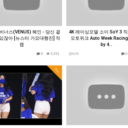
7 비너스(VENUS) 혜인 - 당신 곁
4K 레이싱모델 소이 SoY 3 직
 있잖아 [뉴스타 가요대행진] 직
오토위크 Auto Week Racing
캠
by 4…
0
3,331
관리자
Hot