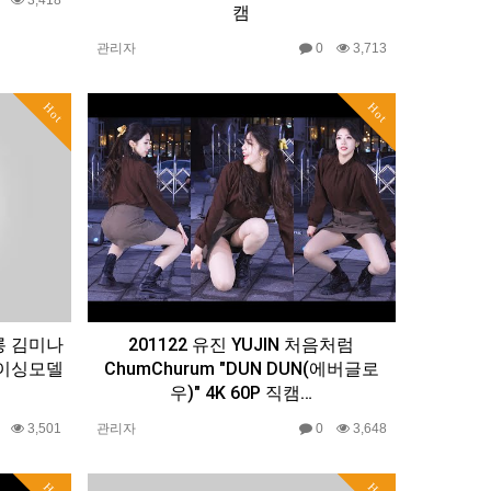
캠
관리자
0
3,713
Hot
Hot
롱 김미나
201122 유진 YUJIN 처음처럼
| 레이싱모델
ChumChurum "DUN DUN(에버글로
우)" 4K 60P 직캠…
0
3,501
관리자
0
3,648