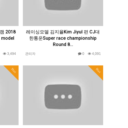
캠 2018
레이싱모델 김지율Kim Jiyul 편 CJ대
 model
한통운Super race championship
Round 8…
0
3,494
관리자
0
4,091
Hot
Hot