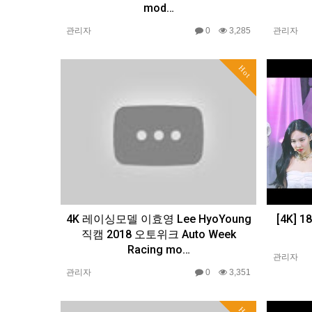
mod…
관리자
0
3,285
관리자
Hot
4K 레이싱모델 이효영 Lee HyoYoung
[4K] 
직캠 2018 오토위크 Auto Week
Racing mo…
관리자
관리자
0
3,351