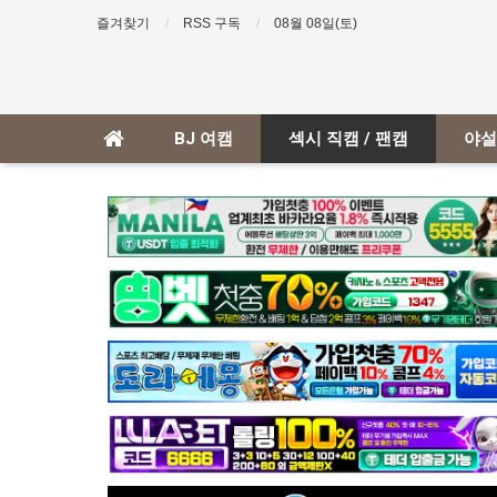
즐겨찾기
RSS 구독
08월 08일(토)
BJ 여캠
섹시 직캠 / 팬캠
야설