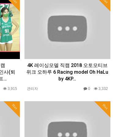
Hot
Hot
직캠
4K 레이싱모델 직캠 2018 오토모티브
무리인사(퇴
위크 오하루 6 Racing model Oh HaLu
프…
by 4KP…
0
3,915
관리자
0
3,332
Hot
Hot