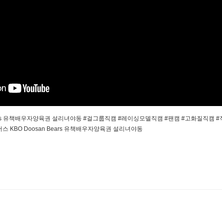
 Bears 유책배우자양육권 설리녀야동 #걸그룹직캠 #레이싱모델직캠 #팬캠 #고화질직캠
스 KBO Doosan Bears 유책배우자양육권 설리녀야동