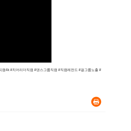
 #직캠4k #치어리더직캠 #댄스그룹직캠 #직캠레전드 #걸그룹노출 #