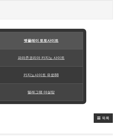
벳플레이 토토사이트
파라존코리아 카지노 사이트
카지노사이트 유로88
텔레그램 야설탑
목록