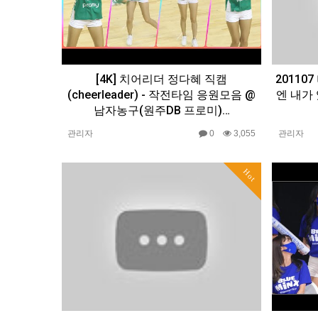
[4K] 치어리더 정다혜 직캠
20110
(cheerleader) - 작전타임 응원모음 @
엔 내가
남자농구(원주DB 프로미)…
관리자
0
3,055
관리자
Hot