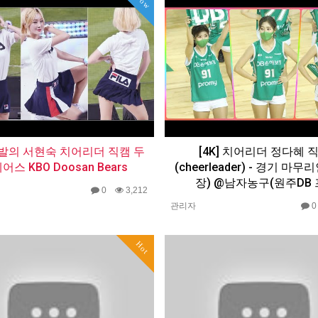
Now
 금발의 서현숙 치어리더 직캠 두
[4K] 치어리더 정다혜 
어스 KBO Doosan Bears
(cheerleader) - 경기 마
장) @남자농구(원주DB 
0
3,212
관리자
Hot