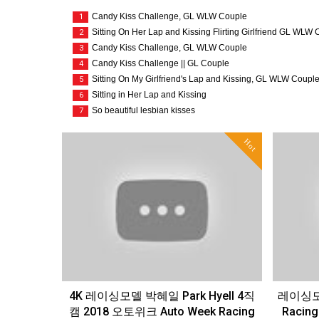
Candy Kiss Challenge, GL WLW Couple
1
Sitting On Her Lap and Kissing Flirting Girlfriend GL WLW
2
Candy Kiss Challenge, GL WLW Couple
3
Candy Kiss Challenge || GL Couple
4
Sitting On My Girlfriend's Lap and Kissing, GL WLW Coupl
5
Sitting in Her Lap and Kissing
6
So beautiful lesbian kisses
7
Hot
4K 레이싱모델 박혜일 Park HyeIl 4직
레이싱모
캠 2018 오토위크 Auto Week Racing
Racing