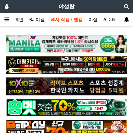
야설탑
메인
BJ 여캠
섹시 직캠 / 팬캠
야설
AI GIRL