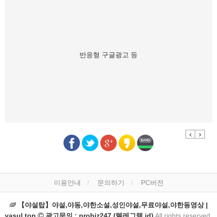
반응형 구글광고 등
Previous
Next
이용안내
문의하기
PC버전
【야설탑】야설,야동,야한소설,성인야설,무료야설,야한동영상 |
yasul.top
광고문의 : probiz247 (텔레그램 id)
All rights reserved.