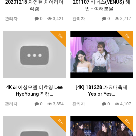
20201218 차영현 치어리더
201107 비너스(VENUS) 혜
직캠
인 - 여러분을 …
관리자
0
3,421
관리자
0
3,717
Hot
Hot
4K 레이싱모델 이효영 Lee
[4K] 181228 가요대축제
HyoYoung 직캠…
Yes or Yes…
관리자
0
3,354
관리자
0
4,107
Hot
Hot