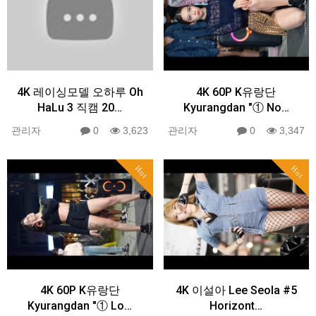
4K 레이싱모델 오하루 Oh
4K 60P K유랑단
HaLu 3 직캠 20…
Kyurangdan "① No…
관리자
0
3,623
관리자
0
3,347
Hot
Hot
4K 60P K유랑단
4K 이설아 Lee Seola #5
Kyurangdan "① Lo…
Horizont…