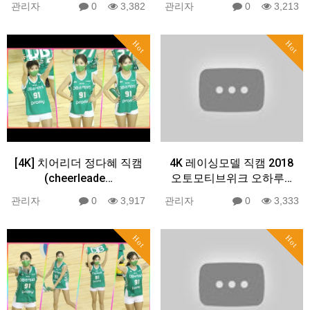
관리자
0
3,382
관리자
0
3,213
Hot
Hot
[4K] 치어리더 정다혜 직캠
4K 레이싱모델 직캠 2018
(cheerleade…
오토모티브위크 오하루…
관리자
0
3,917
관리자
0
3,333
Hot
Hot