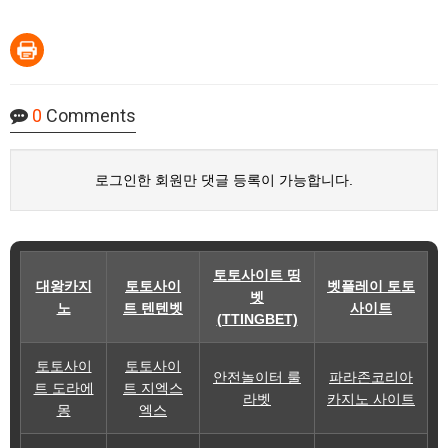
0
Comments
로그인한 회원만 댓글 등록이 가능합니다.
토토사이트 띵
대왕카지
토토사이
벳플레이 토토
벳
노
트 텐텐벳
사이트
(TTINGBET)
토토사이
토토사이
안전놀이터 룰
파라존코리아
트 도라에
트 지엑스
라벳
카지노 사이트
몽
엑스