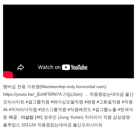
멤버십 전용 가로캠(Membership-only horizontal cam):
https://youtu.be/_j5vNF5RN7A 가입(Join): ... 차용증없는대여금 울산
오피사이트 #걸그룹직캠 #레이싱모델직캠 #팬캠 #고화질직캠 #직캠
4k #치어리더직캠 #댄스그룹직캠 #직캠레전드 #걸그룹노출 #한국야
동
제공 : 야설탑
[4K] 정유민 (Jung Yumin) 치어리더 직캠 삼성생명
블루밍스 201126 차용증없는대여금 울산오피사이트