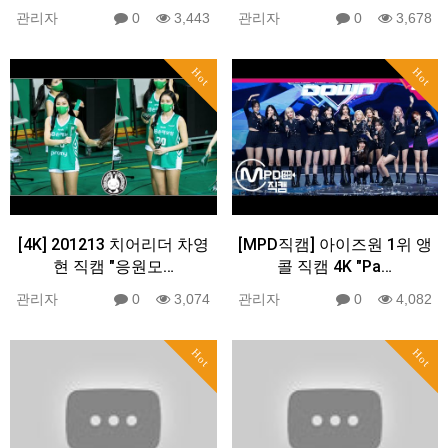
관리자
0
3,443
관리자
0
3,678
Hot
Hot
[4K] 201213 치어리더 차영
[MPD직캠] 아이즈원 1위 앵
현 직캠 "응원모…
콜 직캠 4K "Pa…
관리자
0
3,074
관리자
0
4,082
Hot
Hot