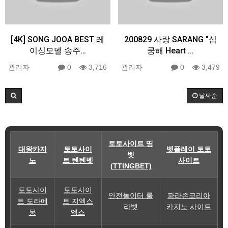
[4K] SONG JOOA BEST 레
200829 사랑 SARANG "심
이싱모델 송주…
쿵해 Heart …
관리자
0
3,716
관리자
0
3,479
날짜순
토토사이트 띵
대왕카지
토토사이
벳플레이 토토
벳
노
트 텐텐벳
사이트
(TTINGBET)
토토사이
토토사이
안전놀이터 룰
파라존코리아
트 도라에
트 지엑스
라벳
카지노 사이트
몽
엑스