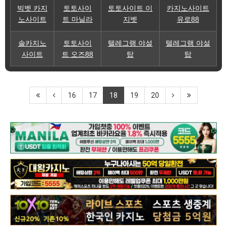
빅벳 카지
토토사이
토토사이트 이
카지노사이트
노사이트
트 마닐라
지벳
유로88
솔카지노
토토사이
텔레그램 야설
텔레그램 야설
사이트
트 오즈88
탑
탑
16
17
18
19
20