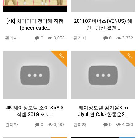
[4K] 치어리더 정다혜 직캠
201107 비너스(VENUS) 혜
(cheerleade…
인 - 당신 곁엔…
관리자
0
3,056
관리자
0
3,332
Hot
Hot
4K 레이싱모델 소이 SoY 3
레이싱모델 김지율Kim
직캠 2018 오토…
Jiyul 편 CJ대한통운S…
관리자
0
3,499
관리자
0
4,093