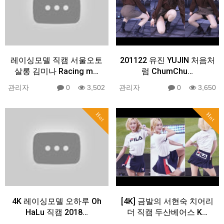
레이싱모델 직캠 서울오토
201122 유진 YUJIN 처음처
살롱 김미나 Racing m…
럼 ChumChu…
관리자
0
3,502
관리자
0
3,650
Hot
Hot
4K 레이싱모델 오하루 Oh
[4K] 금발의 서현숙 치어리
HaLu 직캠 2018…
더 직캠 두산베어스 K…