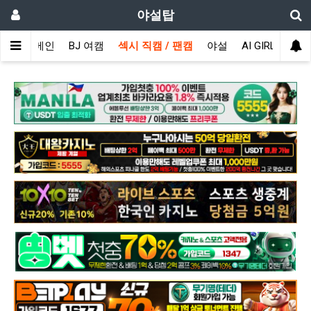
야설탑
메인
BJ 여캠
섹시 직캠 / 팬캠
야설
AI GIRL