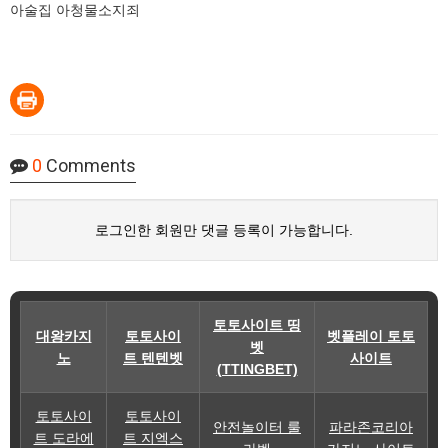
아술집 아청물소지죄
0
Comments
로그인한 회원만 댓글 등록이 가능합니다.
토토사이트 띵
대왕카지
토토사이
벳플레이 토토
벳
노
트 텐텐벳
사이트
(TTINGBET)
토토사이
토토사이
안전놀이터 룰
파라존코리아
트 도라에
트 지엑스