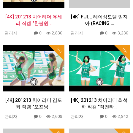
[4K] 201213 치어리더 유세
[4K] FULL 레이싱모델 엄지
리 직캠 "환불원…
아 (RACING …
관리자
0
2,836
관리자
0
3,236
Hot
Hot
[4K] 201213 치어리더 김도
[4K] 201213 치어리더 최석
희 직캠 "오프닝…
화 직캠 "작전타…
관리자
0
2,609
관리자
0
2,942