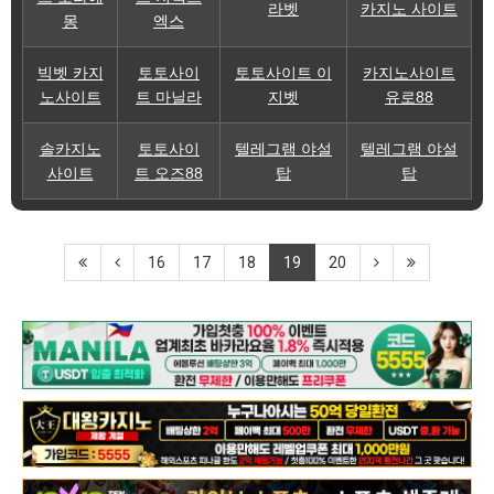
라벳
카지노 사이트
몽
엑스
빅벳 카지
토토사이
토토사이트 이
카지노사이트
노사이트
트 마닐라
지벳
유로88
솔카지노
토토사이
텔레그램 야설
텔레그램 야설
사이트
트 오즈88
탑
탑
16
17
18
19
20