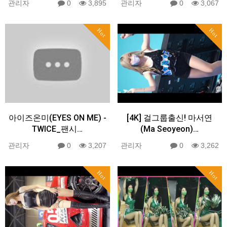
관리자
0
3,895
관리자
0
3,067
Hot
Hot
아이즈온미(EYES ON ME) -
[4K] 걸그룹출신! 마서연
TWICE_팬시…
(Ma Seoyeon)…
관리자
0
3,207
관리자
0
3,262
Hot
Hot