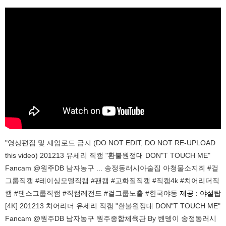
"영상편집 및 재업로드 금지 (DO NOT EDIT, DO NOT RE-UPLOAD
this video) 201213 유세리 직캠 "환불원정대 DON"T TOUCH ME"
Fancam @원주DB 남자농구 ... 송정동러시아술집 아청물소지죄 #걸
그룹직캠 #레이싱모델직캠 #팬캠 #고화질직캠 #직캠4k #치어리더직
캠 #댄스그룹직캠 #직캠레전드 #걸그룹노출 #한국야동
제공 : 야설탑
[4K] 201213 치어리더 유세리 직캠 "환불원정대 DON"T TOUCH ME"
Fancam @원주DB 남자농구 원주종합체육관 By 벤뎅이 송정동러시