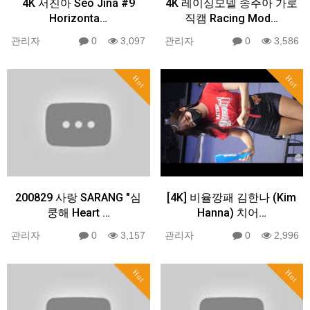
4K 서진아 Seo Jina #9
4K 레이싱모델 송주아 가로
Horizonta…
직캠 Racing Mod…
관리자
0
3,097
관리자
0
3,586
Hot
Hot
200829 사랑 SARANG "심
[4K] 비율깡패 김한나 (Kim
쿵해 Heart …
Hanna) 치어…
관리자
0
3,157
관리자
0
2,996
Hot
Hot