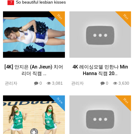
So beautiful lesbian kisses
7
Hot
Hot
[4K] 안지은 (An Jieun) 치어
4K 레이싱모델 민한나 Min
리더 직캠 …
Hanna 직캠 20…
관리자
0
3,081
관리자
0
3,630
Now
Hot