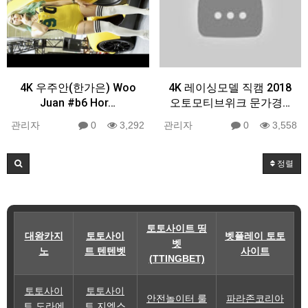
4K 우주안(한가은) Woo
4K 레이싱모델 직캠 2018
Juan #b6 Hor…
오토모티브위크 문가경…
관리자
0
3,292
관리자
0
3,558
정렬
토토사이트 띵
대왕카지
토토사이
벳플레이 토토
벳
노
트 텐텐벳
사이트
(TTINGBET)
토토사이
토토사이
안전놀이터 룰
파라존코리아
트 도라에
트 지엑스