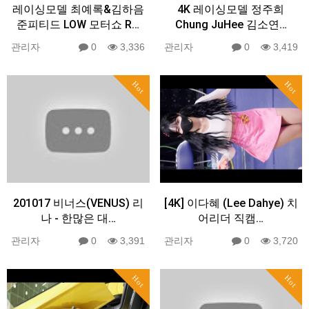
레이싱모델 최예록&김하음
4K 레이싱모델 정주희
준피티드 LOW 모터쇼 R…
Chung JuHee 김소연…
관리자
0
3,336
관리자
0
3,419
Hot
Hot
201017 비너스(VENUS) 리
[4K] 이다혜 (Lee Dahye) 치
나 - 한많은 대…
어리더 직캠…
관리자
0
3,391
관리자
0
3,720
Hot
Hot