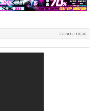
2020.11.11 00:45