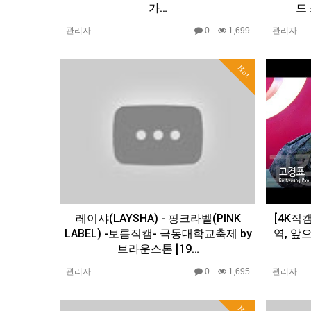
가…
드
관리자
0
1,699
관리자
Hot
레이샤(LAYSHA) - 핑크라벨(PINK
[4K직캠
LABEL) -보름직캠- 극동대학교축제 by
역, 앞
브라운스톤 [19…
관리자
0
1,695
관리자