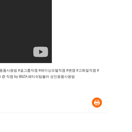
25. 페티쉬텀블러 성인용품사용법 #걸그룹직캠 #레이싱모델직캠 #팬캠 #고화질직캠 #
191005 @ 직캠 by IBIZA 페티쉬텀블러 성인용품사용법