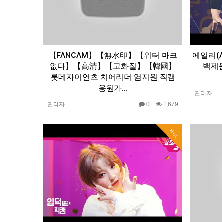
【FANCAM】【無水印】【워터 마크
에일리(Ai
없다】【高清】【고화질】【韓國】
백제문
롯데자이언츠 치어리더 염지원 직캠
응원가…
관리자
관리자
0
1,679
Hot