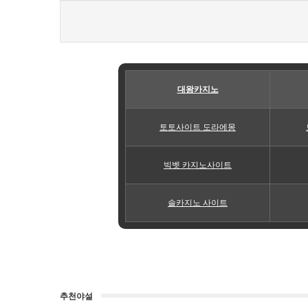
대왕카지노
토토사이트 도라에몽
빅벳 카지노사이트
솔카지노 사이트
추천야설