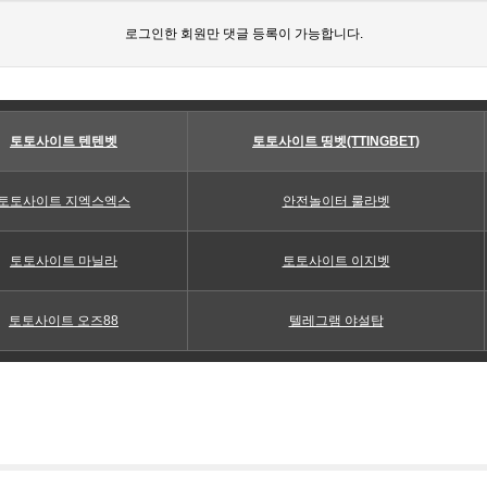
로그인한 회원만 댓글 등록이 가능합니다.
토토사이트 텐텐벳
토토사이트 띵벳(TTINGBET)
토토사이트 지엑스엑스
안전놀이터 룰라벳
토토사이트 마닐라
토토사이트 이지벳
토토사이트 오즈88
텔레그램 야설탑