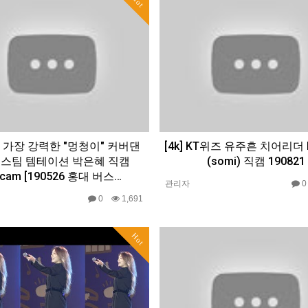
Hot
 가장 강력한 "멍청이" 커버댄
[4k] KT위즈 유주흔 치어리더 Bi
댄스팀 템테이션 박은혜 직캠
(somi) 직캠 190821
ncam [190526 홍대 버스…
관리자
0
1,691
Hot