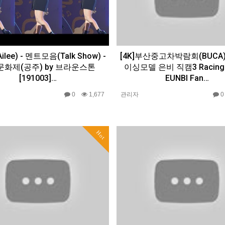
lee) - 멘트모음(Talk Show) -
[4K]부산중고차박람회(BUCA)
화제(공주) by 브라운스톤
이싱모델 은비 직캠3 Racing 
[191003]…
EUNBI Fan…
0
1,677
관리자
Hot