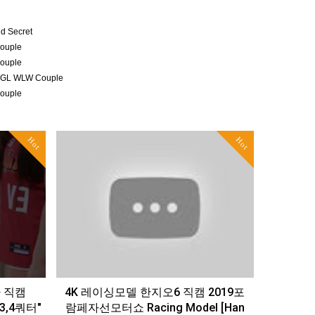
nd Secret
ouple
ouple
er GL WLW Couple
ouple
Hot
Hot
나 직캠
4K 레이싱모델 한지오6 직캠 2019포
 3,4쿼터"
람페자선모터쇼 Racing Model [Han