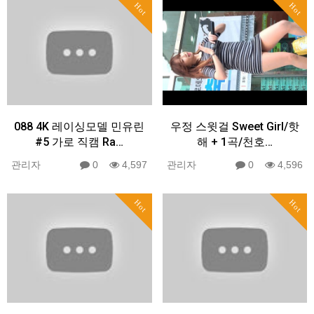
Hot
Hot
088 4K 레이싱모델 민유린
우정 스윗걸 Sweet Girl/핫
#5 가로 직캠 Ra…
해 + 1곡/천호…
관리자
0
4,597
관리자
0
4,596
Hot
Hot