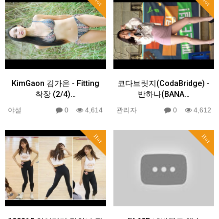
Hot
Hot
KimGaon 김가온 - Fitting
코다브릿지(CodaBridge) -
착장 (2/4)…
반하나(BANA…
야설
0
4,614
관리자
0
4,612
Hot
Hot