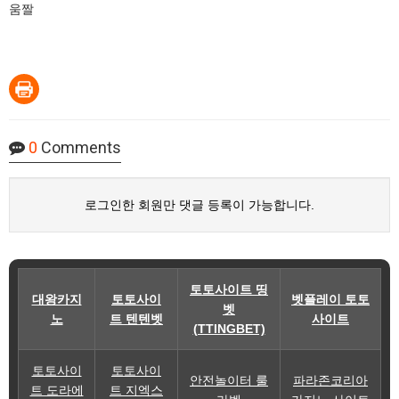
움짤
0
Comments
로그인한 회원만 댓글 등록이 가능합니다.
토토사이트 띵
대왕카지
토토사이
벳플레이 토토
벳
노
트 텐텐벳
사이트
(TTINGBET)
토토사이
토토사이
안전놀이터 룰
파라존코리아
트 도라에
트 지엑스