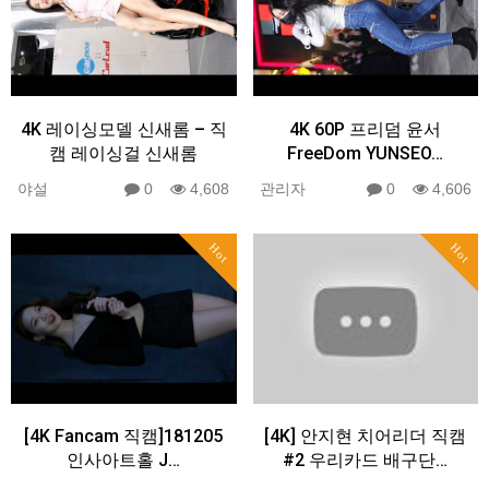
4K 레이싱모델 신새롬 – 직
4K 60P 프리덤 윤서
캠 레이싱걸 신새롬
FreeDom YUNSEO…
야설
0
4,608
관리자
0
4,606
Hot
Hot
[4K Fancam 직캠]181205
[4K] 안지현 치어리더 직캠
인사아트홀 J…
#2 우리카드 배구단…