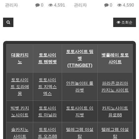
관리자
0
4,591
관리자
0
4,590
조회순
토토사이트 띵
대왕카지
토토사이
벳플레이 토토
벳
노
트 텐텐벳
사이트
(TTINGBET)
토토사이
토토사이
안전놀이터 룰
파라존코리아
트 도라에
트 지엑스
라벳
카지노 사이트
몽
엑스
빅벳 카지
토토사이
토토사이트 이
카지노사이트
노사이트
트 마닐라
지벳
유로88
솔카지노
토토사이
텔레그램 야설
텔레그램 야설
사이트
트 오즈88
탑
탑