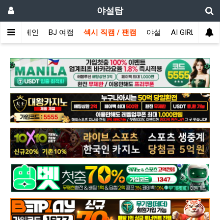
야설탑
메인
BJ 여캠
섹시 직캠 / 팬캠
야설
AI GIRL