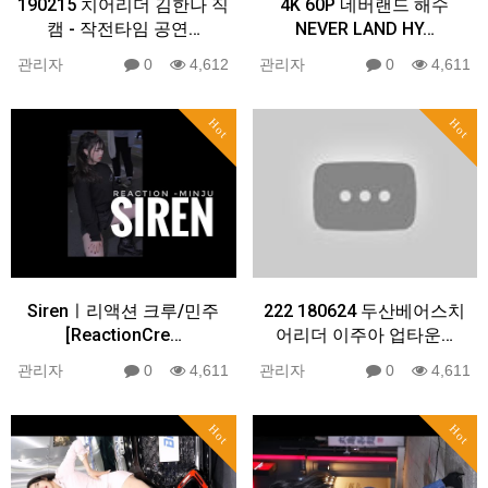
190215 치어리더 김한나 직
4K 60P 네버랜드 해수
캠 - 작전타임 공연…
NEVER LAND HY…
관리자
0
4,612
관리자
0
4,611
Hot
Hot
Sirenㅣ리액션 크루/민주
222 180624 두산베어스치
[ReactionCre…
어리더 이주아 업타운…
관리자
0
4,611
관리자
0
4,611
Hot
Hot