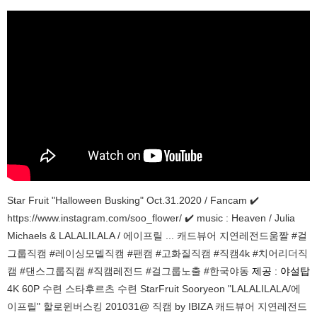
Star Fruit "Halloween Busking" Oct.31.2020 / Fancam ✔️
https://www.instagram.com/soo_flower/ ✔️ music : Heaven / Julia
Michaels & LALALILALA / 에이프릴 ... 캐드뷰어 지연레전드움짤 #걸
그룹직캠 #레이싱모델직캠 #팬캠 #고화질직캠 #직캠4k #치어리더직
캠 #댄스그룹직캠 #직캠레전드 #걸그룹노출 #한국야동
제공 : 야설탑
4K 60P 수련 스타후르츠 수련 StarFruit Sooryeon "LALALILALA/에
이프릴" 할로윈버스킹 201031@ 직캠 by IBIZA 캐드뷰어 지연레전드