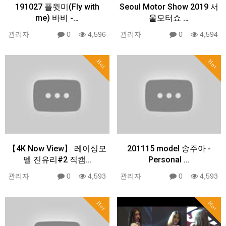
191027 플윗미(Fly with
Seoul Motor Show 2019 서
me) 바비 -…
울모터쇼 …
관리자
0
4,596
관리자
0
4,594
Hot
Hot
【4K Now View】 레이싱모
201115 model 송주아 -
델 진유리#2 직캠…
Personal …
관리자
0
4,593
관리자
0
4,593
Hot
Hot