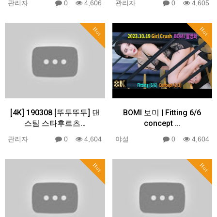
관리자
0
4,606
관리자
0
4,605
Hot
Hot
[4K] 190308 [뚜두뚜두] 댄
BOMI 보미 | Fitting 6/6
스팀 스타후르츠…
concept …
관리자
0
4,604
야설
0
4,604
Hot
Hot