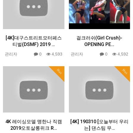
[4K]대구스트리트모터페스
걸크러쉬(Girl Crush)-
티벌(DSMF) 2019 …
OPENING PE…
관리자
0
4,593
관리자
0
4,592
Hot
Hot
4K 레이싱모델 맹한나 직캠
[4K] 190310 [오늘부터 우리
2019오토살롱위크 R…
는] 댄스팀 무…