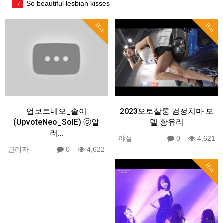
So beautiful lesbian kisses
7
Hot
Hot
업보트네오_솔이
2023오토살롱 검정치마 모
(UpvoteNeo_SolE) ⓒ알
델 황유리
러…
야설
0
4,621
관리자
0
4,622
Hot