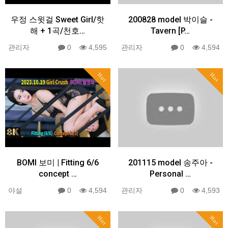
우정 스윗걸 Sweet Girl/핫
200828 model 박이슬 -
해 + 1곡/천호…
Tavern [P…
관리자
0
4,595
관리자
0
4,594
Hot
Hot
BOMI 보미 | Fitting 6/6
201115 model 송주아 -
concept …
Personal …
야설
0
4,594
관리자
0
4,593
Hot
Hot