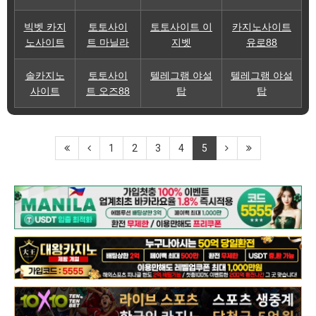
빅벳 카지
토토사이
토토사이트 이
카지노사이트
노사이트
트 마닐라
지벳
유로88
솔카지노
토토사이
텔레그램 야설
텔레그램 야설
사이트
트 오즈88
탑
탑
1
2
3
4
5