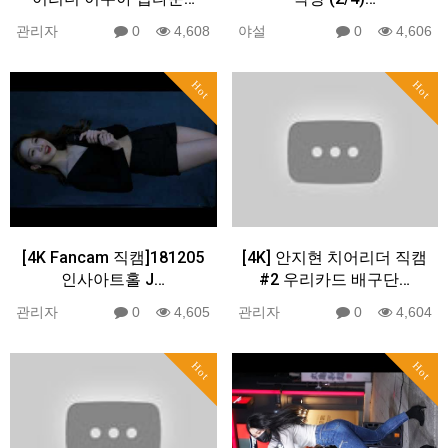
관리자
0
4,608
야설
0
4,606
Hot
Hot
[4K Fancam 직캠]181205
[4K] 안지현 치어리더 직캠
인사아트홀 J…
#2 우리카드 배구단…
관리자
0
4,605
관리자
0
4,604
Hot
Hot