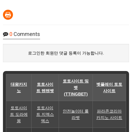
0
Comments
로그인한 회원만 댓글 등록이 가능합니다.
토토사이트 띵
대왕카지
토토사이
벳플레이 토토
벳
노
트 텐텐벳
사이트
(TTINGBET)
토토사이
토토사이
안전놀이터 룰
파라존코리아
트 도라에
트 지엑스
라벳
카지노 사이트
몽
엑스