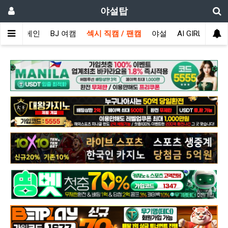
야설탑
메인
BJ 여캠
섹시 직캠 / 팬캠
야설
AI GIRL