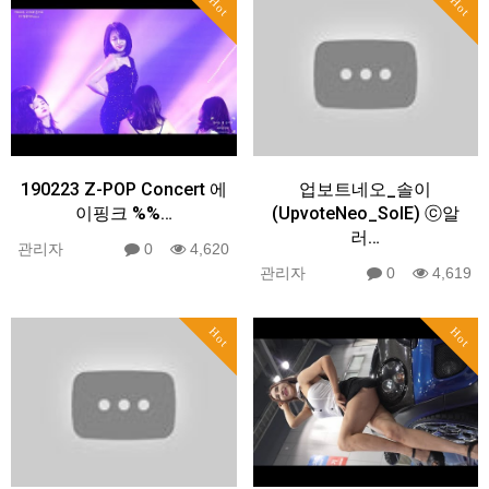
Hot
Hot
190223 Z-POP Concert 에
업보트네오_솔이
이핑크 %%…
(UpvoteNeo_SolE) ⓒ알
러…
관리자
0
4,620
관리자
0
4,619
Hot
Hot