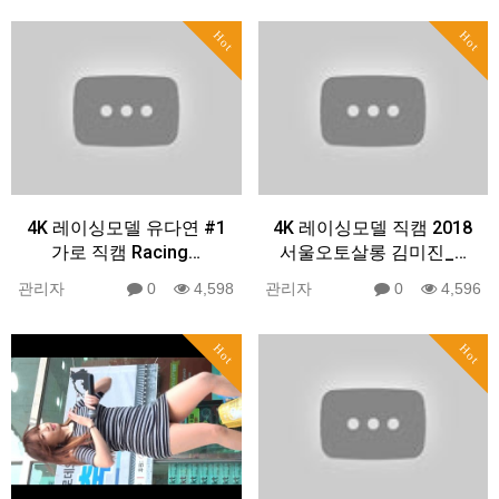
Hot
Hot
4K 레이싱모델 유다연 #1
4K 레이싱모델 직캠 2018
가로 직캠 Racing…
서울오토살롱 김미진_…
관리자
0
4,598
관리자
0
4,596
Hot
Hot