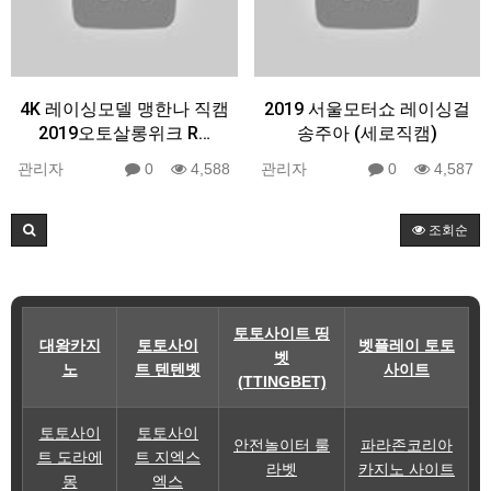
4K 레이싱모델 맹한나 직캠
2019 서울모터쇼 레이싱걸
2019오토살롱위크 R…
송주아 (세로직캠)
관리자
0
4,588
관리자
0
4,587
조회순
토토사이트 띵
대왕카지
토토사이
벳플레이 토토
벳
노
트 텐텐벳
사이트
(TTINGBET)
토토사이
토토사이
안전놀이터 룰
파라존코리아
트 도라에
트 지엑스
라벳
카지노 사이트
몽
엑스