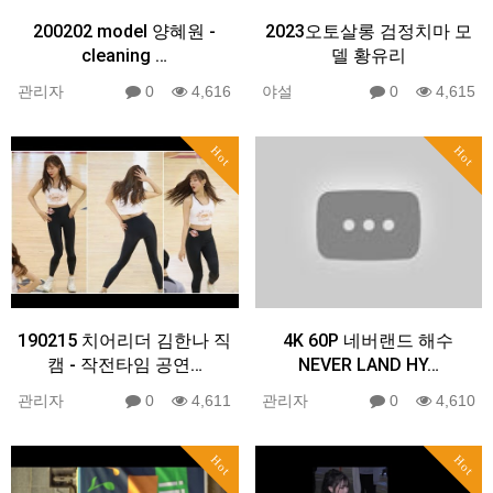
200202 model 양혜원 -
2023오토살롱 검정치마 모
cleaning …
델 황유리
관리자
0
4,616
야설
0
4,615
Hot
Hot
190215 치어리더 김한나 직
4K 60P 네버랜드 해수
캠 - 작전타임 공연…
NEVER LAND HY…
관리자
0
4,611
관리자
0
4,610
Hot
Hot