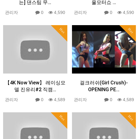
는] 댄스팀 무…
울모터쇼 …
관리자
0
4,590
관리자
0
4,590
Hot
Hot
【4K Now View】 레이싱모
걸크러쉬(Girl Crush)-
델 진유리#2 직캠…
OPENING PE…
관리자
0
4,589
관리자
0
4,589
Hot
Hot