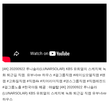
[4K] 20200922 루나솔라(LUNARSOLAR) KBS 유희열의 스케치북 녹
화 퇴근길 직캠. 유부녀ntr 하우스 #걸그룹직캠 #레이싱모델직캠 #팬
캠 #고화질직캠 #직캠4k #치어리더직캠 #댄스그룹직캠 #직캠레전드
#걸그룹노출 #한국야동
제공 : 야설탑
[4K] 20200922 루나솔라
(LUNARSOLAR) KBS 유희열의 스케치북 녹화 퇴근길 직캠 유부녀ntr
하우스