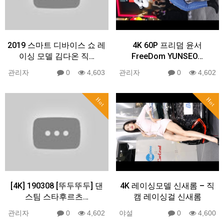
2019 스마트 디바이스 쇼 레
4K 60P 프리덤 윤서
이싱 모델 김다온 직…
FreeDom YUNSEO…
관리자
0
4,603
관리자
0
4,602
Hot
Hot
[4K] 190308 [뚜두뚜두] 댄
4K 레이싱모델 신새롬 – 직
스팀 스타후르츠…
캠 레이싱걸 신새롬
관리자
0
4,602
야설
0
4,600