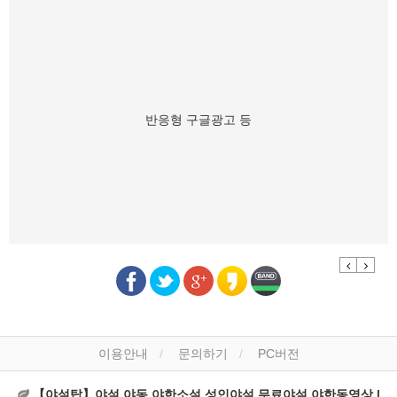
반응형 구글광고 등
Previous
Next
이용안내
문의하기
PC버전
【야설탑】야설,야동,야한소설,성인야설,무료야설,야한동영상 |