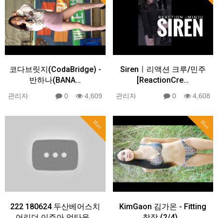
코다브릿지(CodaBridge) -
Sirenㅣ리액션 크루/민주
반하나(BANA…
[ReactionCre…
관리자
0
4,609
관리자
0
4,608
Hot
Hot
222 180624 두산베어스치
KimGaon 김가온 - Fitting
어리더 이주아 업타운…
착장 (2/4)…