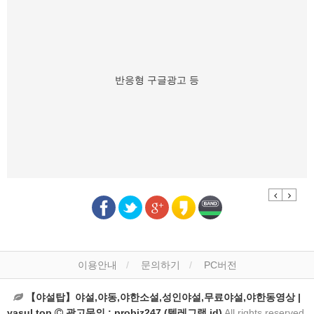
반응형 구글광고 등
Previous
Next
이용안내
문의하기
PC버전
【야설탑】야설,야동,야한소설,성인야설,무료야설,야한동영상 |
yasul.top
광고문의 : probiz247 (텔레그램 id)
All rights reserved.