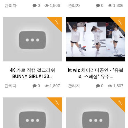
관리자
0
1,806
관리자
0
1,806
Hot
Hot
4K 가로 직캠 걸크러쉬
kt wiz 치어리더공연 - "유블
BUNNY GIRL#133…
리 스페셜" 유주…
관리자
0
1,807
관리자
0
1,807
Hot
Hot