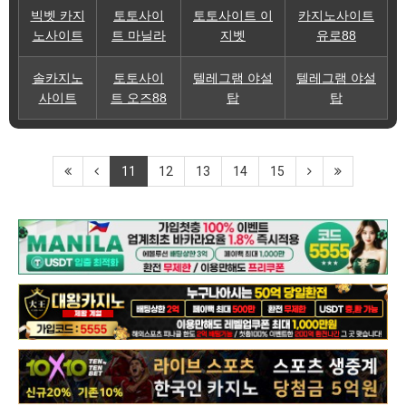
빅벳 카지
토토사이
토토사이트 이
카지노사이트
노사이트
트 마닐라
지벳
유로88
솔카지노
토토사이
텔레그램 야설
텔레그램 야설
사이트
트 오즈88
탑
탑
11
12
13
14
15