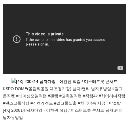
KSPO DOME(올림픽공원 체조경기장) 남자t팬티 남자유방암 #걸그
룹직캠 #레이싱모델직캠 #팬캠 #고화질직캠 #직캠4k #치어리더직캠
#댄스그룹직캠 #직캠레전드 #걸그룹노출 #한국야동
제공 : 야설탑
[4K] 200814 남자다잉 - 이찬원 직캠 / 미스터트롯 콘서트 남자t팬티
남자유방암