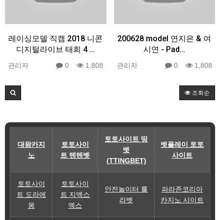
레이싱모델 직캠 2018 니콘
200628 model 연지은 & 여
디지털라이브 태희 4 …
시연 - Pad…
관리자
0
1,808
관리자
0
1,808
조회순
토토사이트 띵
대왕카지
토토사이
벳플레이 토토
벳
노
트 텐텐벳
사이트
(TTINGBET)
토토사이
토토사이
안전놀이터 룰
파라존코리아
트 도라에
트 지엑스
라벳
카지노 사이트
몽
엑스