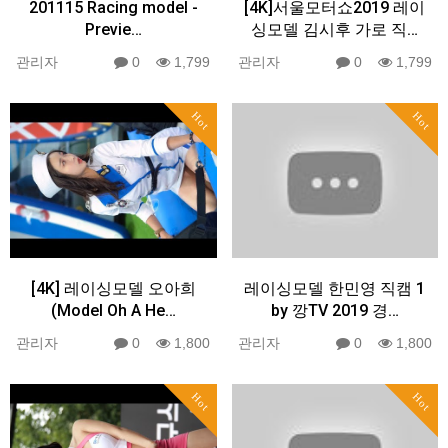
201115 Racing model -
[4K]서울모터쇼2019 레이
Previe…
싱모델 김시후 가로 직…
관리자
0
1,799
관리자
0
1,799
Hot
Hot
[4K] 레이싱모델 오아희
레이싱모델 한민영 직캠 1
(Model Oh A He…
by 깡TV 2019 경…
관리자
0
1,800
관리자
0
1,800
Hot
Hot