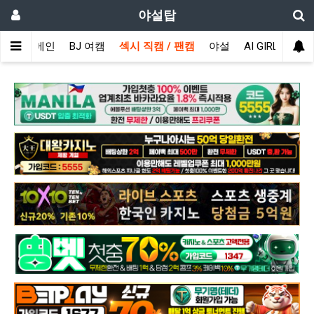
야설탑
메인
BJ 여캠
섹시 직캠 / 팬캠
야설
AI GIRL