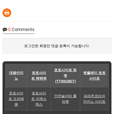
0
Comments
로그인한 회원만 댓글 등록이 가능합니다.
토토사이트 띵
대왕카지
토토사이
벳플레이 토토
벳
노
트 텐텐벳
사이트
(TTINGBET)
토토사이
토토사이
안전놀이터 룰
파라존코리아
트 도라에
트 지엑스
라벳
카지노 사이트
몽
엑스