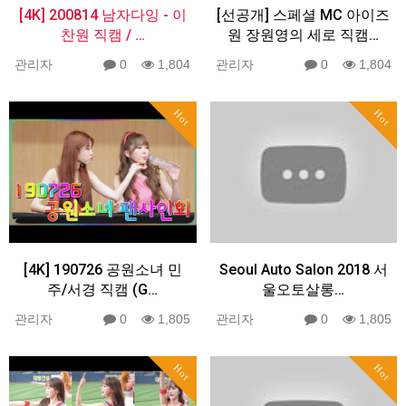
[4K] 200814 남자다잉 - 이
[선공개] 스페셜 MC 아이즈
찬원 직캠 / …
원 장원영의 세로 직캠…
관리자
0
1,804
관리자
0
1,804
Hot
Hot
[4K] 190726 공원소녀 민
Seoul Auto Salon 2018 서
주/서경 직캠 (G…
울오토살롱…
관리자
0
1,805
관리자
0
1,805
Hot
Hot