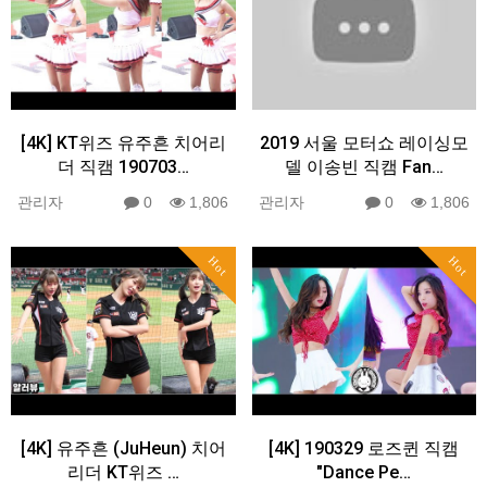
[4K] KT위즈 유주흔 치어리
2019 서울 모터쇼 레이싱모
더 직캠 190703…
델 이송빈 직캠 Fan…
관리자
0
1,806
관리자
0
1,806
Hot
Hot
[4K] 유주흔 (JuHeun) 치어
[4K] 190329 로즈퀸 직캠
리더 KT위즈 …
"Dance Pe…