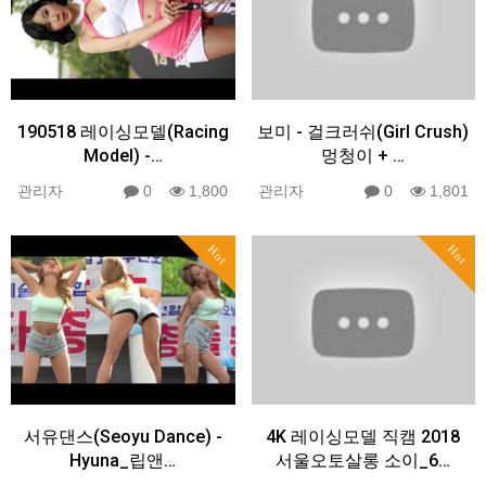
190518 레이싱모델(Racing
보미 - 걸크러쉬(Girl Crush)
Model) -…
멍청이 + …
관리자
0
1,800
관리자
0
1,801
Hot
Hot
서유댄스(Seoyu Dance) -
4K 레이싱모델 직캠 2018
Hyuna_립앤…
서울오토살롱 소이_6…