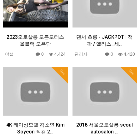
2023오토살롱 모든모터스
댄서 초롱 - JACKPOT | 잭
올블랙 오은담
팟 / 엘리스_세…
야설
0
4,424
관리자
0
4,420
Hot
Hot
4K 레이싱모델 김소연 Kim
2018 서울오토살롱 seoul
Soyeon 직캠 2…
autosalon …