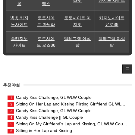
라벳
카지노 사이트
몽
엑스
빅벳 카지
토토사이
토토사이트 이
카지노사이트
노사이트
트 마닐라
지벳
유로88
솔카지노
토토사이
텔레그램 야설
텔레그램 야설
사이트
트 오즈88
탑
탑
추천야설
Candy Kiss Challenge, GL WLW Couple
1
Sitting On Her Lap and Kissing Flirting Girlfriend GL WLW Couple
2
Candy Kiss Challenge, GL WLW Couple
3
Candy Kiss Challenge || GL Couple
4
Sitting On My Girlfriend's Lap and Kissing, GL WLW Couple
5
Sitting in Her Lap and Kissing
6