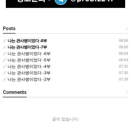
Posts
+
나는 관사병이었다 -8부
08.06
나는 관사병이었다 -7부
08.05
나는 관사병이었다 -6부
08.04
나는 관사병이었다 -5부
08.03
나는 관사병이었다 -4부
07.31
나는 관사병이었다 -3부
07.30
나는 관사병이었다 -2부
07.29
Comments
+
글이 없습니다.