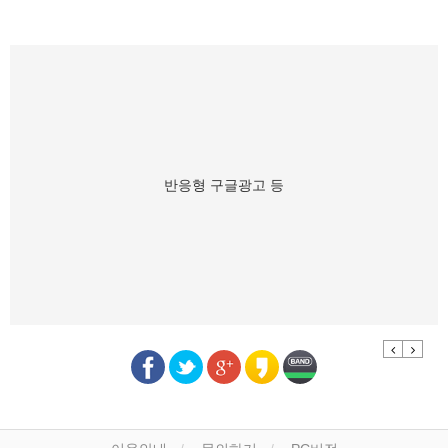
반응형 구글광고 등
Previous
Next