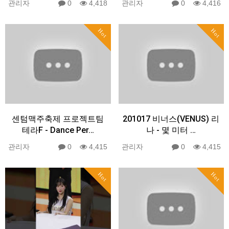
관리자
0
4,418
관리자
0
4,416
Hot
Hot
센텀맥주축제 프로젝트팀
201017 비너스(VENUS) 리
테라F - Dance Per…
나 - 몇 미터 …
관리자
0
4,415
관리자
0
4,415
Hot
Hot