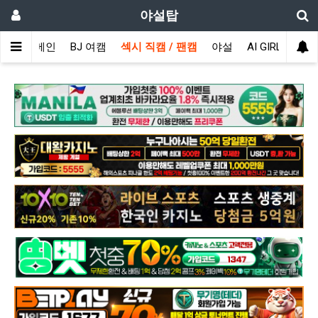
야설탑
메인
BJ 여캠
섹시 직캠 / 팬캠
야설
AI GIRL