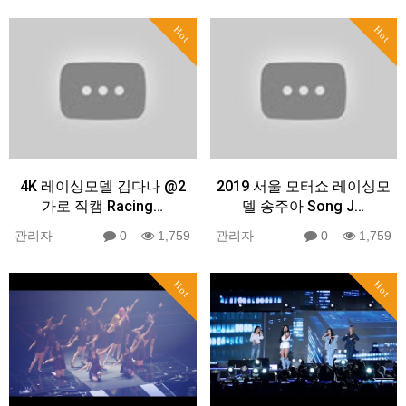
Hot
Hot
4K 레이싱모델 김다나 @2
2019 서울 모터쇼 레이싱모
가로 직캠 Racing…
델 송주아 Song J…
관리자
0
1,759
관리자
0
1,759
Hot
Hot