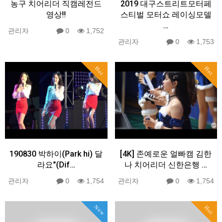
농구 치어리더 직캠레전드
2019 대구스트리트모터페
영상!!
스티벌 모터쇼 레이싱모델
…
관리자
0
1,752
관리자
0
1,753
Hot
Hot
190830 박하이(Park hi) 달
[4K] 존예로운 얼빠캠 김한
라요"(Dif…
나 치어리더 신한은행 …
관리자
0
1,754
관리자
0
1,754
Now
Hot