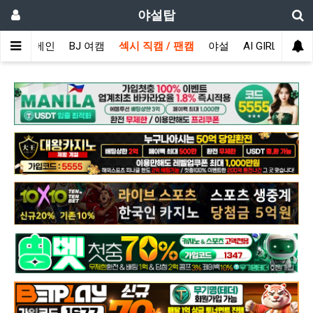
야설탑
메인
BJ 여캠
섹시 직캠 / 팬캠
야설
AI GIRL