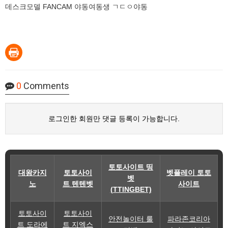
데스크모델 FANCAM 야동여동생 ㄱㄷㅇ야동
0
Comments
로그인한 회원만 댓글 등록이 가능합니다.
토토사이트 띵
대왕카지
토토사이
벳플레이 토토
벳
노
트 텐텐벳
사이트
(TTINGBET)
토토사이
토토사이
안전놀이터 룰
파라존코리아
트 도라에
트 지엑스