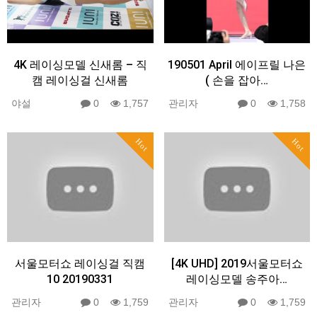
4K 레이싱모델 신새롬 – 직
190501 April 에이프릴 나은
캠 레이싱걸 신새롬
( 손을 잡아…
야설
0
1,757
관리자
0
1,758
Hot
Hot
서울모터쇼 레이싱걸 직캠
[4K UHD] 2019서울모터쇼
10 20190331
레이싱모델 송주아…
관리자
0
1,759
관리자
0
1,759