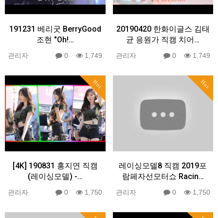
191231 베리굿 BerryGood
20190420 한화이글스 김태
조현 "Oh!…
균 응원가 직캠 치어…
관리자
0
1,749
관리자
0
1,749
Hot
Hot
[4K] 190831 홍지연 직캠
레이싱모델8 직캠 2019포
(레이싱모델) -…
람페자선모터쇼 Racin…
관리자
0
1,750
관리자
0
1,750