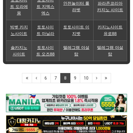
토토사이
토토사이
안전놀이터 룰
파라존코리아
트 도라에
트 지엑스
라벳
카지노 사이트
몽
엑스
빅벳 카지
토토사이
토토사이트 이
카지노사이트
노사이트
트 마닐라
지벳
유로88
솔카지노
토토사이
텔레그램 야설
텔레그램 야설
사이트
트 오즈88
탑
탑
6
7
8
9
10