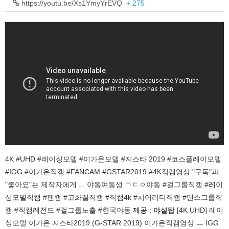
https://youtu.be/Xs1YmyYrEVQ
+ 275
4K #UHD #레이싱모델 #이가은모델 #지스타 2019 #코스플레이모델
#IGG #이가은직캠 #FANCAM #GSTAR2019 #4K직캠영상 "구독"과
"좋아요"는 제작자에게 ... 야동여동생 ㄱㄷㅇ야동 #걸그룹직캠 #레이
싱모델직캠 #팬캠 #고화질직캠 #직캠4k #치어리더직캠 #댄스그룹직
캠 #직캠레전드 #걸그룹노출 #한국야동
제공 : 야설탑
[4K UHD] 레이
싱모델 이가은 지스타2019 (G-STAR 2019) 이가은직캠영상 ㅡ IGG