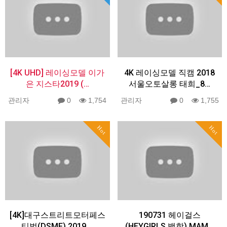
[4K UHD] 레이싱모델 이가
4K 레이싱모델 직캠 2018
은 지스타2019 (…
서울오토살롱 태희_8…
관리자
0
1,754
관리자
0
1,755
Hot
Hot
[4K]대구스트리트모터페스
190731 헤이걸스
티벌(DSMF) 2019 …
(HEYGIRLS 백합) MAM…