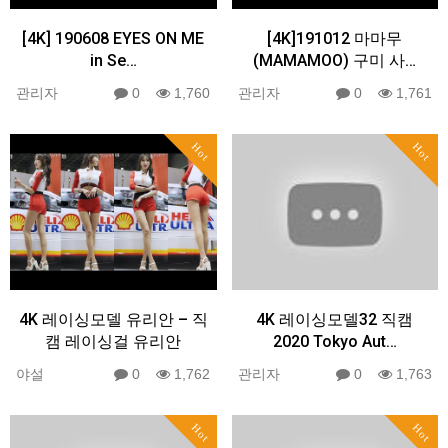
[4K] 190608 EYES ON ME
[4K]191012 마마무
in Se…
(MAMAMOO) 구미 사…
관리자
0
1,760
관리자
0
1,761
Hot
Hot
4K 레이싱모델 유리안 – 직
4K 레이싱모델32 직캠
캠 레이싱걸 유리안
2020 Tokyo Aut…
야설
0
1,762
관리자
0
1,763
Hot
Hot