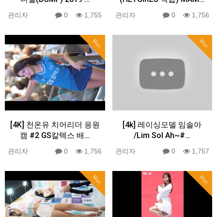
관리자
0
1,755
관리자
0
1,756
Hot
Hot
[4K] 천온유 치어리더 응원
[4k] 레이싱모델 임솔아
캠 #2 GS칼텍스 배…
/Lim Sol Ah~#…
관리자
0
1,756
관리자
0
1,757
Hot
Hot