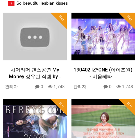
So beautiful lesbian kisses
7
Hot
Hot
치어리더 댄스공연 My
190402 IZ*ONE (아이즈원)
Money 정유민 직캠 by…
- 비올레타 …
관리자
0
1,748
관리자
0
1,748
Hot
Hot