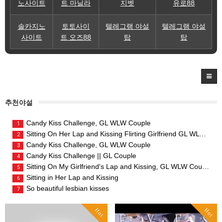
노사이트
트 마닐라
지벳
유로88
솔카지노
토토사이
텔레그램 야설
텔레그램 야설
사이트
트 오즈88
탑
탑
추천야설
Candy Kiss Challenge, GL WLW Couple
1
Sitting On Her Lap and Kissing Flirting Girlfriend GL WLW Couple
2
Candy Kiss Challenge, GL WLW Couple
3
Candy Kiss Challenge || GL Couple
4
Sitting On My Girlfriend's Lap and Kissing, GL WLW Couple
5
Sitting in Her Lap and Kissing
6
So beautiful lesbian kisses
7
Hot
Hot