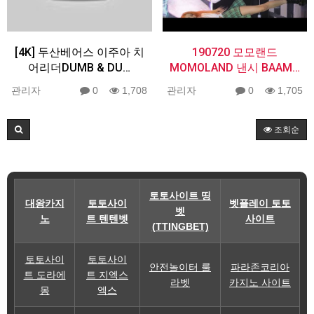
[4K] 두산베어스 이주아 치
190720 모모랜드
어리더DUMB & DU…
MOMOLAND 낸시 BAAM…
관리자
0
1,708
관리자
0
1,705
조회순
토토사이트 띵
대왕카지
토토사이
벳플레이 토토
벳
노
트 텐텐벳
사이트
(TTINGBET)
토토사이
토토사이
안전놀이터 룰
파라존코리아
트 도라에
트 지엑스
라벳
카지노 사이트
몽
엑스