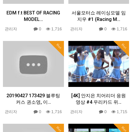
EDM f.t BEST OF RACING
서울모터쇼 레이싱모델 임
MODEL…
지우 #1 (Racing M…
관리자
0
1,716
관리자
0
1,716
Hot
Hot
20190427 173429 블루팅
[4K] 안지은 치어리더 응원
커스 권소영, 이…
영상 #4 우리카드 위…
관리자
0
1,716
관리자
0
1,715
Hot
Hot