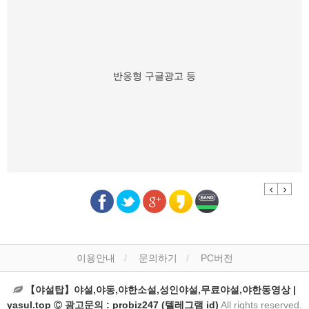
반응형 구글광고 등
Previous
Next
이용안내
문의하기
PC버전
【야설탑】야설,야동,야한소설,성인야설,무료야설,야한동영상 |
yasul.top
광고문의 : probiz247 (텔레그램 id)
All rights reserved.