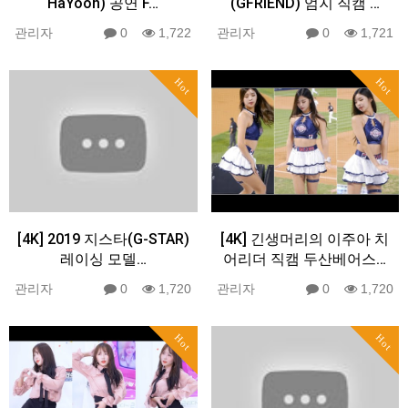
HaYoon) 공연 F…
(GFRIEND) 엄지 직캠 …
관리자
0
1,722
관리자
0
1,721
Hot
Hot
[4K] 2019 지스타(G-STAR)
[4K] 긴생머리의 이주아 치
레이싱 모델…
어리더 직캠 두산베어스…
관리자
0
1,720
관리자
0
1,720
Hot
Hot