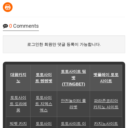
0
Comments
로그인한 회원만 댓글 등록이 가능합니다.
토토사이트 띵
대왕카지
토토사이
벳플레이 토토
벳
노
트 텐텐벳
사이트
(TTINGBET)
토토사이
토토사이
안전놀이터 룰
파라존코리아
트 도라에
트 지엑스
라벳
카지노 사이트
몽
엑스
빅벳 카지
토토사이
토토사이트 이
카지노사이트