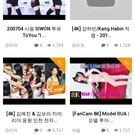
200704 시원 SIWON 투유
[4K] 강하빈/Kang Habin 직
ToYou "I …
캠 - 201…
관리자
0
1,719
관리자
0
1,718
Hot
Hot
[4K] 김예진 & 김보라 치어
[FanCam 8K] Model RUA |
리더 응원 인천 전자…
모델 루아 …
관리자
0
1,717
야설
0
1,717