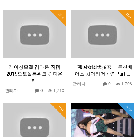
Hot
Hot
레이싱모델 김다온 직캠
【韩国女团饭拍秀】 두산베
2019오토살롱위크 김다온
어스 치어리더공연 Part …
#…
관리자
0
1,708
관리자
0
1,710
Now
Hot