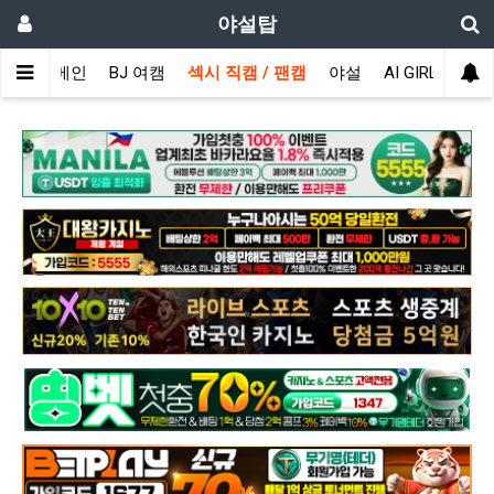
야설탑
메인
BJ 여캠
섹시 직캠 / 팬캠
야설
AI GIRL