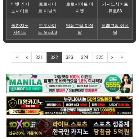
빅벳 카지
토토사이
토토사이트 이
카지노사이트
노사이트
트 마닐라
지벳
유로88
솔카지노
토토사이
텔레그램 야설
텔레그램 야설
사이트
트 오즈88
탑
탑
321
322
323
324
325