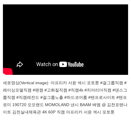
세로영상(Vertical image): 아프리카 서윤 섹시 포토툰 #걸그룹직캠 #
레이싱모델직캠 #팬캠 #고화질직캠 #직캠4k #치어리더직캠 #댄스그
룹직캠 #직캠레전드 #걸그룹노출 #하드코어룸 #텐프로사이트 #텐프
로미 190720 모모랜드 MOMOLAND 낸시 BAAM 배엠 @ 김천포텐나
이트 김천실내체육관 4K 60P 직캠 아프리카 서윤 섹시 포토툰