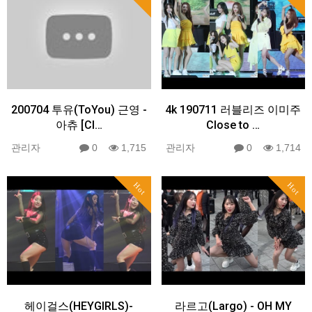
200704 투유(ToYou) 근영 -
4k 190711 러블리즈 이미주
아츄 [Cl…
Close to …
관리자
0
1,715
관리자
0
1,714
Hot
Hot
헤이걸스(HEYGIRLS)-
라르고(Largo) - OH MY