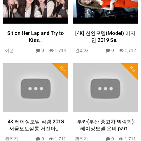
Sit on Her Lap and Try to
[4K] 신인모델(Model) 이지
Kiss…
안 2019 Se…
야설
0
1,714
관리자
0
1,712
Hot
Hot
4K 레이싱모델 직캠 2018
부카(부산 중고차 박람회)
서울오토살롱 서진아_…
레이싱모델 은비 part…
관리자
0
1,711
관리자
0
1,711