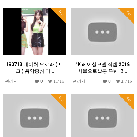
Hot
Hot
190713 네이처 오로라 ( 토
4K 레이싱모델 직캠 2018
크 ) 음악중심 미…
서울오토살롱 은빈_3…
관리자
0
1,716
관리자
0
1,716
Hot
Hot