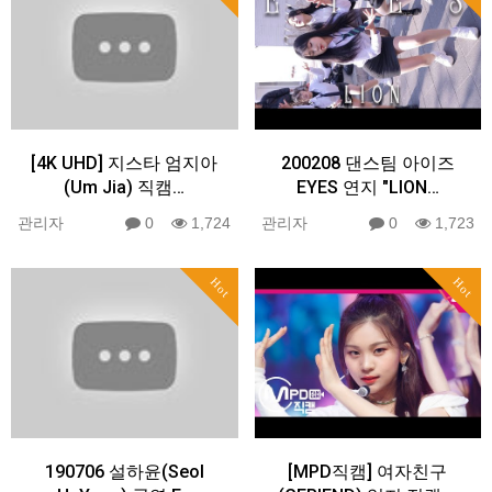
[4K UHD] 지스타 엄지아
200208 댄스팀 아이즈
(Um Jia) 직캠…
EYES 연지 "LION…
관리자
0
1,724
관리자
0
1,723
Hot
Hot
190706 설하윤(Seol
[MPD직캠] 여자친구