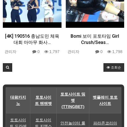
[4K] 190516 충남도민 체육
Bomi 보미 포토타임 Girl
대회 마마무 화사…
Crush/Seas…
관리자
0
1,797
관리자
0
1,798
조회순
토토사이트 띵
대왕카지
토토사이
벳플레이 토토
벳
노
트 텐텐벳
사이트
(TTINGBET)
토토사이
토토사이
안전놀이터 룰
파라존코리아
트 도라에
트 지엑스