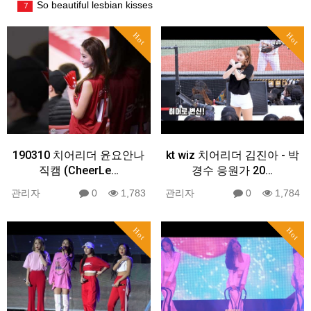
So beautiful lesbian kisses
7
Hot
Hot
190310 치어리더 윤요안나
kt wiz 치어리더 김진아 - 박
직캠 (CheerLe…
경수 응원가 20…
관리자
0
1,783
관리자
0
1,784
Hot
Hot