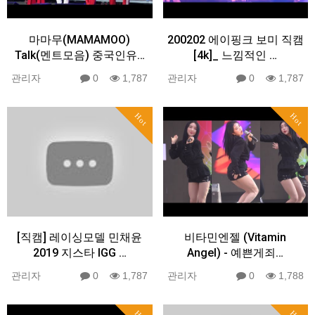
마마무(MAMAMOO)
200202 에이핑크 보미 직캠
Talk(멘트모음) 중국인유…
[4k]_ 느낌적인 …
관리자
0
1,787
관리자
0
1,787
Hot
Hot
[직캠] 레이싱모델 민채윤
비타민엔젤 (Vitamin
2019 지스타 IGG …
Angel) - 예쁜게죄…
관리자
0
1,787
관리자
0
1,788