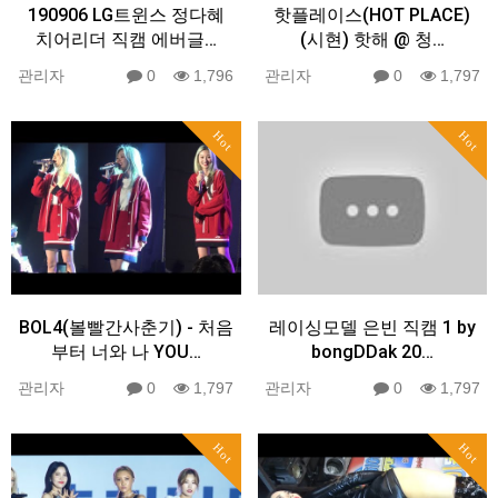
190906 LG트윈스 정다혜
핫플레이스(HOT PLACE)
치어리더 직캠 에버글…
(시현) 핫해 @ 청…
관리자
0
1,796
관리자
0
1,797
Hot
Hot
BOL4(볼빨간사춘기) - 처음
레이싱모델 은빈 직캠 1 by
부터 너와 나 YOU…
bongDDak 20…
관리자
0
1,797
관리자
0
1,797
Hot
Hot