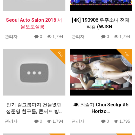
Seoul Auto Salon 2018 서
[4K] 190906 우주소녀 전체
울오토살롱…
직캠 (WJSN…
관리자
0
1,794
관리자
0
1,794
Hot
Hot
인기 걸그룹까지 건들였던
4K 최슬기 Choi Seulgi #5
정준영 친구들, 콘서트 방…
Horizo…
관리자
0
1,794
관리자
0
1,795