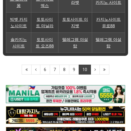
라벳
카지노 사이트
몽
엑스
빅벳 카지
토토사이
토토사이트 이
카지노사이트
노사이트
트 마닐라
지벳
유로88
솔카지노
토토사이
텔레그램 야설
텔레그램 야설
사이트
트 오즈88
탑
탑
6
7
8
9
10