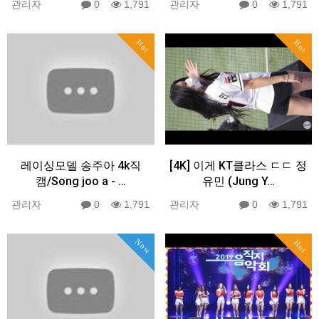
관리자
0
1,791
관리자
0
1,791
Hot
Hot
레이싱모델 송주아 4k직
[4K] 이게 KT클라스 ㄷㄷ 정
캠/Song joo a - …
유민 (Jung Y…
관리자
0
1,791
관리자
0
1,791
Now
Hot