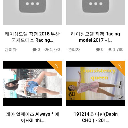
레이싱모델 직캠 2018 부산
레이싱모델 직캠 Racing
국제모터쇼 Racing…
model 2017 서…
관리자
0
1,790
관리자
0
1,790
Hot
Hot
레아 얼웨이즈 Always * 에
191214 최다빈(Dabin
이+Kill thi…
CHOI) - 201…