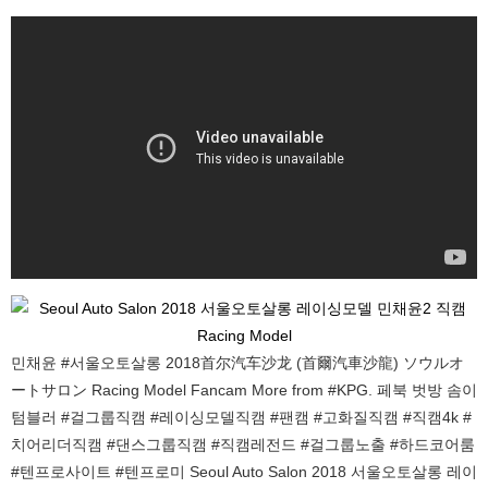
민채윤 #서울오토살롱 2018首尔汽车沙龙 (首爾汽車沙龍) ソウルオ
ートサロン Racing Model Fancam More from #KPG. 페북 벗방 솜이
텀블러 #걸그룹직캠 #레이싱모델직캠 #팬캠 #고화질직캠 #직캠4k #
치어리더직캠 #댄스그룹직캠 #직캠레전드 #걸그룹노출 #하드코어룸
#텐프로사이트 #텐프로미 Seoul Auto Salon 2018 서울오토살롱 레이