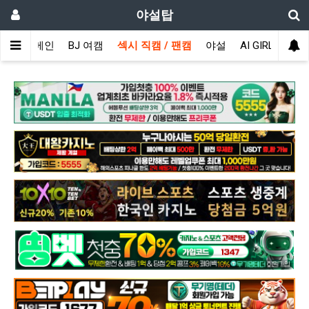
야설탑
메인
BJ 여캠
섹시 직캠 / 팬캠
야설
AI GIRL