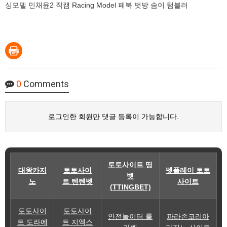
싱모델 민채윤2 직캠 Racing Model 페북 벗방 솜이 텀블러
0
Comments
로그인한 회원만 댓글 등록이 가능합니다.
토토사이트 띵
대왕카지
토토사이
벳플레이 토토
벳
노
트 텐텐벳
사이트
(TTINGBET)
토토사이
토토사이
안전놀이터 룰
파라존코리아
트 도라에
트 지엑스